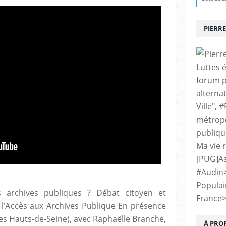
PIERRE
Luttes 
forum p
alternat
Ville", 
métropo
publiqu
Ma vie 
[PUG]As
#Audin
Populai
s archives publiques ? Débat citoyen et
France
r l’Accès aux Archives Publique En présence
es Hauts-de-Seine), avec Raphaëlle Branche,
À PRO