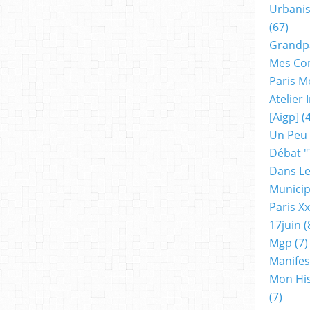
Urbanis
(67)
Grandp
Mes Co
Paris M
Atelier
[aigp]
(4
Un Peu
Débat "
Dans Le
Municip
Paris X
17juin
(
Mgp
(7)
Manifes
Mon His
(7)