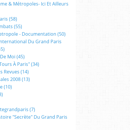
me & Métropoles- Ici Et Ailleurs
aris
(58)
mbats
(55)
etropole - Documentation
(50)
 International Du Grand Paris
5)
 De Moi
(45)
tours À Paris"
(34)
s Revues
(14)
ales 2008
(13)
xe
(10)
8)
tegrandparis
(7)
toire "secrète" Du Grand Paris