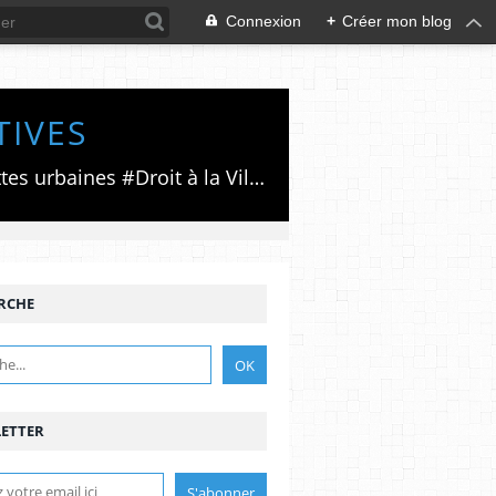
Connexion
+
Créer mon blog
TIVES
Luttes émancipatrices,recherche du forum politico/social pour des alternatives,luttes urbaines #Droit à la Ville", #Paris #GrandParis,enjeux de la métropolisation,accès aux Archives publiques par Pierre Mansat,auteur‼️Ma vie rouge. Meutre au Grand Paris‼️[PUG]Association Josette & Maurice #Audin>bénevole Secours Populaire>Comité Laghouat-France>#Mumia #INTA
RCHE
ETTER