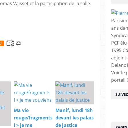
mas Vaisset et la participation de la salle.
Parisien
ans dan
Syndica
PCF élu
0
1995 Co
adjoint
Delanoë
Voir le 
portail
SUIVE
Ma vie
Manif, lundi 18h
rouge/fragments
devant les palais
I > je me
de justice
PAGES