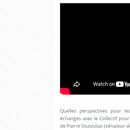
Quelles perspectives pour le
échanges avec le Collectif pou
de Pierre Ouzoulias (sénateur d