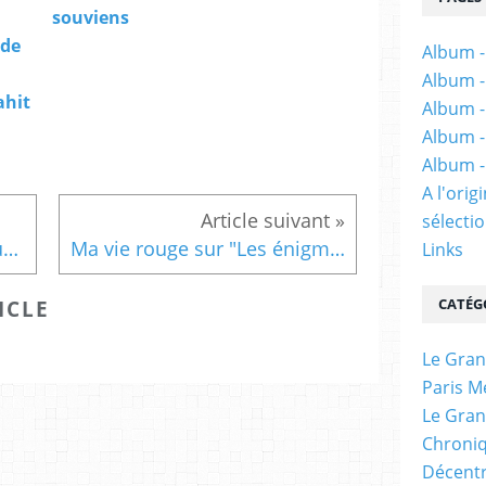
souviens
 de
Album -
Album -
ahit
Album -
Album -
Album -
A l'ori
sélectio
Citoyenneté et archives : quels enjeux démocratiques ? Table ronde animée par Nathalie Mallet-Poujol
Ma vie rouge sur "Les énigmes de l'action publique locale / carnet de recherche" Des réactions critiques: Aurélien Rousseau, Hugo Bevort, Annie Fourcaut...
Links
CATÉG
ICLE
Le Gran
Paris M
Le Gran
Chroniq
Décentr