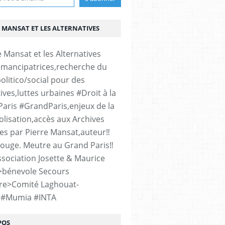
 MANSAT ET LES ALTERNATIVES
émancipatrices,recherche du
olitico/social pour des
ives,luttes urbaines #Droit à la
#Paris #GrandParis,enjeux de la
lisation,accès aux Archives
es par Pierre Mansat,auteur‼️
rouge. Meutre au Grand Paris‼️
sociation Josette & Maurice
>bénevole Secours
re>Comité Laghouat-
>#Mumia #INTA
POS