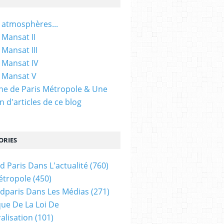
 atmosphères...
 Mansat II
 Mansat III
 Mansat IV
 Mansat V
gine de Paris Métropole & Une
n d'articles de ce blog
ORIES
d Paris Dans L'actualité
(760)
étropole
(450)
dparis Dans Les Médias
(271)
ue De La Loi De
alisation
(101)