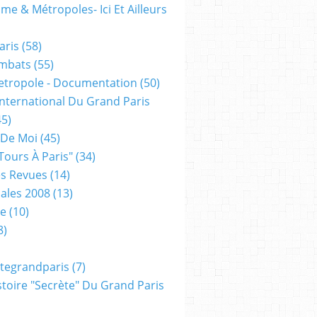
me & Métropoles- Ici Et Ailleurs
aris
(58)
mbats
(55)
etropole - Documentation
(50)
 International Du Grand Paris
5)
 De Moi
(45)
tours À Paris"
(34)
s Revues
(14)
ales 2008
(13)
xe
(10)
8)
tegrandparis
(7)
toire "secrète" Du Grand Paris