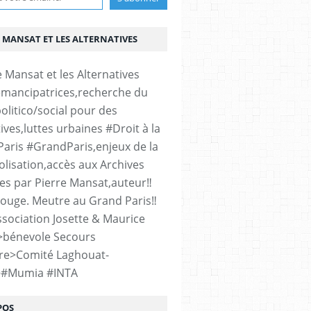
 MANSAT ET LES ALTERNATIVES
émancipatrices,recherche du
olitico/social pour des
ives,luttes urbaines #Droit à la
#Paris #GrandParis,enjeux de la
lisation,accès aux Archives
es par Pierre Mansat,auteur‼️
rouge. Meutre au Grand Paris‼️
sociation Josette & Maurice
>bénevole Secours
re>Comité Laghouat-
>#Mumia #INTA
POS