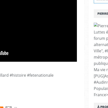
PIERRE
Luttes 
forum p
alternat
Ville", 
métropo
publiqu
Ma vie 
illard #histoire #fetenationale
[PUG]As
#Audin
Populai
France
À PRO