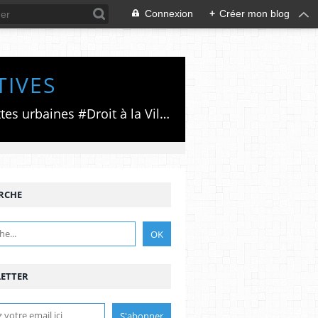
Connexion
+
Créer mon blog
TIVES
Luttes émancipatrices,recherche du forum politico/social pour des alternatives,luttes urbaines #Droit à la Ville", #Paris #GrandParis,enjeux de la métropolisation,accès aux Archives publiques par Pierre Mansat,auteur‼️Ma vie rouge. Meutre au Grand Paris‼️[PUG]Association Josette & Maurice #Audin>bénevole Secours Populaire>Comité Laghouat-France>#Mumia #INTA
RCHE
ETTER