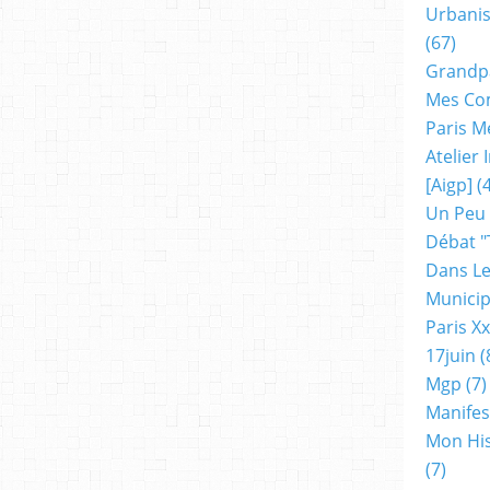
Urbanis
(67)
Grandp
Mes Co
Paris M
Atelier
[aigp]
(4
Un Peu
Débat "
Dans Le
Municip
Paris X
17juin
(
Mgp
(7)
Manifes
Mon His
(7)