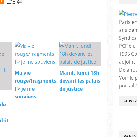
0
Parisien
ans dan
Syndica
PCF élu
1995 Co
adjoint
Delanoë
Ma vie
Manif, lundi 18h
Voir le 
rouge/fragments
devant les palais
portail
I > je me
de justice
souviens
SUIVE
 de
ahit
PAGES