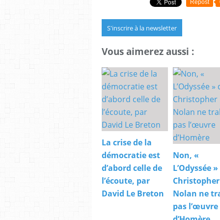
Repost
S'inscrire à la newsletter
Vous aimerez aussi :
La crise de la
démocratie est
Non, «
d’abord celle de
L’Odyssée »
l’écoute, par
Christopher
David Le Breton
Nolan ne tr
pas l’œuvre
d’Homère