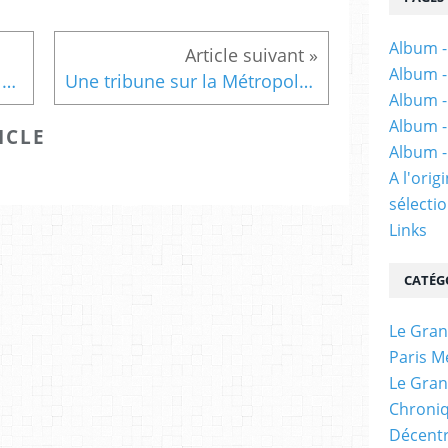
Album -
Album -
Tentative de décryptage de ce qui se passe à la Métropole du Grand Paris et propositions alternatives par Pierre Mansat #Mansat #grandparis #Paris
Une tribune sur la Métropole du Grand Paris dans Le Monde [24 juillet 2020]
Album -
Album -
ICLE
Album -
A l'ori
sélectio
Links
CATÉG
Le Gran
Paris M
Le Gran
Chroniq
Décentr