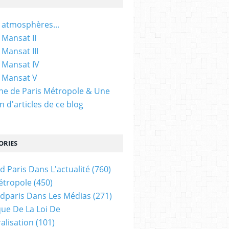
 atmosphères...
 Mansat II
 Mansat III
 Mansat IV
 Mansat V
gine de Paris Métropole & Une
n d'articles de ce blog
ORIES
d Paris Dans L'actualité
(760)
étropole
(450)
dparis Dans Les Médias
(271)
ue De La Loi De
alisation
(101)