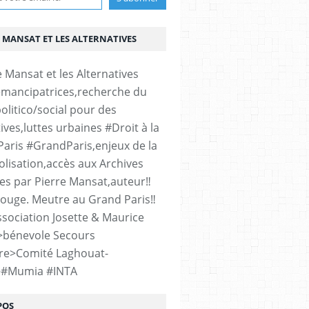
 MANSAT ET LES ALTERNATIVES
émancipatrices,recherche du
olitico/social pour des
ives,luttes urbaines #Droit à la
#Paris #GrandParis,enjeux de la
lisation,accès aux Archives
es par Pierre Mansat,auteur‼️
rouge. Meutre au Grand Paris‼️
sociation Josette & Maurice
>bénevole Secours
re>Comité Laghouat-
>#Mumia #INTA
POS