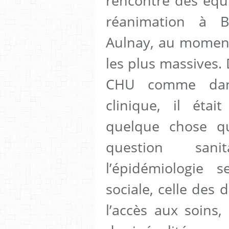
rencontre des équ
réanimation à B
Aulnay, au moment 
les plus massives. 
CHU comme dan
clinique, il éta
quelque chose qu
question sani
l’épidémiologie 
sociale, celle des
l’accès aux soins,