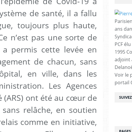
l’épidémie de Covid-19 a
ystème de santé, il a fallu
Parisien
gue, toujours plus haute,
ans dan
 Ce n’est pas une sorte de
Syndica
PCF élu
i a permis cette levée en
1995 Co
gagement de chacun, sans
adjoint
Delanoë
ôpital, en ville, dans les
Voir le 
portail
inistration. Les Agences
é (ARS) ont été au cœur de
SUIVE
, sans relâche, en soutien
elais comme en initiative,
PAGES