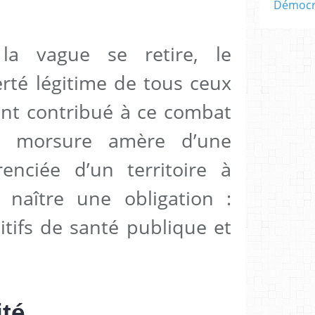
Démocra
la vague se retire, le
erté légitime de tous ceux
 ont contribué à ce combat
la morsure amère d’une
renciée d’un territoire à
t naître une obligation :
itifs de santé publique et
ité