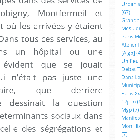
ipes dans des services de
Urbanis
obigny, Montfermeil et
(67)
Grandp
où les arrivées y étaient
Mes Co
Dans tous ces services, au
Paris M
Atelier
s un hôpital ou une
[aigp]
(4
Un Peu
it évident que se jouait
Débat "
i n’était pas juste une
Dans Le
Municip
taire, que derrière
Paris X
se dessinait la question
17juin
(
Mgp
(7)
 déterminants sociaux dans
Manifes
Mon His
 celle des ségrégations et
(7)