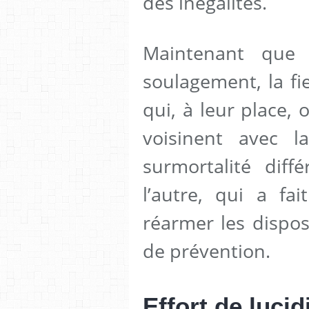
des inégalités.
Maintenant que 
soulagement, la fi
qui, à leur place,
voisinent avec 
surmortalité diffé
l’autre, qui a fai
réarmer les dispos
de prévention.
Effort de lucid