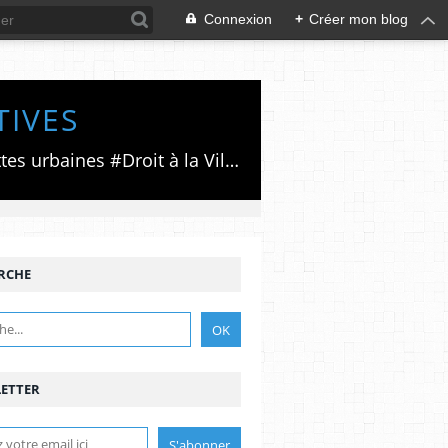
Connexion
+
Créer mon blog
TIVES
Luttes émancipatrices,recherche du forum politico/social pour des alternatives,luttes urbaines #Droit à la Ville", #Paris #GrandParis,enjeux de la métropolisation,accès aux Archives publiques par Pierre Mansat,auteur‼️Ma vie rouge. Meutre au Grand Paris‼️[PUG]Association Josette & Maurice #Audin>bénevole Secours Populaire>Comité Laghouat-France>#Mumia #INTA
RCHE
ETTER