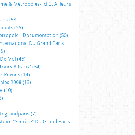
me & Métropoles- Ici Et Ailleurs
aris
(58)
mbats
(55)
etropole - Documentation
(50)
 International Du Grand Paris
5)
 De Moi
(45)
tours À Paris"
(34)
s Revues
(14)
ales 2008
(13)
xe
(10)
8)
tegrandparis
(7)
toire "secrète" Du Grand Paris