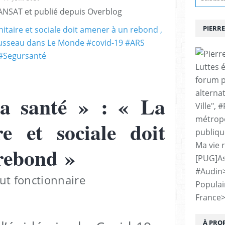
ANSAT et publié depuis Overblog
PIERRE
Luttes 
forum p
alternat
la santé » : « La
Ville", 
métropo
re et sociale doit
publiqu
Ma vie 
rebond »
[PUG]As
#Audin
ut fonctionnaire
Populai
France
À PRO