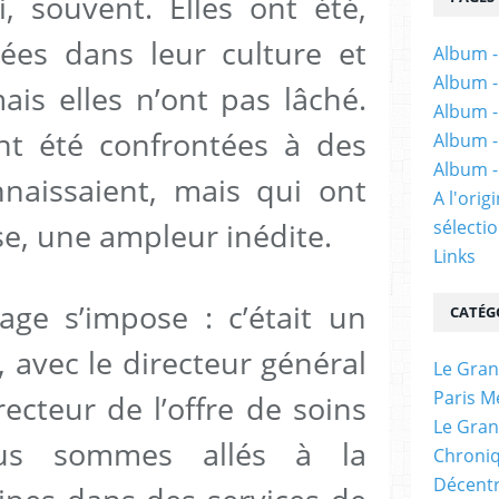
, souvent. Elles ont été,
tées dans leur culture et
Album -
Album -
mais elles n’ont pas lâché.
Album -
nt été confrontées à des
Album -
Album -
nnaissaient, mais qui ont
A l'ori
sélectio
ise, une ampleur inédite.
Links
ge s’impose : c’était un
CATÉG
avec le directeur général
Le Gran
Paris M
recteur de l’offre de soins
Le Gran
ous sommes allés à la
Chroniq
Décentr