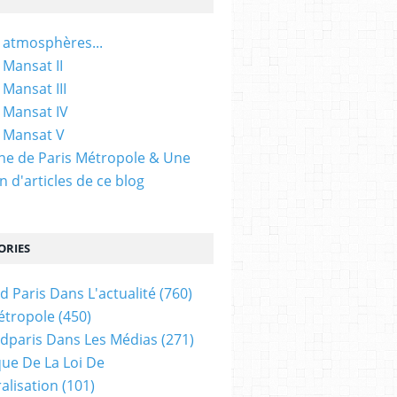
 atmosphères...
 Mansat II
 Mansat III
 Mansat IV
 Mansat V
gine de Paris Métropole & Une
n d'articles de ce blog
ORIES
d Paris Dans L'actualité
(760)
étropole
(450)
dparis Dans Les Médias
(271)
ue De La Loi De
alisation
(101)