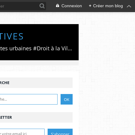
Connexion
+
Créer mon blog
TIVES
Luttes émancipatrices,recherche du forum politico/social pour des alternatives,luttes urbaines #Droit à la Ville", #Paris #GrandParis,enjeux de la métropolisation,accès aux Archives publiques par Pierre Mansat,auteur‼️Ma vie rouge. Meutre au Grand Paris‼️[PUG]Association Josette & Maurice #Audin>bénevole Secours Populaire>Comité Laghouat-France>#Mumia #INTA
RCHE
ETTER