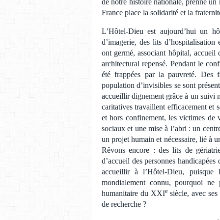
de notre histoire nationale, prenne u
France place la solidarité et la fratern
L’Hôtel-Dieu est aujourd’hui un hô
d’imagerie, des lits d’hospitalisation
ont germé, associant hôpital, accueil 
architectural repensé. Pendant le con
été frappées par la pauvreté. Des f
population d’invisibles se sont présent
accueillir dignement grâce à un suivi 
caritatives travaillent efficacement et
et hors confinement, les victimes de 
sociaux et une mise à l’abri : un centr
un projet humain et nécessaire, lié à 
Rêvons encore : des lits de gériatrie
d’accueil des personnes handicapées qu
accueillir à l’Hôtel-Dieu, puisque
mondialement connu, pourquoi ne p
e
humanitaire du XXI
siècle, avec ses
de recherche ?