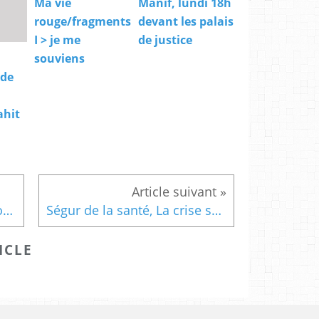
Ma vie
Manif, lundi 18h
rouge/fragments
devant les palais
I > je me
de justice
souviens
 de
ahit
L’épidémie et son terrain social, une étude d'Hervé Le Bras pour la Fondation Jean Jaurès #covid19
Ségur de la santé, La crise sanitaire et sociale doit amener à un rebond , une tribune d'Aurélien Rousseau dans Le Monde #covid-19 #ARS #Segursanté
ICLE