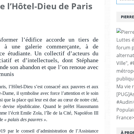
 l’Hôtel-Dieu de Paris
PIERRE
sformer l’édifice accorde un tiers de
Luttes 
p, à une galerie commerçante, à de
forum p
nce étudiante. Un collectif d’acteurs du
alternat
atif et d’intellectuels, dont Stéphane
Ville", 
nde son abandon et que l’on renoue avec
métropo
émunis
publiqu
Ma vie 
is, l’Hôtel-Dieu s’est consacré aux pauvres et aux
Dame, il symbolise avec force l’attention et le soin
[PUG]As
i que la place qui leur est due au cœur de notre cité,
#Audin
re devise républicaine. Quand le préfet Haussmann
Populai
me l’écrit Emile Zola, l’île de la Cité, Napoléon III
France
 le
« palais des pauvres »
.
9 par le conseil d’administration de l’Assistance
À PRO