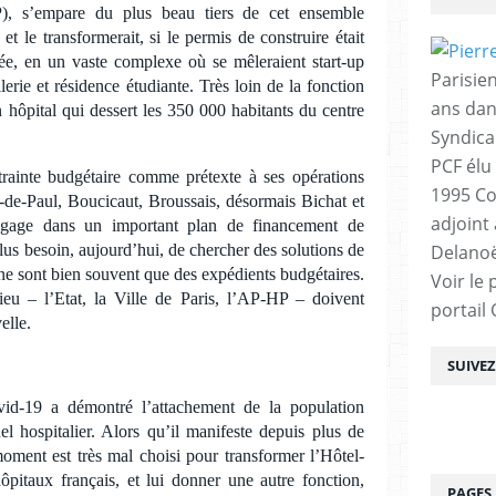
), s’empare du plus beau tiers de cet ensemble
 le transformerait, si le permis de construire était
rée, en un vaste complexe où se mêleraient start-up
Parisien
erie et résidence étudiante. Très loin de la fonction
ans dan
un hôpital qui dessert les 350 000 habitants du centre
Syndica
PCF élu
ainte budgétaire comme prétexte à ses opérations
1995 Co
-de-Paul, Boucicaut, Broussais, désormais Bichat et
adjoint
engage dans un important plan de financement de
lus besoin, aujourd’hui, de chercher des solutions de
Delanoë
ne sont bien souvent que des expédients budgétaires.
Voir le 
ieu – l’Etat, la Ville de Paris, l’AP-HP – doivent
portail
elle.
SUIVE
id-19 a démontré l’attachement de la population
el hospitalier. Alors qu’il manifeste depuis plus de
 moment est très mal choisi pour transformer l’Hôtel-
pitaux français, et lui donner une autre fonction,
PAGES