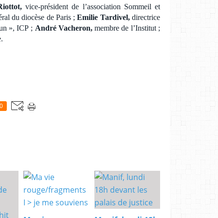
iottot,
vice-président de l’association Sommeil et
éral du diocèse de Paris ;
Emilie Tardivel,
directrice
mun », ICP ;
André Vacheron,
membre de l’Institut ;
.
0