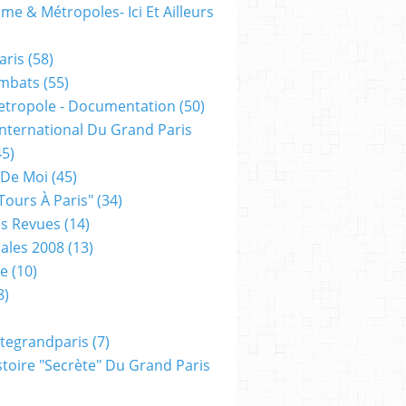
me & Métropoles- Ici Et Ailleurs
aris
(58)
mbats
(55)
etropole - Documentation
(50)
 International Du Grand Paris
5)
 De Moi
(45)
tours À Paris"
(34)
s Revues
(14)
ales 2008
(13)
xe
(10)
8)
tegrandparis
(7)
toire "secrète" Du Grand Paris