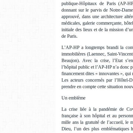
publique-Hôpitaux de Paris (AP-HP
donnant sur le parvis de Notre-Dame et
approuvé, dans une architecture alté
médicales, galerie commerçante, hôtell
initiale des lieux et de la mission d’
de Paris.
L’AP-HP a longtemps brandi la contr
immobilières (Laennec, Saint-Vincent
Beaujon). Avec la crise, l’Etat s’
l’hôpital public et l’AP-HP n’a donc p
financement dites « innovantes », qui 
Les acteurs concernés par l’Hôtel-D
prendre en compte cette situation nouv
Un emblème
La crise liée à la pandémie de Cov
française à son hôpital et au personn
mille ans la gratuité de l’accueil, le
Dieu, l’un des plus emblématiques hô