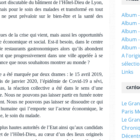
sort discutable du bâtiment de l’Hôtel-Dieu de Lyon,
nais pour le soin des malades et transformé en tout
Album -
ne peut prévaloir sur le bien-être et la santé des
Album -
Album -
s de la crise qui vient, mais aussi les opportunités
Album -
 économique et social. Est-il besoin, dans le centre
Album -
de restaurants gastronomiques alors qu’ils abondent
A l'ori
ont que progressivement dans une ville appelée à se
France que nous souhaitons montrer au monde ?
sélectio
Links
ée a été marquée par deux drames : le 15 avril 2019,
is de janvier 2020, l’épidémie de Covid-19 a sévi,
CATÉG
s, la réaction collective a été dans le sens d’une
. Nous ne pouvons pas laisser partir en fumée notre
ent. Nous ne pouvons pas laisser se dissoudre ce qui
Le Gran
e humaine qui l’emporte sur l’acteur économique, le
Paris M
ble, le soin du malade.
Le Gran
Chroniq
us hautes autorités de l’Etat ainsi qu’aux candidats
et de l’Hôtel-Dieu, au cœur d’un des lieux originels
Décentr