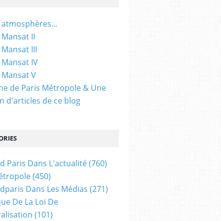
 atmosphères...
 Mansat II
 Mansat III
 Mansat IV
 Mansat V
gine de Paris Métropole & Une
n d'articles de ce blog
ORIES
d Paris Dans L'actualité
(760)
étropole
(450)
dparis Dans Les Médias
(271)
ue De La Loi De
alisation
(101)