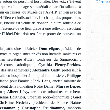
Démocra
ée autour du personnel hospitalier. Des voix s’élèvent
que cet hommage se matérialise par l’installation à
hui en caisses, du Musée de l’AP-HP, en lien avec la
tel-Dieu est indissociable. Le champ des propositions
se, l’heure est venue de donner un autre souffle à ce
t l’essence de ce lieu, grâce à une réflexion associant
e l’Hôtel-Dieu doit renaître et porter de nouveau un
du patrimoine ;
Patrick Doutreligne,
président de
vres et organismes privés non lucratifs sanitaires et
en secrétaire d’Etat, fondateur du Samusocial ;
Secours catholique ;
Cynthia Fleury-Perkins,
des arts et métiers ;
Alexandre Gady,
professeur à
aticien hospitalier à l’hôpital Lariboisière ;
Philippe
iation pour l’amitié ;
Jack Lang,
ancien ministre de
sident de la Fondation Notre-Dame ;
Maryse Lépée,
ion ;
Albert Lévy,
architecte urbaniste, chercheur,
eline Lorthiois,
urbaniste socio-économiste ;
Gaël
hristine Nedelec,
présidente de France Nature
Personnaz
;
Christophe Prudhomme,
médecin