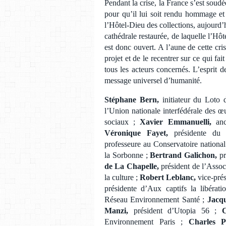
Pendant la crise, la France s’est soud
pour qu’il lui soit rendu hommage et 
l’Hôtel-Dieu des collections, aujourd’
cathédrale restaurée, de laquelle l’Hô
est donc ouvert. A l’aune de cette cri
projet et de le recentrer sur ce qui fai
tous les acteurs concernés. L’esprit d
message universel d’humanité.
Stéphane Bern,
initiateur du Loto 
l’Union nationale interfédérale des œu
sociaux ;
Xavier Emmanuelli,
anci
Véronique Fayet,
présidente du 
professeure au Conservatoire national 
la Sorbonne ;
Bertrand Galichon,
pr
de La Chapelle,
président de l’Assoc
la culture ;
Robert Leblanc,
vice-pré
présidente d’Aux captifs la libérat
Réseau Environnement Santé ;
Jacqu
Manzi,
président d’Utopia 56 ;
C
Environnement Paris ;
Charles 