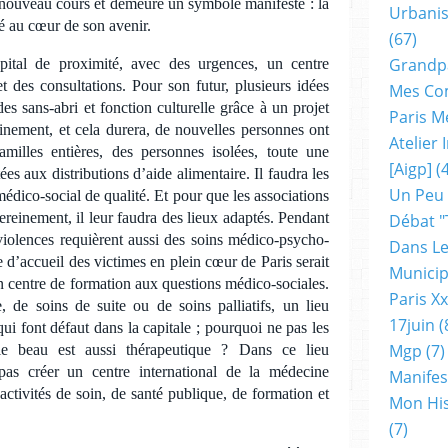
n nouveau cours et demeure un symbole manifeste : la
Urbanis
ité au cœur de son avenir.
(67)
Grandp
pital de proximité, avec des urgences, un centre
 et des consultations. Pour son futur, plusieurs idées
Mes Co
des sans-abri et fonction culturelle grâce à un projet
Paris M
finement, et cela durera, de nouvelles personnes ont
Atelier
amilles entières, des personnes isolées, toute une
[aigp]
(4
ées aux distributions d’aide alimentaire. Il faudra les
Un Peu
médico-social de qualité. Et pour que les associations
 sereinement, il leur faudra des lieux adaptés. Pendant
Débat "
violences requièrent aussi des soins médico-psycho-
Dans Le
e d’accueil des victimes en plein cœur de Paris serait
Municip
un centre de formation aux questions médico-sociales.
Paris X
, de soins de suite ou de soins palliatifs, un lieu
17juin
(
i font défaut dans la capitale ; pourquoi ne pas les
Mgp
(7)
 le beau est aussi thérapeutique ? Dans ce lieu
as créer un centre international de la médecine
Manifes
 activités de soin, de santé publique, de formation et
Mon His
(7)