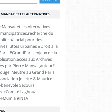
 MANSAT ET LES ALTERNATIVES
émancipatrices,recherche du
olitico/social pour des
ives,luttes urbaines #Droit à la
#Paris #GrandParis,enjeux de la
lisation,accès aux Archives
es par Pierre Mansat,auteur‼️
rouge. Meutre au Grand Paris‼️
sociation Josette & Maurice
>bénevole Secours
re>Comité Laghouat-
>#Mumia #INTA
POS