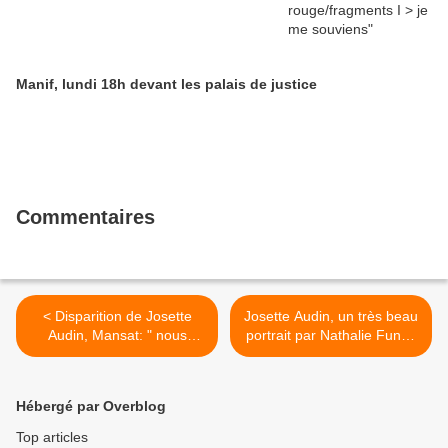
Manif, lundi 18h devant les palais de justice
Commentaires
< Disparition de Josette
Josette Audin, un très beau
Audin, Mansat: " nous
portrait par Nathalie Funes
allons continuer le combat,
dans l'OBS >
c'est le plus bel hommage
qu'on puisse lui rendre"
Hébergé par Overblog
Top articles