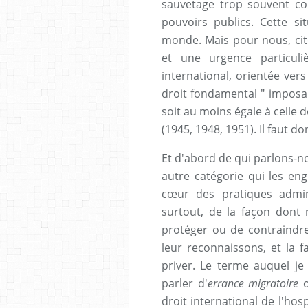
sauvetage trop souvent cont
pouvoirs publics. Cette s
monde. Mais pour nous, cito
et une urgence particuli
international, orientée vers
droit fondamental " imposan
soit au moins égale à celle
(1945, 1948, 1951). Il faut do
Et d'abord de qui parlons-nou
autre catégorie qui les eng
cœur des pratiques admini
surtout, de la façon dont
protéger ou de contraindr
leur reconnaissons, et la f
priver. Le terme auquel je 
parler d'
errance migratoire
o
droit international de l'hos