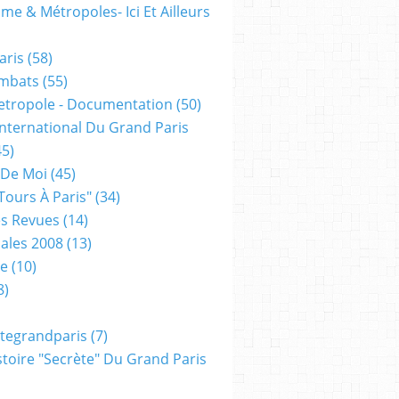
me & Métropoles- Ici Et Ailleurs
aris
(58)
mbats
(55)
etropole - Documentation
(50)
 International Du Grand Paris
5)
 De Moi
(45)
tours À Paris"
(34)
s Revues
(14)
ales 2008
(13)
xe
(10)
8)
tegrandparis
(7)
toire "secrète" Du Grand Paris