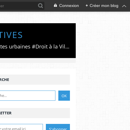
Connexion
+
Créer mon blog
TIVES
Luttes émancipatrices,recherche du forum politico/social pour des alternatives,luttes urbaines #Droit à la Ville", #Paris #GrandParis,enjeux de la métropolisation,accès aux Archives publiques par Pierre Mansat,auteur‼️Ma vie rouge. Meutre au Grand Paris‼️[PUG]Association Josette & Maurice #Audin>bénevole Secours Populaire>Comité Laghouat-France>#Mumia #INTA
RCHE
ETTER