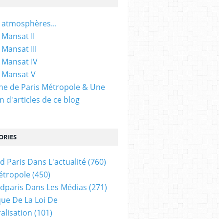
 atmosphères...
 Mansat II
 Mansat III
 Mansat IV
 Mansat V
gine de Paris Métropole & Une
n d'articles de ce blog
ORIES
d Paris Dans L'actualité
(760)
étropole
(450)
dparis Dans Les Médias
(271)
ue De La Loi De
alisation
(101)