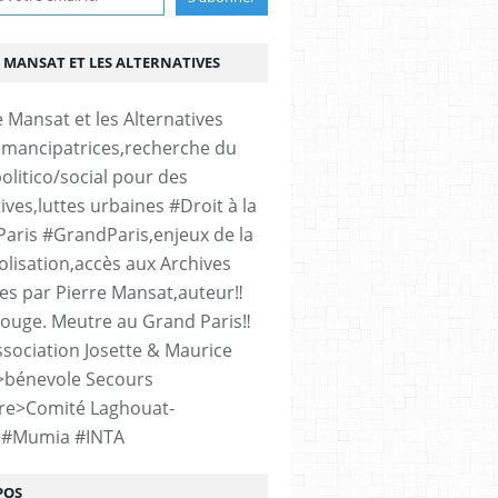
 MANSAT ET LES ALTERNATIVES
émancipatrices,recherche du
olitico/social pour des
ives,luttes urbaines #Droit à la
#Paris #GrandParis,enjeux de la
lisation,accès aux Archives
es par Pierre Mansat,auteur‼️
rouge. Meutre au Grand Paris‼️
sociation Josette & Maurice
>bénevole Secours
re>Comité Laghouat-
>#Mumia #INTA
POS