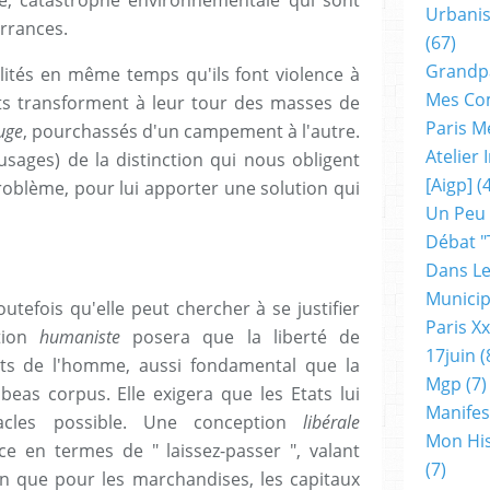
Urbanis
errances.
(67)
Grandp
lités en même temps qu'ils font violence à
Mes Co
tats transforment à leur tour des masses de
Paris M
fuge
, pourchassés d'un campement à l'autre.
Atelier
sages) de la distinction qui nous obligent
[aigp]
(4
roblème, pour lui apporter une solution qui
Un Peu
Débat "
Dans Le
Municip
utefois qu'elle peut chercher à se justifier
Paris X
tion
humaniste
posera que la liberté de
17juin
(
oits de l'homme, aussi fondamental que la
Mgp
(7)
abeas corpus. Elle exigera que les Etats lui
Manifes
acles possible. Une conception
libérale
Mon His
e en termes de " laissez-passer ", valant
(7)
n que pour les marchandises, les capitaux