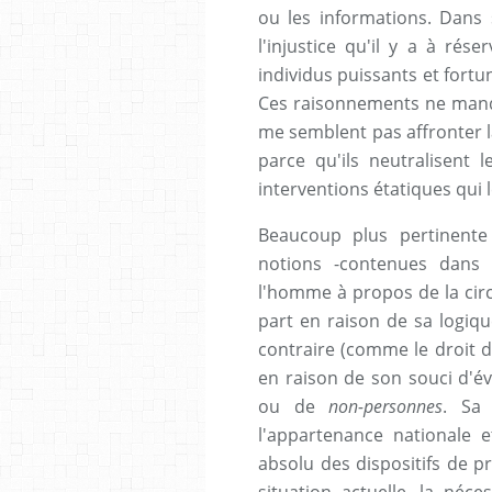
ou les informations. Dans s
l'injustice qu'il y a à rés
individus puissants et fortun
Ces raisonnements ne manq
me semblent pas affronter l
parce qu'ils neutralisent 
interventions étatiques qui l
Beaucoup plus pertinente
notions -contenues dans l
l'homme à propos de la circu
part en raison de sa logiqu
contraire (comme le droit d'
en raison de son souci d'év
ou de
non-personnes
. Sa 
l'appartenance nationale et
absolu des dispositifs de p
situation actuelle, la néces