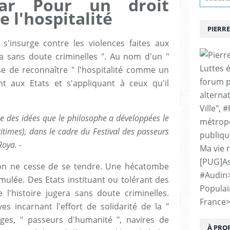
bar Pour un droit
e l'hospitalité
PIERRE
s'insurge contre les violences faites aux
era sans doute criminelles ". Au nom d'un "
Luttes 
pose de reconnaître " l'hospitalité comme un
forum p
t aux Etats et s'appliquant à ceux qu'il
alternat
Ville", 
se des idées que le philosophe a développées le
métropo
ritimes), dans le cadre du Festival des passeurs
publiqu
Roya. -
Ma vie 
[PUG]As
tion ne cesse de se tendre. Une hécatombe
#Audin
imulée. Des Etats instituant ou tolérant des
Populai
 l'histoire jugera sans doute criminelles.
France
ves incarnant l'effort de solidarité de la "
efuges, " passeurs d'humanité ", navires de
À PRO