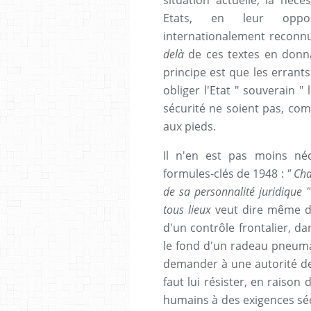
Etats, en leur oppos
internationalement reconnu
delà
de ces textes en don
principe est que les errant
obliger l'Etat " souverain "
sécurité ne soient pas, co
aux pieds.
Il n'en est pas moins néc
formules-clés de 1948 :
" Cha
de sa personnalité juridique 
tous lieux
veut dire même da
d'un contrôle frontalier, d
le fond d'un radeau pneuma
demander à une autorité de 
faut lui résister, en raison 
humains à des exigences sécu