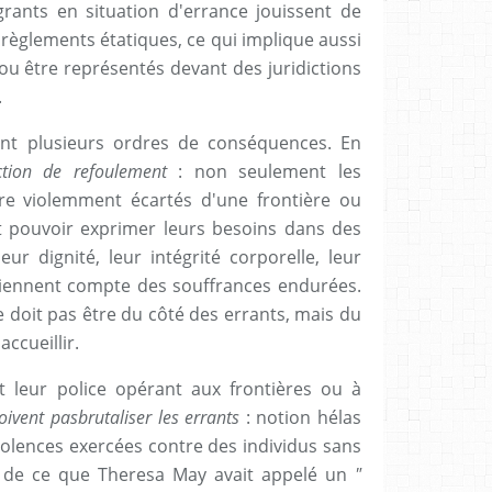
grants en situation d'errance jouissent de
 règlements étatiques, ce qui implique aussi
 ou être représentés devant des juridictions
.
ent plusieurs ordres de conséquences. En
diction de refoulement
: non seulement les
re violemment écartés d'une frontière ou
nt pouvoir exprimer leurs besoins dans des
eur dignité, leur intégrité corporelle, leur
 tiennent compte des souffrances endurées.
e doit pas être du côté des errants, mais du
accueillir.
t leur police opérant aux frontières ou à
oivent pas
brutaliser les errants
: notion hélas
violences exercées contre des individus sans
on de ce que Theresa May avait appelé un
"