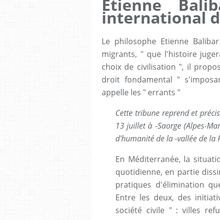
Etienne Bali
international d
Le philosophe Etienne Balibar 
migrants, " que l'histoire jug
choix de civilisation ", il pro
droit fondamental " s'imposan
appelle les " errants "
Cette tribune reprend et préci
13 juillet à -Saorge (Alpes-Ma
d'humanité de la -vallée de la 
En Méditerranée, la situa
quotidienne, en partie diss
pratiques d'élimination que
Entre les deux, des initiati
société civile " : villes r