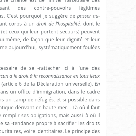
ant des contre-pouvoirs légitimes
s. C'est pourquoi je suggère de
passer au-
nant corps à un
droit de l'hospitalité
,
dont le
s (et ceux qui leur portent secours) peuvent
 lui-même, de façon que leur dignité et leur
mme aujourd'hui, systématiquement foulées
essaire de se -rattacher ici à l'une des
cun a le droit à la reconnaissance en tous lieux
"
(article 6 de la Déclaration universelle).
En
ns un office d'immigration, dans le cadre
ans un camp de réfugiés, et si possible dans
tique dérivant en haute mer… Là où il faut
remplir ses obligations, mais aussi là où il
de sa -tendance propre à sacrifier les droits
ritaires, voire identitaires. Le principe des