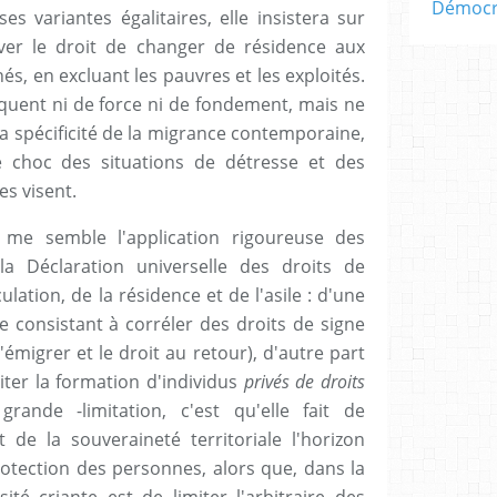
Démocra
es variantes égalitaires, elle insistera sur
erver le droit de changer de résidence aux
és, en excluant les pauvres et les exploités.
uent ni de force ni de fondement, mais ne
a spécificité de la migrance contemporaine,
le choc des situations de détresse et des
es visent.
 me semble l'application rigoureuse des
a Déclaration universelle des droits de
lation, de la résidence et de l'asile : d'une
e consistant à corréler des droits de signe
émigrer et le droit au retour), d'autre part
iter la formation d'individus
privés de droits
grande -limitation, c'est qu'elle fait de
 de la souveraineté territoriale l'horizon
rotection des personnes, alors que, dans la
sité criante est de limiter l'arbitraire des