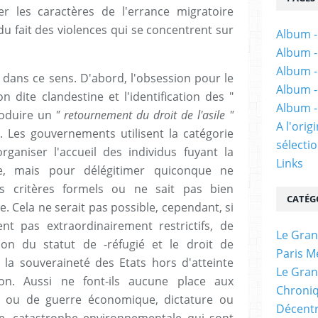
ter les caractères de l'errance migratoire
du fait des violences qui se concentrent sur
Album -
Album -
Album -
 dans ce sens. D'abord, l'obsession pour le
Album -
n dite clandestine et l'identification des "
Album -
produire un
" retournement du droit de l'asile "
A l'ori
). Les gouvernements utilisent la catégorie
sélectio
ganiser l'accueil des individus fuyant la
Links
ce, mais pour délégitimer quiconque ne
s critères formels ou ne sait pas bien
CATÉG
. Cela ne serait pas possible, cependant, si
aient pas extraordinairement restrictifs, de
Le Gran
tion du statut de -réfugié et le droit de
Paris M
t la souveraineté des Etats hors d'atteinte
Le Gran
ion. Aussi ne font-ils aucune place aux
Chroniq
le ou de guerre économique, dictature ou
Décentr
ie, catastrophe environnementale qui sont