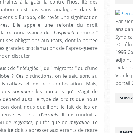
raints à la guérilla contre l'hostilité des
ituation n'est pas sans analogues dans le
yens d'Europe, elle revêt une signification
Parisien
ères. Elle appelle une refonte du droit
ans dan
 la reconnaissance de l'
hospitalité
comme "
Syndica
t ses obligations aux Etats, dont la portée
PCF élu
 des grandes proclamations de l'après-guerre
1995 Co
nc en discuter.
adjoint
Delanoë
s : de " réfugiés ", de " migrants " ou d'une
Voir le 
lobe ? Ces distinctions, on le sait, sont au
portail
stratives et de leur contestation. Mais,
 nous
nommons
les humains qu'il s'agit de
SUIVE
e dépend aussi le type de droits que nous
açon dont nous qualifions le fait de les en
pense est celui -d'
errants
. Il me conduit à
u de
migrance,
plutôt que de
migration.
Le
pitalité doit s'adresser aux errants de notre
PAGES