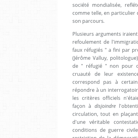
société mondialisée, reflé
comme telle, en particulier 
son parcours
.
Plusieurs arguments iraient
refoulement de l'immigratio
faux réfugiés " a fini par 
(Jérôme Valluy, politologue
de " réfugié " non pour or
cruauté de leur existen
correspond pas à certain
répondre à un interrogatoire
les critères officiels n'ét
façon à
disjoindre
l'obten
circulation, tout en plaçan
d'une véritable contestat
conditions de guerre civi
restriction de la démocrat