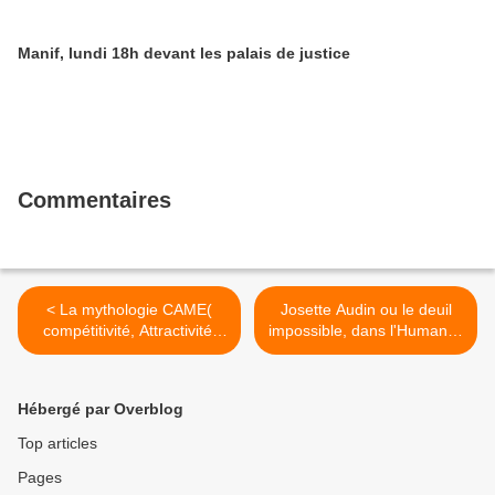
Manif, lundi 18h devant les palais de justice
Commentaires
< La mythologie CAME(
Josette Audin ou le deuil
compétitivité, Attractivité,
impossible, dans l'Humanité
Métropolisation, Excellence)
du 29 mai >
comment s’en
désintoxiquer?
Hébergé par Overblog
Top articles
Pages