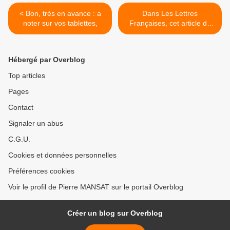
< Bon, très en avance : a
Dans Les Lettres
noter sur vos tablettes,
Françaises, cet article de
Cécile Gintrac sur Le droit à
la ville d'H.Lefebvre >
Hébergé par Overblog
Top articles
Pages
Contact
Signaler un abus
C.G.U.
Cookies et données personnelles
Préférences cookies
Voir le profil de Pierre MANSAT sur le portail Overblog
Créer un blog sur Overblog