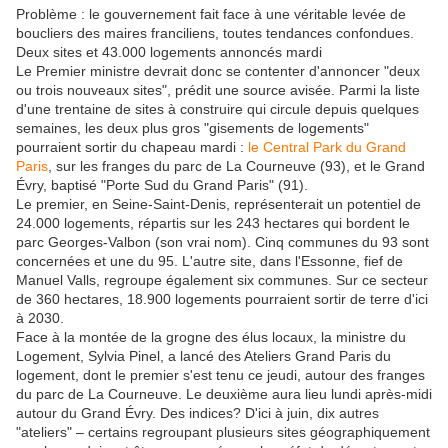
Problème : le gouvernement fait face à une véritable levée de
boucliers des maires franciliens, toutes tendances confondues.
Deux sites et 43.000 logements annoncés mardi
Le Premier ministre devrait donc se contenter d'annoncer "deux
ou trois nouveaux sites", prédit une source avisée. Parmi la liste
d'une trentaine de sites à construire qui circule depuis quelques
semaines, les deux plus gros "gisements de logements"
pourraient sortir du chapeau mardi :
le Central Park du Grand
Paris
, sur les franges du parc de La Courneuve (93), et le Grand
Évry, baptisé "Porte Sud du Grand Paris" (91).
Le premier, en Seine-Saint-Denis, représenterait un potentiel de
24.000 logements, répartis sur les 243 hectares qui bordent le
parc Georges-Valbon (son vrai nom). Cinq communes du 93 sont
concernées et une du 95. L'autre site, dans l'Essonne, fief de
Manuel Valls, regroupe également six communes. Sur ce secteur
de 360 hectares, 18.900 logements pourraient sortir de terre d'ici
à 2030.
Face à la montée de la grogne des élus locaux, la ministre du
Logement, Sylvia Pinel, a lancé des Ateliers Grand Paris du
logement, dont le premier s'est tenu ce jeudi, autour des franges
du parc de La Courneuve. Le deuxième aura lieu lundi après-midi
autour du Grand Évry. Des indices? D'ici à juin, dix autres
"ateliers" – certains regroupant plusieurs sites géographiquement