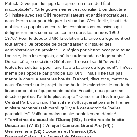
Patrick Devedjian, lui, juge la "reprise en main de l'État
inacceptable" : "Si le gouvernement est conciliant, on discutera.
S'il insiste avec ses OIN recentralisateurs et antidémocratiques,
nous ferons tout pour bloquer la situation. C'est facile, il suffit de
mobiliser la population contre les constructions massives qui
défigureront nos communes comme dans les années 1960-
1970." Pour le député UMP, la solution à la crise du logement est
tout autre : "Je propose de décentraliser, d'installer des
administrations en province. La région parisienne accapare toute
l'activité, tous les emplois, d'où la surdemande de logements."
De son côté, le socialiste Stéphane Troussel se dit "ouvert à
toutes les solutions pour faire face à la crise du logement". Il n'est
même pas opposé par principe aux OIN : "Mais il ne faut pas
mettre la charrue avant les bœufs. D'abord, discutons, mettons-
nous d'accord sur le projet, la méthode, le calendrier, le mode de
financement des équipements public. Ensuite, nous pourrons
décider quel est l'outil le plus adapté." Concernant les franges du
Central Park du Grand Paris, il ne s'offusquerait pas si le Premier
ministre reconnaissait mardi qu'il y a à cet endroit de "belles
potentialités". Voilà au moins un site partiellement déminé.
* Territoires du canal de l'Ourcq (93) ; territoires de la cité
Descartes (77-93) ; Villejuif-Campus Grand Arc (94) ;
Gennevilliers (92) ; Louvres et Puiseux (95).
Bertrand Gréco - Le Journal du Dimanche