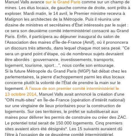
Manuel Valls avance
sur le Grand Paris
comme sur un champ de
mines. Les élus locaux, de gauche comme de droite, sont prêts à
exploser. Mardi matin, le 14 avril, le Premier ministre recevra à
Matignon les architectes de la Métropole. Puis il réunira une
dizaine de ministres et secrétaires d'État intéressés par le sujet :
ce sera son deuxième comité interministériel consacré au Grand
Paris. Enfin, il participera au déjeuner inaugural du salon de
l'Association des maires d'Île-de-France (Amif), où il prononcera
un discours très attendu, dans lequel chaque mot sera pesé. "Ce
sera un grand point d'étape, où de nombreux sujets devraient
être abordés : gouvernance, investissements, transports,
logement, tourisme, sport…", nous confie son entourage.
Si la future Métropole du Grand Paris (MGP) fait débat chez les
parlementaires, la pierre d'achoppement parmi les élus locaux
concerne plutôt la volonté de l'État de prendre la main sur le
logement.
À l'issue de son premier comité interministériel le
13 octobre 2014
, Manuel Valls avait annoncé la création d'une
"OIN multi-sites" en Île-de-France (opération d'intérêt national)
sur une vingtaine de lieux prioritaires pour la construction de
logements. Sur ces territoires, le préfet se substituerait aux
maires pour délivrer les permis de construire ou créer des ZAC.
Le potentiel total serait de 150.000 logements. Cinq premiers
sites avaient alors été désignés*. Les 15 suivants auraient dû
l'être à l'occasion de ce deuxième comité interministériel.