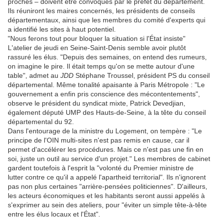
proches – doivent être convoqués par le préfet du département.
Ils réuniront les maires concernés, les présidents de conseils
départementaux, ainsi que les membres du comité d'experts qui
a identifié les sites à haut potentiel.
"Nous ferons tout pour bloquer la situation si l'État insiste"
L'atelier de jeudi en Seine-Saint-Denis semble avoir plutôt
rassuré les élus. "Depuis des semaines, on entend des rumeurs,
on imagine le pire. Il était temps qu'on se mette autour d'une
table", admet au
JDD
Stéphane Troussel, président PS du conseil
départemental. Même tonalité apaisante à Paris Métropole : "Le
gouvernement a enfin pris conscience des mécontentements",
observe le président du syndicat mixte, Patrick Devedjian,
également député UMP des Hauts-de-Seine, à la tête du conseil
départemental du 92.
Dans l'entourage de la ministre du Logement, on tempère : "Le
principe de l'OIN multi-sites n'est pas remis en cause, car il
permet d'accélérer les procédures. Mais ce n'est pas une fin en
soi, juste un outil au service d'un projet." Les membres de cabinet
gardent toutefois à l'esprit la "volonté du Premier ministre de
lutter contre ce qu'il a appelé l'apartheid territorial". Ils n'ignorent
pas non plus certaines "arrière-pensées politiciennes". D'ailleurs,
les acteurs économiques et les habitants seront aussi appelés à
s'exprimer au sein des ateliers, pour "éviter un simple tête-à-tête
entre les élus locaux et l'État".