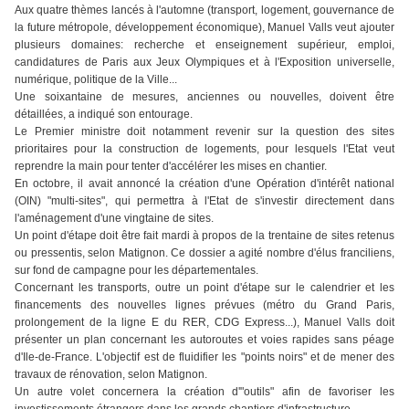
Aux quatre thèmes lancés à l'automne (transport, logement, gouvernance de
la future métropole, développement économique), Manuel Valls veut ajouter
plusieurs domaines: recherche et enseignement supérieur, emploi,
candidatures de Paris aux Jeux Olympiques et à l'Exposition universelle,
numérique, politique de la Ville...
Une soixantaine de mesures, anciennes ou nouvelles, doivent être
détaillées, a indiqué son entourage.
Le Premier ministre doit notamment revenir sur la question des sites
prioritaires pour la construction de logements, pour lesquels l'Etat veut
reprendre la main pour tenter d'accélérer les mises en chantier.
En octobre, il avait annoncé la création d'une Opération d'intérêt national
(OIN) "multi-sites", qui permettra à l'Etat de s'investir directement dans
l'aménagement d'une vingtaine de sites.
Un point d'étape doit être fait mardi à propos de la trentaine de sites retenus
ou pressentis, selon Matignon. Ce dossier a agité nombre d'élus franciliens,
sur fond de campagne pour les départementales.
Concernant les transports, outre un point d'étape sur le calendrier et les
financements des nouvelles lignes prévues (métro du Grand Paris,
prolongement de la ligne E du RER, CDG Express...), Manuel Valls doit
présenter un plan concernant les autoroutes et voies rapides sans péage
d'Ile-de-France. L'objectif est de fluidifier les "points noirs" et de mener des
travaux de rénovation, selon Matignon.
Un autre volet concernera la création d'"outils" afin de favoriser les