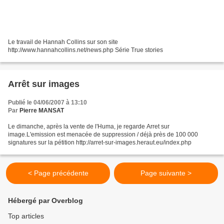
Le travail de Hannah Collins sur son site
http://www.hannahcollins.net/news.php Série True stories
Arrêt sur images
Publié le 04/06/2007 à 13:10
Par
Pierre MANSAT
Le dimanche, après la vente de l'Huma, je regarde Arret sur
image.L'emission est menacée de suppression / déjà près de 100 000
signatures sur la pétition http://arret-sur-images.heraut.eu/index.php
< Page précédente
Page suivante >
Hébergé par Overblog
Top articles