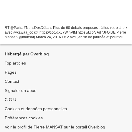
RT @Paris: #NuitsDesDébats Plus de 60 débats proposés : faites votre choix
avec @kawaa_co 👉 https://t.co/dXJ7WlnVIM https://t.co/8Ad7JFOIUE Pierre
Mansat (@mansat) March 24, 2016 Le 2 avril, en fin de journée et pour toute
la nuit, Paris invite les habitants...
Hébergé par Overblog
Top articles
Pages
Contact
Signaler un abus
C.G.U.
Cookies et données personnelles
Préférences cookies
Voir le profil de Pierre MANSAT sur le portail Overblog