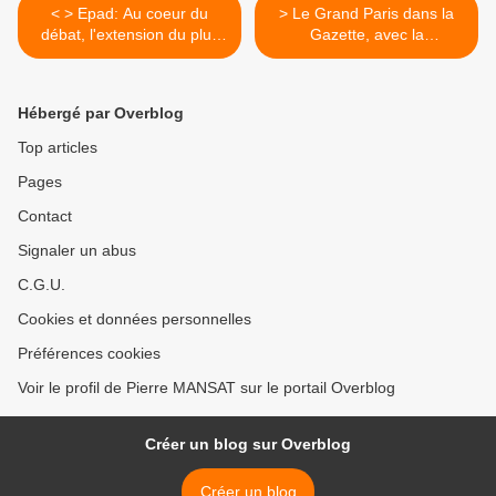
< > Epad: Au coeur du
> Le Grand Paris dans la
débat, l'extension du plus
Gazette, avec la
grand quartier d'affaires
contribution remarquable
européen dans Les Echos
de JV Placé >
Hébergé par Overblog
Top articles
Pages
Contact
Signaler un abus
C.G.U.
Cookies et données personnelles
Préférences cookies
Voir le profil de Pierre MANSAT sur le portail Overblog
Créer un blog sur Overblog
Créer un blog