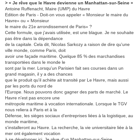
> « Je rêve que le Havre devienne un Manhattan-sur-Seine »
Antoine Ruffenacht, Maire (UMP) du Havre
Edition de Paris - Doit-on vous appeler « Monsieur le maire du
Havre» ou « Monsieur
le maire du 21e arrondissement de Paris» ?
Cette formule, que j'avais utilisée, est une blague. Je ne souhaite
pas être dans la dépendance
de la capitale. Cela dit, Nicolas Sarkozy a raison de dire qu'une
ville monde, comme Paris, doit
avoir une façade maritime. Quelque 85 % des marchandises
transportées dans le monde le
sont par la mer. Lorsqu'un Parisien fait ses courses dans un
grand magasin, il y a des chances
que le produit qu'il achète ait transité par Le Havre, mais aussi
par les ports du nord de
l'Europe. Nous pouvons donc gagner des parts de marché. Le
Havre n'est pas encore une
métropole maritime à vocation internationale. Lorsque le TGV
nous reliera à Paris et à la
Défense, les sièges sociaux d'entreprises liées à la logistique, au
monde maritime,
s'installeront au Havre. La recherche, la vie universitaire liée à la
mer ont également vocation
à se développer ici. Je rêve d'un Manhattan-sur-Seine.