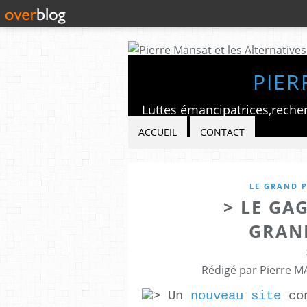
PIER
ACCUEIL
CONTACT
LE GRAND P
> LE GA
GRAN
Rédigé par Pierre M
> Un
nouveau site
con