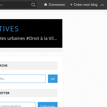
Connexion
+
Créer mon blog
TIVES
Luttes émancipatrices,recherche du forum politico/social pour des alternatives,luttes urbaines #Droit à la Ville", #Paris #GrandParis,enjeux de la métropolisation,accès aux Archives publiques par Pierre Mansat,auteur‼️Ma vie rouge. Meutre au Grand Paris‼️[PUG]Association Josette & Maurice #Audin>bénevole Secours Populaire>Comité Laghouat-France>#Mumia #INTA
RCHE
ETTER