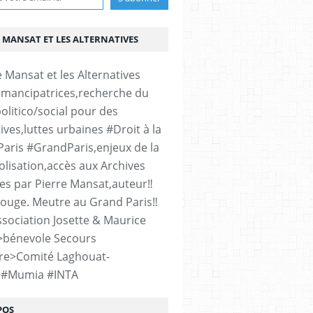
 MANSAT ET LES ALTERNATIVES
émancipatrices,recherche du
olitico/social pour des
ives,luttes urbaines #Droit à la
#Paris #GrandParis,enjeux de la
lisation,accès aux Archives
es par Pierre Mansat,auteur‼️
rouge. Meutre au Grand Paris‼️
sociation Josette & Maurice
>bénevole Secours
re>Comité Laghouat-
>#Mumia #INTA
POS