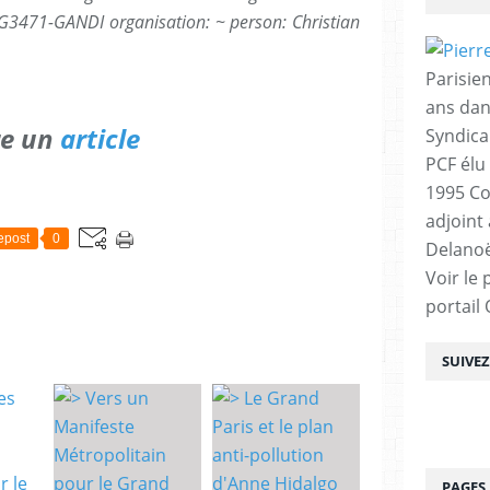
 CG3471-GANDI organisation: ~ person: Christian
Parisien
ans dan
re un
article
Syndica
PCF élu
1995 Co
adjoint
epost
0
Delanoë
Voir le 
portail
SUIVE
PAGES