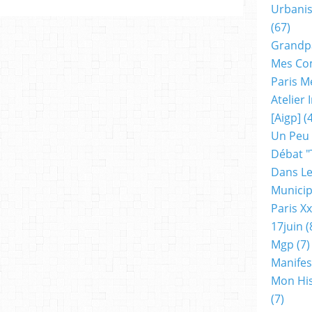
Urbanis
(67)
Grandp
Mes Co
Paris M
Atelier
[aigp]
(4
Un Peu
Débat "
Dans Le
Municip
Paris X
17juin
(
Mgp
(7)
Manifes
Mon His
(7)