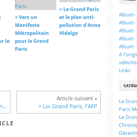
> Le Grand Paris
Album -
s
> Vers un
et le plan anti-
Album -
Manifeste
pollution d'Anne
Album -
Métropolitain
Hidalgo
Album -
r le
pour le Grand
Album -
Paris
A l'ori
sélectio
Links
CATÉG
Le Gran
> Le projet de loi sur le Grand Paris adopté en Conseil des ministres
> Loi Grand Paris, l'AFP
Paris M
Le Gran
ICLE
Chroniq
Décentr