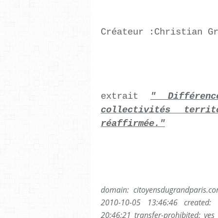
Créateur :Christian G
extrait
" Différenc
collectivités terr
réaffirmée."
domain: citoyensdugrandparis.co
2010-10-05 13:46:46 created:
20:46:21 transfer-prohibited: yes