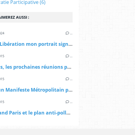
tie Participative
(6)
IMEREZ AUSSI :
024
…
> Dans Libération mon portrait signé Sibylle Vincendon: Pierre Mansat, le métropolitain
015
…
> A Paris, les prochaines réunions publiques sur le Grand Paris
015
…
> Vers un Manifeste Métropolitain pour le Grand Paris
015
…
> Le Grand Paris et le plan anti-pollution d'Anne Hidalgo