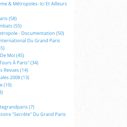
me & Métropoles- Ici Et Ailleurs
aris
(58)
mbats
(55)
etropole - Documentation
(50)
 International Du Grand Paris
5)
 De Moi
(45)
tours À Paris"
(34)
s Revues
(14)
ales 2008
(13)
xe
(10)
8)
tegrandparis
(7)
toire "secrète" Du Grand Paris