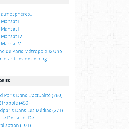
 atmosphères...
 Mansat II
 Mansat III
 Mansat IV
 Mansat V
gine de Paris Métropole & Une
n d'articles de ce blog
ORIES
d Paris Dans L'actualité
(760)
étropole
(450)
dparis Dans Les Médias
(271)
ue De La Loi De
alisation
(101)