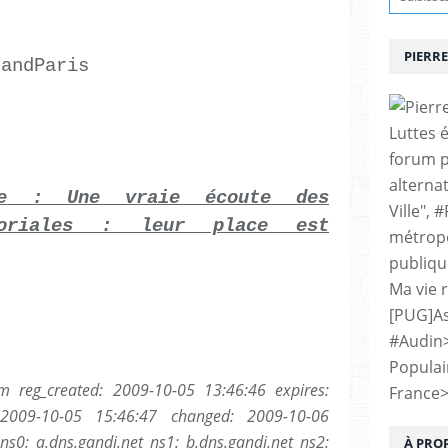
PIERRE
randParis
Luttes 
forum p
alternat
e
: Une vraie écoute des
Ville", 
itoriales : leur place est
métropo
publiqu
Ma vie 
[PUG]As
#Audin
Populai
m reg_created: 2009-10-05 13:46:46 expires:
France
 2009-10-05 15:46:47 changed: 2009-10-06
 ns0: a.dns.gandi.net ns1: b.dns.gandi.net ns2:
À PRO