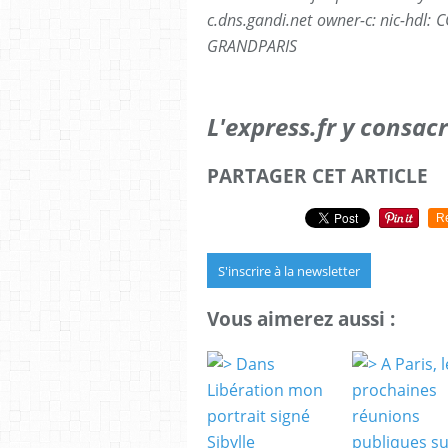
c.dns.gandi.net owner-c: nic-hdl:
GRANDPARIS
L'express.fr y consac
PARTAGER CET ARTICLE
R
S'inscrire à la newsletter
Vous aimerez aussi :