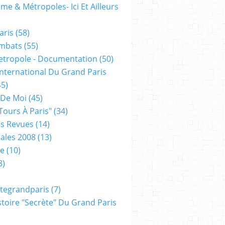
me & Métropoles- Ici Et Ailleurs
aris
(58)
mbats
(55)
etropole - Documentation
(50)
 International Du Grand Paris
5)
 De Moi
(45)
tours À Paris"
(34)
s Revues
(14)
ales 2008
(13)
xe
(10)
8)
tegrandparis
(7)
toire "secrète" Du Grand Paris