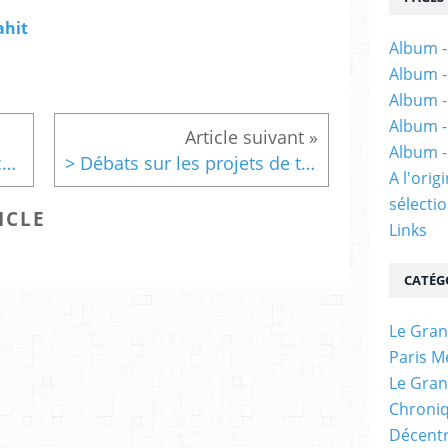
ahit
Album -
Album -
Album -
Album -
Album -
> les médias après la séance de Paris Métropole
> Débats sur les projets de transports IdF: 3 ou 4 réunions communes de plus
A l'ori
sélectio
ICLE
Links
CATÉG
Le Gran
Paris M
Le Gran
Chroniq
Décentr