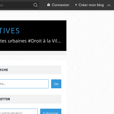
Connexion
+
Créer mon blog
TIVES
Luttes émancipatrices,recherche du forum politico/social pour des alternatives,luttes urbaines #Droit à la Ville", #Paris #GrandParis,enjeux de la métropolisation,accès aux Archives publiques par Pierre Mansat,auteur‼️Ma vie rouge. Meutre au Grand Paris‼️[PUG]Association Josette & Maurice #Audin>bénevole Secours Populaire>Comité Laghouat-France>#Mumia #INTA
RCHE
ETTER