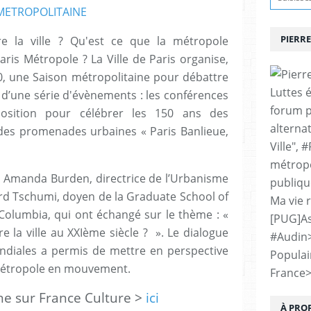
 METROPOLITAINE
PIERRE
e la ville ? Qu'est ce que la métropole
aris Métropole ? La Ville de Paris organise,
 une Saison métropolitaine pour débattre
Luttes 
 d’une série d'évènements : les conférences
forum p
xposition pour célébrer les 150 ans des
alternat
des promenades urbaines « Paris Banlieue,
Ville", 
métropo
lli Amanda Burden, directrice de l’Urbanisme
publiqu
ard Tschumi, doyen de la Graduate School of
Ma vie 
 Columbia, qui ont échangé sur le thème : «
[PUG]As
e la ville au XXIème siècle ? ». Le dialogue
#Audin
diales a permis de mettre en perspective
Populai
a métropole en mouvement.
France
ne sur France Culture >
ici
À PRO