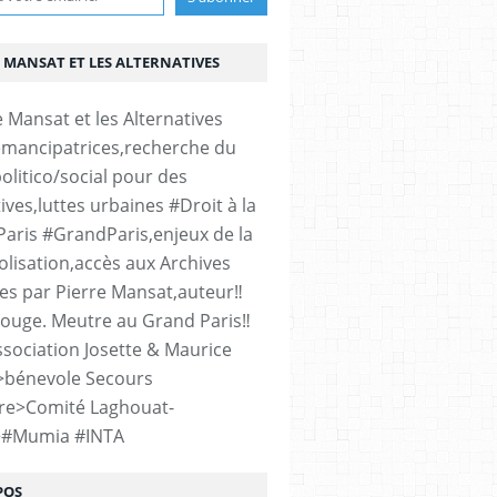
 MANSAT ET LES ALTERNATIVES
émancipatrices,recherche du
olitico/social pour des
ives,luttes urbaines #Droit à la
#Paris #GrandParis,enjeux de la
lisation,accès aux Archives
es par Pierre Mansat,auteur‼️
rouge. Meutre au Grand Paris‼️
sociation Josette & Maurice
>bénevole Secours
re>Comité Laghouat-
>#Mumia #INTA
POS