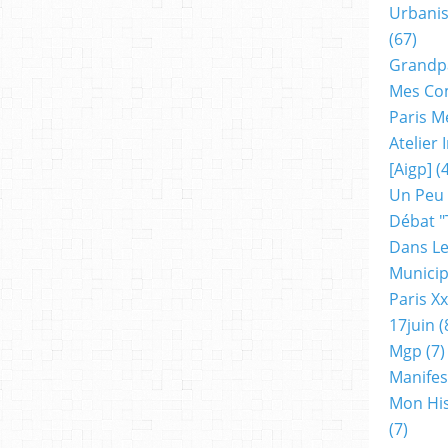
Urbanis
(67)
Grandp
Mes Co
Paris M
Atelier
[aigp]
(4
Un Peu
Débat "
Dans Le
Municip
Paris X
17juin
(
Mgp
(7)
Manifes
Mon His
(7)