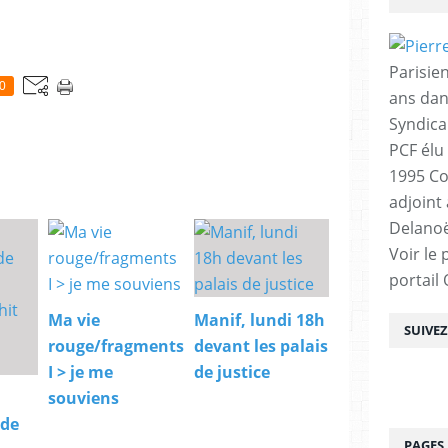
Parisien
0
ans dan
Syndica
PCF élu
1995 Co
adjoint
Delanoë
Voir le 
portail
Ma vie
Manif, lundi 18h
SUIVE
rouge/fragments
devant les palais
I > je me
de justice
souviens
 de
PAGES