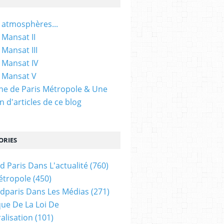
 atmosphères...
 Mansat II
 Mansat III
 Mansat IV
 Mansat V
gine de Paris Métropole & Une
n d'articles de ce blog
ORIES
d Paris Dans L'actualité
(760)
étropole
(450)
dparis Dans Les Médias
(271)
ue De La Loi De
alisation
(101)