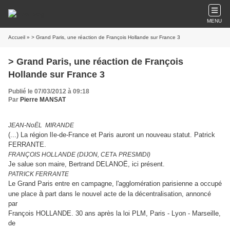
MENU
Accueil
» > Grand Paris, une réaction de François Hollande sur France 3
> Grand Paris, une réaction de François
Hollande sur France 3
Publié le 07/03/2012 à 09:18
Par
Pierre MANSAT
JEAN-NoËL
MIRANDE
(...) La région lIe-de-France et Paris auront un nouveau statut. Patrick
FERRANTE.
FRANÇOIS HOLLANDE (DIJON, CET
PRESMIDI)
A
Je salue son maire, Bertrand DELANOË, ici présent.
PATRICK FERRANTE
Le Grand Paris
entre en campagne, l'agglomération parisienne a occupé
à
une place
part dans le nouvel acte de la décentralisation, annoncé
par
François HOLLANDE. 30 ans après la loi PLM, Paris - Lyon - Marseille,
de