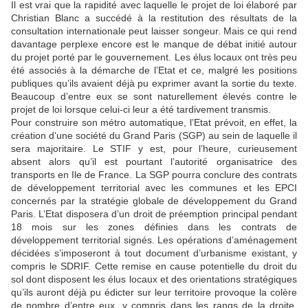
Il est vrai que la rapidité avec laquelle le projet de loi élaboré par
Christian Blanc a succédé à la restitution des résultats de la
consultation internationale peut laisser songeur. Mais ce qui rend
davantage perplexe encore est le manque de débat initié autour
du projet porté par le gouvernement. Les élus locaux ont très peu
été associés à la démarche de l’Etat et ce, malgré les positions
publiques qu’ils avaient déjà pu exprimer avant la sortie du texte.
Beaucoup d’entre eux se sont naturellement élevés contre le
projet de loi lorsque celui-ci leur a été tardivement transmis.
Pour construire son métro automatique, l’Etat prévoit, en effet, la
création d’une société du Grand Paris (SGP) au sein de laquelle il
sera majoritaire. Le STIF y est, pour l’heure, curieusement
absent alors qu’il est pourtant l’autorité organisatrice des
transports en Ile de France. La SGP pourra conclure des contrats
de développement territorial avec les communes et les EPCI
concernés par la stratégie globale de développement du Grand
Paris. L’Etat disposera d’un droit de préemption principal pendant
18 mois sur les zones définies dans les contrats de
développement territorial signés. Les opérations d’aménagement
décidées s’imposeront à tout document d’urbanisme existant, y
compris le SDRIF. Cette remise en cause potentielle du droit du
sol dont disposent les élus locaux et des orientations stratégiques
qu’ils auront déjà pu édicter sur leur territoire provoque la colère
de nombre d’entre eux, y compris dans les rangs de la droite.