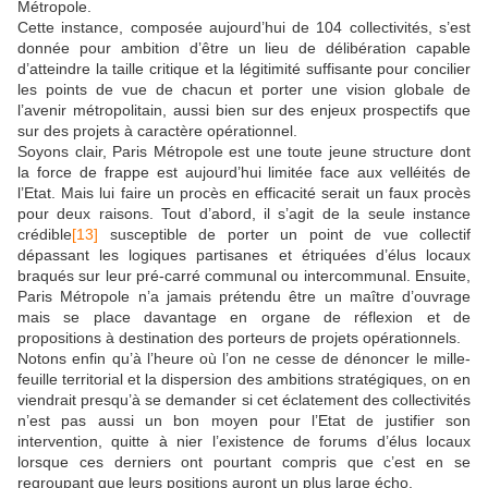
Métropole.
Cette instance, composée aujourd’hui de 104 collectivités, s’est
donnée pour ambition d’être un lieu de délibération capable
d’atteindre la taille critique et la légitimité suffisante pour concilier
les points de vue de chacun et porter une vision globale de
l’avenir métropolitain, aussi bien sur des enjeux prospectifs que
sur des projets à caractère opérationnel.
Soyons clair, Paris Métropole est une toute jeune structure dont
la force de frappe est aujourd’hui limitée face aux velléités de
l’Etat. Mais lui faire un procès en efficacité serait un faux procès
pour deux raisons. Tout d’abord, il s’agit de la seule instance
crédible
[13]
susceptible de porter un point de vue collectif
dépassant les logiques partisanes et étriquées d’élus locaux
braqués sur leur pré-carré communal ou intercommunal. Ensuite,
Paris Métropole n’a jamais prétendu être un maître d’ouvrage
mais se place davantage en organe de réflexion et de
propositions à destination des porteurs de projets opérationnels.
Notons enfin qu’à l’heure où l’on ne cesse de dénoncer le mille-
feuille territorial et la dispersion des ambitions stratégiques, on en
viendrait presqu’à se demander si cet éclatement des collectivités
n’est pas aussi un bon moyen pour l’Etat de justifier son
intervention, quitte à nier l’existence de forums d’élus locaux
lorsque ces derniers ont pourtant compris que c’est en se
regroupant que leurs positions auront un plus large écho.