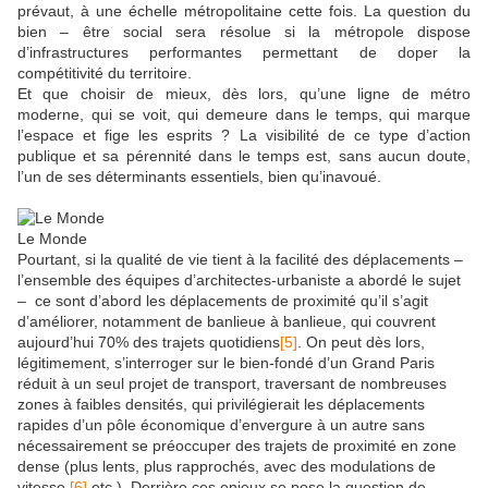
prévaut, à une échelle métropolitaine cette fois. La question du
bien – être social sera résolue si la métropole dispose
d’infrastructures performantes permettant de doper la
compétitivité du territoire.
Et que choisir de mieux, dès lors, qu’une ligne de métro
moderne, qui se voit, qui demeure dans le temps, qui marque
l’espace et fige les esprits ? La visibilité de ce type d’action
publique et sa pérennité dans le temps est, sans aucun doute,
l’un de ses déterminants essentiels, bien qu’inavoué.
Le Monde
Pourtant, si la qualité de vie tient à la facilité des déplacements –
l’ensemble des équipes d’architectes-urbaniste a abordé le sujet
– ce sont d’abord les déplacements de proximité qu’il s’agit
d’améliorer, notamment de banlieue à banlieue, qui couvrent
aujourd’hui 70% des trajets quotidiens
[5]
. On peut dès lors,
légitimement, s’interroger sur le bien-fondé d’un Grand Paris
réduit à un seul projet de transport, traversant de nombreuses
zones à faibles densités, qui privilégierait les déplacements
rapides d’un pôle économique d’envergure à un autre sans
nécessairement se préoccuper des trajets de proximité en zone
dense (plus lents, plus rapprochés, avec des modulations de
vitesse
[6]
,etc.). Derrière ces enjeux se pose la question de