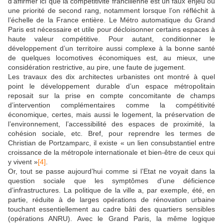
d’affirmer ici que la compétitivité francilienne est un faux enjeu ou
une priorité de second rang, notamment lorsque l’on réfléchit à
l’échelle de la France entière. Le Métro automatique du Grand
Paris est nécessaire et utile pour décloisonner certains espaces à
haute valeur compétitive. Pour autant, conditionner le
développement d’un territoire aussi complexe à la bonne santé
de quelques locomotives économiques est, au mieux, une
considération restrictive, au pire, une faute de jugement.
Les travaux des dix architectes urbanistes ont montré à quel
point le développement durable d’un espace métropolitain
reposait sur la prise en compte concomitante de champs
d’intervention complémentaires comme la compétitivité
économique, certes, mais aussi le logement, la préservation de
l’environnement, l’accessibilité des espaces de proximité, la
cohésion sociale, etc. Bref, pour reprendre les termes de
Christian de Portzamparc, il existe « un lien consubstantiel entre
croissance de la métropole internationale et bien-être de ceux qui
y vivent »
[4]
.
Or, tout se passe aujourd’hui comme si l’Etat ne voyait dans la
question sociale que les symptômes d’une déficience
d’infrastructures. La politique de la ville a, par exemple, été, en
partie, réduite à de larges opérations de rénovation urbaine
touchant essentiellement au cadre bâti des quartiers sensibles
(opérations ANRU). Avec le Grand Paris, la même logique