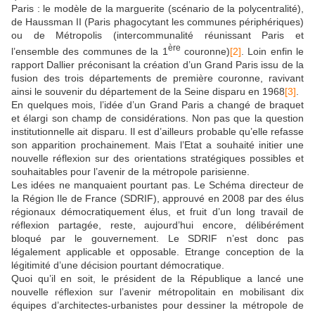
Paris : le modèle de la marguerite (scénario de la polycentralité),
de Haussman II (Paris phagocytant les communes périphériques)
ou de Métropolis (intercommunalité réunissant Paris et
ère
l’ensemble des communes de la 1
couronne)
[2]
. Loin enfin le
rapport Dallier préconisant la création d’un Grand Paris issu de la
fusion des trois départements de première couronne, ravivant
ainsi le souvenir du département de la Seine disparu en 1968
[3]
.
En quelques mois, l’idée d’un Grand Paris a changé de braquet
et élargi son champ de considérations. Non pas que la question
institutionnelle ait disparu. Il est d’ailleurs probable qu’elle refasse
son apparition prochainement. Mais l’Etat a souhaité initier une
nouvelle réflexion sur des orientations stratégiques possibles et
souhaitables pour l’avenir de la métropole parisienne.
Les idées ne manquaient pourtant pas. Le Schéma directeur de
la Région Ile de France (SDRIF), approuvé en 2008 par des élus
régionaux démocratiquement élus, et fruit d’un long travail de
réflexion partagée, reste, aujourd’hui encore, délibérément
bloqué par le gouvernement. Le SDRIF n’est donc pas
légalement applicable et opposable. Etrange conception de la
légitimité d’une décision pourtant démocratique.
Quoi qu’il en soit, le président de la République a lancé une
nouvelle réflexion sur l’avenir métropolitain en mobilisant dix
équipes d’architectes-urbanistes pour dessiner la métropole de