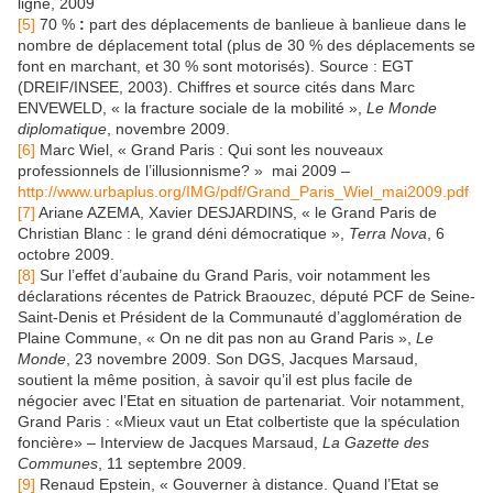
ligne, 2009
[5]
70 %
:
part des déplacements de banlieue à banlieue dans le
nombre de déplacement total (plus de 30 % des déplacements se
font en marchant, et 30 % sont motorisés). Source : EGT
(DREIF/INSEE, 2003). Chiffres et source cités dans Marc
ENVEWELD, « la fracture sociale de la mobilité »,
Le Monde
diplomatique
, novembre 2009.
[6]
Marc Wiel, « Grand Paris : Qui sont les nouveaux
professionnels de l’illusionnisme? » mai 2009 –
http://www.urbaplus.org/IMG/pdf/Grand_Paris_Wiel_mai2009.pdf
[7]
Ariane AZEMA, Xavier DESJARDINS, « le Grand Paris de
Christian Blanc : le grand déni démocratique »,
Terra Nova
, 6
octobre 2009.
[8]
Sur l’effet d’aubaine du Grand Paris, voir notamment les
déclarations récentes de Patrick Braouzec, député PCF de Seine-
Saint-Denis et Président de la Communauté d’agglomération de
Plaine Commune, « On ne dit pas non au Grand Paris »,
Le
Monde
, 23 novembre 2009. Son DGS, Jacques Marsaud,
soutient la même position, à savoir qu’il est plus facile de
négocier avec l’Etat en situation de partenariat. Voir notamment,
Grand Paris : «Mieux vaut un Etat colbertiste que la spéculation
foncière» – Interview de Jacques Marsaud,
La Gazette des
Communes
, 11 septembre 2009.
[9]
Renaud Epstein, « Gouverner à distance. Quand l’Etat se