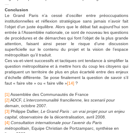
—
Conclusion
Le Grand Paris n’a cessé d’osciller entre préoccupations
institutionnelles et réflexion stratégique sans jamais n’avoir fait
l’objet d’un juste équilibre. Alors que le débat fait aujourd’hui son
entrée à l’Assemblée nationale, ce sont de nouveau les questions
de procédures et de démarches qui font l’objet de la plus grande
attention, faisant ainsi peser le risque d’une discussion
superficielle sur le contenu du projet et la vision de l’espace
métropolitain qu’il traduit.
Ces va-et-vient successifs et tactiques ont tendance à simplifier la
question métropolitaine et à mettre hors du coup les citoyens qui
pratiquent un territoire de plus en plus écartelé entre des enjeux
d’échelle différente. Se pose finalement la question de savoir s’il
faut « faire vite » ou « faire ville »
[14]
?
[1]
Assemblée des Communautés de France
[2]
ADCF,
L’intercommunalité francilienne, les scenarii pour
demain
, octobre 2007.
[3]
Philippe Dallier,
Le Grand Paris : un vrai projet pour un enjeu
capital
, observatoire de la décentralisation, avril 2008.
[4]
Consultation internationale pour l’avenir du Paris
métropolitain
, Equipe Christian de Portzamparc, synthèse en