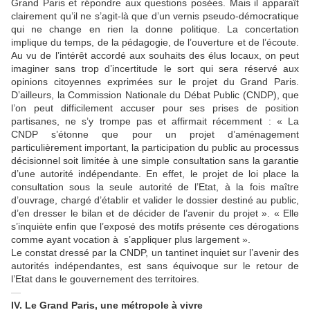
Grand Paris et répondre aux questions posées. Mais il apparaît
clairement qu’il ne s’agit-là que d’un vernis pseudo-démocratique
qui ne change en rien la donne politique. La concertation
implique du temps, de la pédagogie, de l’ouverture et de l’écoute.
Au vu de l’intérêt accordé aux souhaits des élus locaux, on peut
imaginer sans trop d’incertitude le sort qui sera réservé aux
opinions citoyennes exprimées sur le projet du Grand Paris.
D’ailleurs, la Commission Nationale du Débat Public (CNDP), que
l’on peut difficilement accuser pour ses prises de position
partisanes, ne s’y trompe pas et affirmait récemment : « La
CNDP s’étonne que pour un projet d’aménagement
particulièrement important, la participation du public au processus
décisionnel soit limitée à une simple consultation sans la garantie
d’une autorité indépendante. En effet, le projet de loi place la
consultation sous la seule autorité de l’Etat, à la fois maître
d’ouvrage, chargé d’établir et valider le dossier destiné au public,
d’en dresser le bilan et de décider de l’avenir du projet ». « Elle
s’inquiète enfin que l’exposé des motifs présente ces dérogations
comme ayant vocation à s’appliquer plus largement ».
Le constat dressé par la CNDP, un tantinet inquiet sur l’avenir des
autorités indépendantes, est sans équivoque sur le retour de
l’Etat dans le gouvernement des territoires.
—
IV. Le Grand Paris, une métropole à vivre