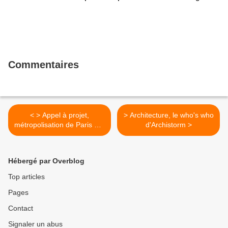
Commentaires
< > Appel à projet,
> Architecture, le who's who
métropolisation de Paris par
d'Archistorm >
le numérique: le texte de la
délibération
Hébergé par Overblog
Top articles
Pages
Contact
Signaler un abus