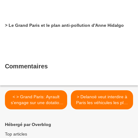
> Le Grand Paris et le plan anti-pollution d'Anne Hidalgo
Commentaires
< > Grand Paris: Ayrault
> Delanoë veut interdire à
s'engage sur une dotation
Paris les véhicules les plus
de 1 md EUR "en 2015", "si
polluants fin 2014 >
nécessaire"
Hébergé par Overblog
Top articles