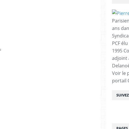
Parisien
ans dan
Syndica
PCF élu
s
1995 Co
adjoint
Delanoë
Voir le 
portail
SUIVE
PAGES