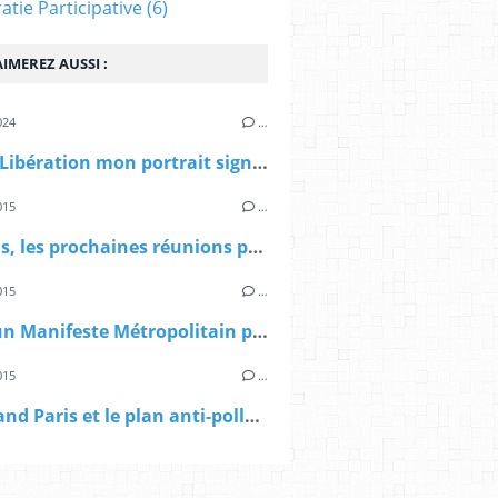
tie Participative
(6)
IMEREZ AUSSI :
024
…
> Dans Libération mon portrait signé Sibylle Vincendon: Pierre Mansat, le métropolitain
015
…
> A Paris, les prochaines réunions publiques sur le Grand Paris
015
…
> Vers un Manifeste Métropolitain pour le Grand Paris
015
…
> Le Grand Paris et le plan anti-pollution d'Anne Hidalgo