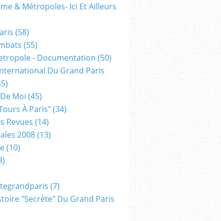
me & Métropoles- Ici Et Ailleurs
aris
(58)
mbats
(55)
etropole - Documentation
(50)
 International Du Grand Paris
5)
 De Moi
(45)
tours À Paris"
(34)
s Revues
(14)
ales 2008
(13)
xe
(10)
8)
tegrandparis
(7)
toire "secrète" Du Grand Paris