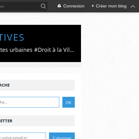
Connexion
+
Créer mon blog
TIVES
Luttes émancipatrices,recherche du forum politico/social pour des alternatives,luttes urbaines #Droit à la Ville", #Paris #GrandParis,enjeux de la métropolisation,accès aux Archives publiques par Pierre Mansat,auteur‼️Ma vie rouge. Meutre au Grand Paris‼️[PUG]Association Josette & Maurice #Audin>bénevole Secours Populaire>Comité Laghouat-France>#Mumia #INTA
RCHE
ETTER