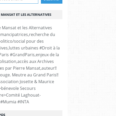
 MANSAT ET LES ALTERNATIVES
émancipatrices,recherche du
olitico/social pour des
ives,luttes urbaines #Droit à la
#Paris #GrandParis,enjeux de la
lisation,accès aux Archives
es par Pierre Mansat,auteur‼️
rouge. Meutre au Grand Paris‼️
sociation Josette & Maurice
>bénevole Secours
re>Comité Laghouat-
>#Mumia #INTA
POS