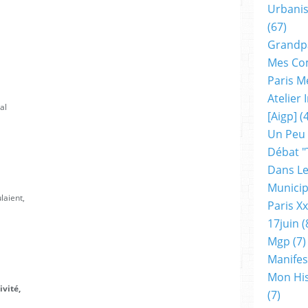
Urbanis
(67)
Grandp
Mes Co
Paris M
Atelier
al
[aigp]
(4
Un Peu
Débat "
Dans Le
Municip
laient,
Paris X
17juin
(
Mgp
(7)
Manifes
Mon His
ivité,
(7)