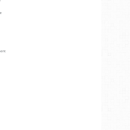
re
ment