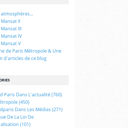
 atmosphères...
 Mansat II
 Mansat III
 Mansat IV
 Mansat V
gine de Paris Métropole & Une
n d'articles de ce blog
ORIES
d Paris Dans L'actualité
(760)
étropole
(450)
dparis Dans Les Médias
(271)
ue De La Loi De
alisation
(101)