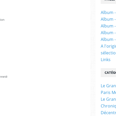
Album -
Album -
tion
Album -
Album -
Album -
A l'ori
sélectio
Links
CATÉG
enneté
Le Gran
Paris M
Le Gran
Chroniq
Décentr