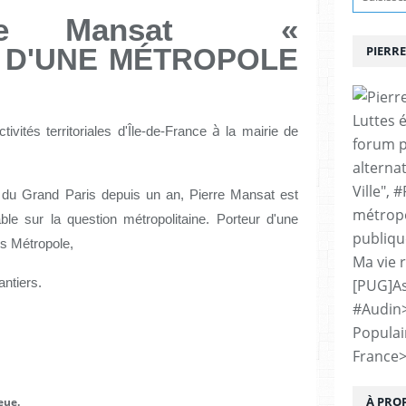
re Mansat
«
D'UNE MÉTROPOLE
PIERRE
Luttes 
à
ivités territoriales d'Île-de-France
la mairie de
forum p
alternat
Ville", 
nal du Grand Paris depuis un an, Pierre Mansat est
métropo
ble sur la question métropolitaine. Porteur d'une
publiqu
is Métropole,
Ma vie 
antiers.
[PUG]As
#Audin
Populai
France
À PRO
eue.