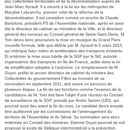
des collectivités territoriales et de la décentralisation auprès de
Jean-Marc Ayrault. Il a oeuvré à la loi sur les métropoles de
Marylise Lebranchu, premier volet de la réforme de la
décentralisation. Il est considéré comme un proche de Claude
Bartolone, président PS de l'Assemblée nationale, après en avoir
été le directeur de cabinet au ministère de la Ville, et le directeur
général des services au Conseil général de Seine-Saint-Denis. M.
Yvin devra donc poursuivre la mise en musique du Grand Paris
nouvelle formule, telle que définie par M. Ayrault le 6 mars 2013,
qui imbrique futur métro et amélioration des transports existants.
Et entériner la mise sous tutelle de la SGP par le Stif, autorité
organisatrice des transports en Ile-de-France, actée dans la loi
de simplification adoptée à l'automne. Le remplacement de M.
Guyot, préfet et ancien directeur de cabinet du ministre des
Collectivités du gouvernement Fillon au moment de sa
nomination en septembre 2011, doit suivre un parcours de
plusieurs étapes. La fin de ses fonctions comme l'examen de la
candidature de M. Yvin doit faire l'objet d'une réunion du Conseil
de surveillance de la SGP, présidé par André Santini (UDI), qui
pourrait avoir lieu avant la fin du mois. Le candidat devra ensuite
être auditionné par les commissions de l'aménagement du
territoire de l'Assemblée et du Sénat. Sa nomination sera alors
entérinée en Conseil des ministres. Etienne Guyot pourrait se voir
proposer le poste de Délégué interministériel à la prévention