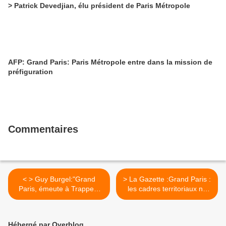
> Patrick Devedjian, élu président de Paris Métropole
AFP: Grand Paris: Paris Métropole entre dans la mission de
préfiguration
Commentaires
< > Guy Burgel:"Grand
> La Gazette :Grand Paris :
Paris, émeute à Trappes:
les cadres territoriaux ne
une seule question urbaine
veulent pas d’un « monstre
"
bureaucratique » >
Hébergé par Overblog