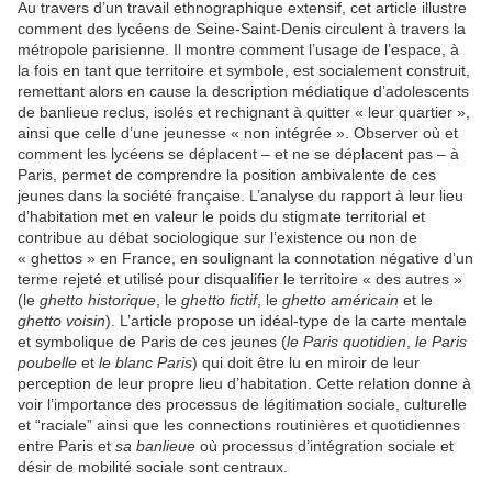
Au travers d’un travail ethnographique extensif, cet article illustre
comment des lycéens de Seine-Saint-Denis circulent à travers la
métropole parisienne. Il montre comment l’usage de l’espace, à
la fois en tant que territoire et symbole, est socialement construit,
remettant alors en cause la description médiatique d’adolescents
de banlieue reclus, isolés et rechignant à quitter « leur quartier »,
ainsi que celle d’une jeunesse « non intégrée ». Observer où et
comment les lycéens se déplacent – et ne se déplacent pas – à
Paris, permet de comprendre la position ambivalente de ces
jeunes dans la société française. L’analyse du rapport à leur lieu
d’habitation met en valeur le poids du stigmate territorial et
contribue au débat sociologique sur l’existence ou non de
« ghettos » en France, en soulignant la connotation négative d’un
terme rejeté et utilisé pour disqualifier le territoire « des autres »
(le
ghetto historique
, le
ghetto fictif
, le
ghetto américain
et le
ghetto voisin
). L’article propose un idéal-type de la carte mentale
et symbolique de Paris de ces jeunes (
le Paris quotidien
,
le Paris
poubelle
et
le blanc Paris
) qui doit être lu en miroir de leur
perception de leur propre lieu d’habitation. Cette relation donne à
voir l’importance des processus de légitimation sociale, culturelle
et “raciale” ainsi que les connections routinières et quotidiennes
entre Paris et
sa
banlieue
où processus d’intégration sociale et
désir de mobilité sociale sont centraux.