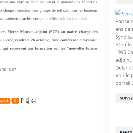
'urbanisme voté en 2006 maintient le plafond des 37 mètres.
la charge : création d'un groupe de réflexion sur les hauteurs
uze cabinets d'architectes pour réfléchir à des ébauches.
Parisien
ans dan
uer, Pierre Mansat, adjoint (PCF) au maire chargé des
Syndica
les, a créé, vendredi 26 octobre, "une conférence citoyenne"
PCF élu
, qui recevront une formation sur les "nouvelles formes
1995 Co
adjoint
Delanoë
du 30.10.07
Voir le 
portail
SUIVE
epost
0
PAGES