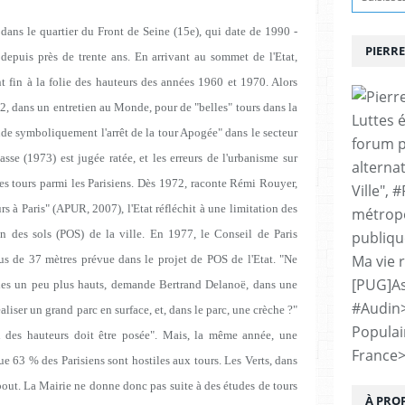
dans le quartier du Front de Seine (15e), qui date de 1990 -
PIERRE
l depuis près de trente ans. En arrivant au sommet de l'Etat,
t fin à la folie des hauteurs des années 1960 et 1970. Alors
 dans un entretien au Monde, pour de "belles" tours dans la
Luttes 
nde symboliquement l'arrêt de la tour Apogée" dans le secteur
forum p
asse (1973) est jugée ratée, et les erreurs de l'urbanisme sur
alternat
des tours parmi les Parisiens. Dès 1972, raconte Rémi Rouyer,
Ville", 
rs à Paris" (APUR, 2007), l'Etat réfléchit à une limitation des
métropo
n des sols (POS) de la ville. En 1977, le Conseil de Paris
publiqu
Ma vie 
ssus de 37 mètres prévue dans le projet de POS de l'Etat. "Ne
[PUG]As
les un peu plus hauts, demande Bertrand Delanoë, dans une
#Audin
aliser un grand parc en surface, et, dans le parc, une crèche ?"
Populai
 des hauteurs doit être posée". Mais, la même année, une
France
ue 63 % des Parisiens sont hostiles aux tours. Les Verts, dans
bout. La Mairie ne donne donc pas suite à des études de tours
À PRO