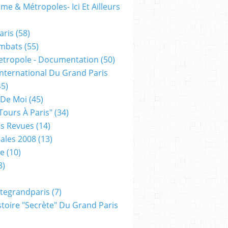
me & Métropoles- Ici Et Ailleurs
aris
(58)
mbats
(55)
etropole - Documentation
(50)
 International Du Grand Paris
5)
 De Moi
(45)
tours À Paris"
(34)
s Revues
(14)
ales 2008
(13)
xe
(10)
8)
tegrandparis
(7)
toire "secrète" Du Grand Paris