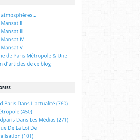
 atmosphères...
 Mansat II
 Mansat III
 Mansat IV
 Mansat V
gine de Paris Métropole & Une
n d'articles de ce blog
ORIES
d Paris Dans L'actualité
(760)
étropole
(450)
dparis Dans Les Médias
(271)
ue De La Loi De
alisation
(101)