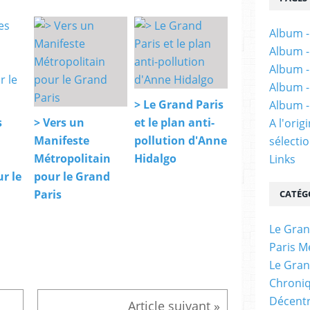
Album -
Album -
Album -
Album -
> Le Grand Paris
Album -
s
> Vers un
et le plan anti-
A l'ori
Manifeste
pollution d'Anne
sélectio
Métropolitain
Hidalgo
Links
r le
pour le Grand
Paris
CATÉG
Le Gran
Paris M
Le Gran
Chroniq
Décentr