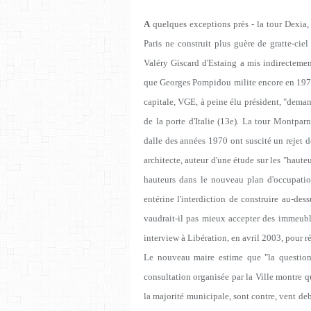
A
quelques exceptions près - la tour Dexia, 
Paris ne construit plus guère de gratte-cie
Valéry Giscard d'Estaing a mis indirectemen
que Georges Pompidou milite encore en 1972,
capitale, VGE, à peine élu président, "dema
de la porte d'Italie (13e). La tour Montparn
dalle des années 1970 ont suscité un rejet 
architecte, auteur d'une étude sur les "hauteu
hauteurs dans le nouveau plan d'occupatio
entérine l'interdiction de construire au-de
vaudrait-il pas mieux accepter des immeub
interview à Libération, en avril 2003, pour ré
Le nouveau maire estime que "la question
consultation organisée par la Ville montre q
la majorité municipale, sont contre, vent de