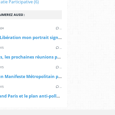
tie Participative
(6)
IMEREZ AUSSI :
024
…
> Dans Libération mon portrait signé Sibylle Vincendon: Pierre Mansat, le métropolitain
015
…
> A Paris, les prochaines réunions publiques sur le Grand Paris
015
…
> Vers un Manifeste Métropolitain pour le Grand Paris
015
…
> Le Grand Paris et le plan anti-pollution d'Anne Hidalgo