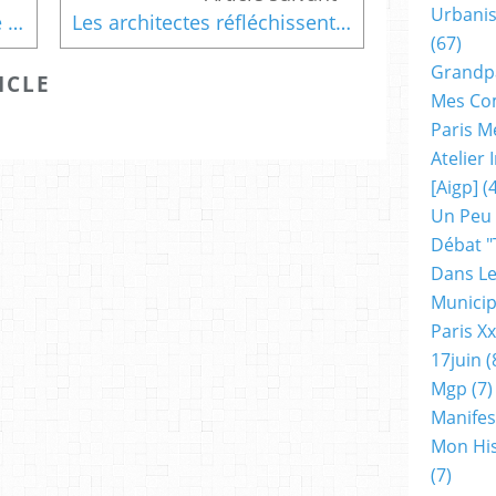
Urbanis
Gaël Brustier, animateur de vivremontreuil.net m' adressé ce texte
Les architectes réfléchissent aux futures tours pour Paris, un article du Figaro
(67)
Grandp
ICLE
Mes Co
Paris M
Atelier
[aigp]
(4
Un Peu
Débat "
Dans Le
Municip
Paris X
17juin
(
Mgp
(7)
Manifes
Mon His
(7)