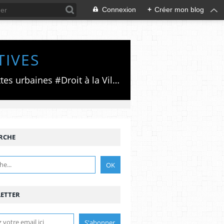
Connexion
+
Créer mon blog
TIVES
Luttes émancipatrices,recherche du forum politico/social pour des alternatives,luttes urbaines #Droit à la Ville", #Paris #GrandParis,enjeux de la métropolisation,accès aux Archives publiques par Pierre Mansat,auteur‼️Ma vie rouge. Meutre au Grand Paris‼️[PUG]Association Josette & Maurice #Audin>bénevole Secours Populaire>Comité Laghouat-France>#Mumia #INTA
RCHE
ETTER