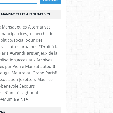
 MANSAT ET LES ALTERNATIVES
émancipatrices,recherche du
olitico/social pour des
ives,luttes urbaines #Droit à la
#Paris #GrandParis,enjeux de la
lisation,accès aux Archives
es par Pierre Mansat,auteur‼️
rouge. Meutre au Grand Paris‼️
sociation Josette & Maurice
>bénevole Secours
re>Comité Laghouat-
>#Mumia #INTA
POS