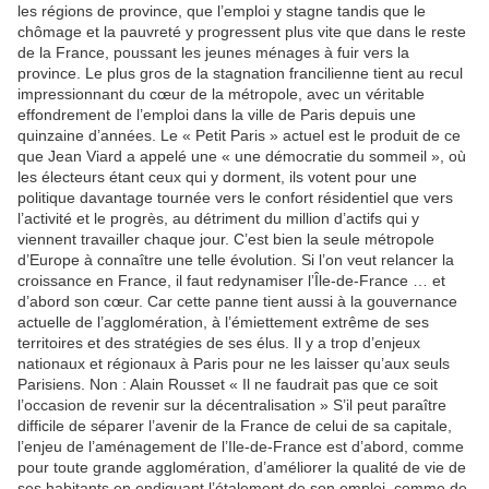
les régions de province, que l’emploi y stagne tandis que le
chômage et la pauvreté y progressent plus vite que dans le reste
de la France, poussant les jeunes ménages à fuir vers la
province. Le plus gros de la stagnation francilienne tient au recul
impressionnant du cœur de la métropole, avec un véritable
effondrement de l’emploi dans la ville de Paris depuis une
quinzaine d’années. Le « Petit Paris » actuel est le produit de ce
que Jean Viard a appelé une « une démocratie du sommeil », où
les électeurs étant ceux qui y dorment, ils votent pour une
politique davantage tournée vers le confort résidentiel que vers
l’activité et le progrès, au détriment du million d’actifs qui y
viennent travailler chaque jour. C’est bien la seule métropole
d’Europe à connaître une telle évolution. Si l’on veut relancer la
croissance en France, il faut redynamiser l’Île-de-France … et
d’abord son cœur. Car cette panne tient aussi à la gouvernance
actuelle de l’agglomération, à l’émiettement extrême de ses
territoires et des stratégies de ses élus. Il y a trop d’enjeux
nationaux et régionaux à Paris pour ne les laisser qu’aux seuls
Parisiens. Non : Alain Rousset « Il ne faudrait pas que ce soit
l’occasion de revenir sur la décentralisation » S’il peut paraître
difficile de séparer l’avenir de la France de celui de sa capitale,
l’enjeu de l’aménagement de l’Ile-de-France est d’abord, comme
pour toute grande agglomération, d’améliorer la qualité de vie de
ses habitants en endiguant l’étalement de son emploi, comme de