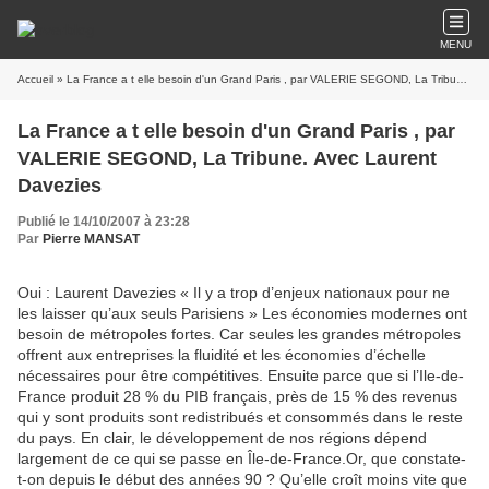
MENU
Accueil
» La France a t elle besoin d'un Grand Paris , par VALERIE SEGOND, La Tribune. Avec Laurent Davezies
La France a t elle besoin d'un Grand Paris , par
VALERIE SEGOND, La Tribune. Avec Laurent
Davezies
Publié le 14/10/2007 à 23:28
Par
Pierre MANSAT
Oui : Laurent Davezies « Il y a trop d’enjeux nationaux pour ne
les laisser qu’aux seuls Parisiens » Les économies modernes ont
besoin de métropoles fortes. Car seules les grandes métropoles
offrent aux entreprises la fluidité et les économies d’échelle
nécessaires pour être compétitives. Ensuite parce que si l’Ile-de-
France produit 28 % du PIB français, près de 15 % des revenus
qui y sont produits sont redistribués et consommés dans le reste
du pays. En clair, le développement de nos régions dépend
largement de ce qui se passe en Île-de-France.Or, que constate-
t-on depuis le début des années 90 ? Qu’elle croît moins vite que