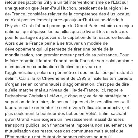
retour des jacobins S’il y a un tel interventionnisme de l’Etat sur
une question que Jean-Paul Huchon, président de la région Ile-
de-France, considère relever de la compétence des élus locaux,
ce n’est pas seulement parce qu’aujourd’hui tout se décide à
l’Elysée. C’est d’abord parce que le Grand Paris est bien un enjeu
national, qui dépasse les batailles que se livrent les élus locaux
pour le partage du pouvoir et la captation de la ressource fiscale.
Alors que la France peine à se trouver un modèle de
développement qui lui permette de tirer une partie de la
mondialisation, son premier moteur perd de sa puissance. Pour
le faire repartir, il faudra d’abord sortir Paris de son isolationnisme
et imposer ne coordination effective au niveau de
l’agglomération, selon un périmètre et des modalités qui restent à
définir. Car si la loi Chevènement de 1999 a incité les territoires à
s’organiser en communautés d’agglomération, c’est peu de dire
qu’elle marche mal au niveau de l’Ile-de-France. Ici, rappelle
l’urbanisme Christian Lefèvre, « chacun y va de sa stratégie sur
sa portion de territoire, de ses politiques et de ses alliances ». Il
faudra ensuite réorienter le centre vers l’efficacité productive, et
plus seulement le bonheur des bobos en Vélib’. Enfin, sachant
qu’un Grand Paris exigera un investissement massif dans les
transports publics, son financement imposera non seulement une
mutualisation des ressources des communes mais aussi que
l’Etat mette au pot. Autant de bonnes raisons pour qu’il