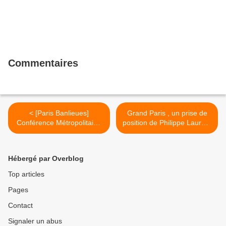
Commentaires
< [Paris Banlieues]
Grand Paris , un prise de
Conférence Métropolitaine
position de Philippe Laurent
6.07.2007, le document sur
, maire de Sceaux >
le logement
Hébergé par Overblog
Top articles
Pages
Contact
Signaler un abus