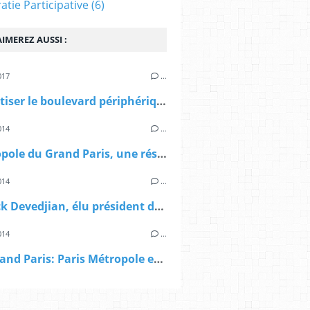
tie Participative
(6)
IMEREZ AUSSI :
017
…
"Débaptiser le boulevard périphérique de Paris" un entretien de P.Mansat avec F.Moiroux dans d'a
014
…
> Métropole du Grand Paris, une résolution de Paris Métropole: "vigilants à ce que le gouvernement respecte ses engagements" "
014
…
> Patrick Devedjian, élu président de Paris Métropole
014
…
AFP: Grand Paris: Paris Métropole entre dans la mission de préfiguration