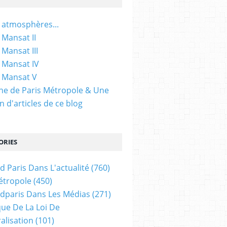
 atmosphères...
 Mansat II
 Mansat III
 Mansat IV
 Mansat V
gine de Paris Métropole & Une
n d'articles de ce blog
ORIES
d Paris Dans L'actualité
(760)
étropole
(450)
dparis Dans Les Médias
(271)
ue De La Loi De
alisation
(101)