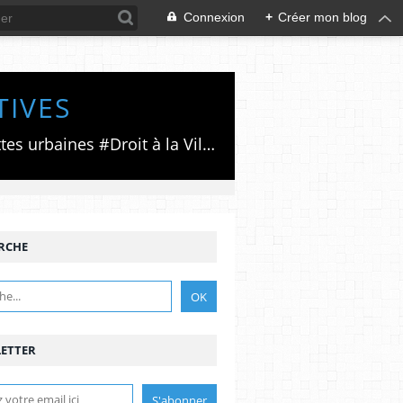
Connexion
+
Créer mon blog
TIVES
Luttes émancipatrices,recherche du forum politico/social pour des alternatives,luttes urbaines #Droit à la Ville", #Paris #GrandParis,enjeux de la métropolisation,accès aux Archives publiques par Pierre Mansat,auteur‼️Ma vie rouge. Meutre au Grand Paris‼️[PUG]Association Josette & Maurice #Audin>bénevole Secours Populaire>Comité Laghouat-France>#Mumia #INTA
RCHE
ETTER