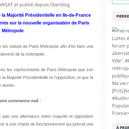
ANSAT et publié depuis Overblog
la Majorité Présidentielle en Ile-de-France
PIERRE
ts sur la nouvelle organisation de Paris
Métropole
Luttes 
forum p
 les statuts de Paris Métropole afin d’en faire une
alternat
 devenir de la métropole.
Ville", 
métropo
 avec les représentants de Paris Métropole que son
publiqu
 la Majorité Présidentielle et l’opposition, et que la
Ma vie 
e année.
[PUG]As
#Audin
ment commence mal :
Populai
France
t pas une alternance entre majorité et opposition
nt à une charte de fonctionnement qui prévoit une
À PRO