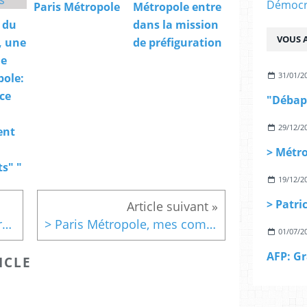
Démocra
Paris Métropole
Métropole entre
 du
dans la mission
VOUS A
, une
de préfiguration
de
31/01/2
pole:
 ce
29/12/2
ent
s" "
19/12/2
> L’Eco-mobilité en Ile-de-France passera par un bouquet d’offres
> Paris Métropole, mes commentaires sur la déclaration de l'UMP
01/07/2
ICLE