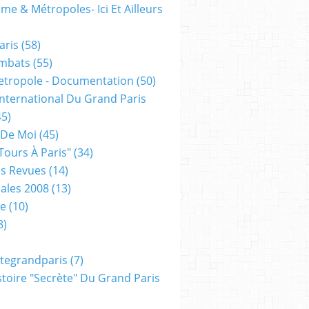
me & Métropoles- Ici Et Ailleurs
aris
(58)
mbats
(55)
etropole - Documentation
(50)
 International Du Grand Paris
5)
 De Moi
(45)
tours À Paris"
(34)
s Revues
(14)
ales 2008
(13)
xe
(10)
8)
tegrandparis
(7)
toire "secrète" Du Grand Paris