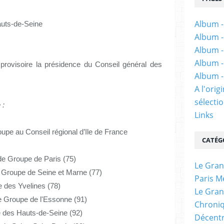
Album -
auts-de-Seine
Album -
Album -
Album -
 provisoire la présidence du Conseil général des
Album -
A l'ori
sélectio
 :
Links
oupe au Conseil régional d’Ile de France
CATÉG
 de Groupe de Paris (75)
Le Gran
e Groupe de Seine et Marne (77)
Paris M
e des Yvelines (78)
Le Gran
de Groupe de l'Essonne (91)
Chroniq
e des Hauts-de-Seine (92)
Décentr