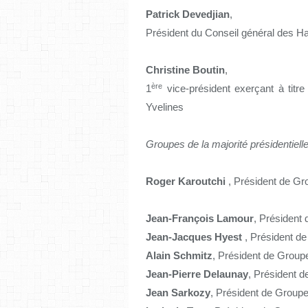
Patrick Devedjian
,
Président du Conseil général des H
Christine Boutin
,
ère
1
vice-président exerçant à titre
Yvelines
Groupes de la majorité présidentielle
Roger
Karoutchi
, Président de Gr
Jean-François Lamour
, Président
Jean-Jacques
Hyest
, Président d
Alain
Schmitz
, Président de Group
Jean-Pierre Delaunay
, Président 
Jean Sarkozy
, Président de Group