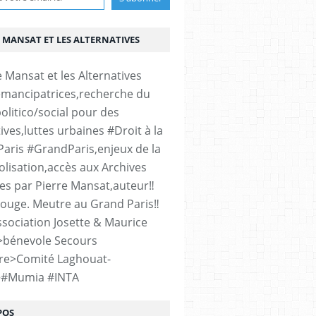
 MANSAT ET LES ALTERNATIVES
émancipatrices,recherche du
olitico/social pour des
ives,luttes urbaines #Droit à la
#Paris #GrandParis,enjeux de la
lisation,accès aux Archives
es par Pierre Mansat,auteur‼️
rouge. Meutre au Grand Paris‼️
sociation Josette & Maurice
>bénevole Secours
re>Comité Laghouat-
>#Mumia #INTA
POS