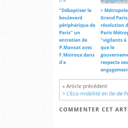
"Débaptiser le
> Métropole
boulevard
Grand Paris
périphérique de
résolution 
Paris" un
Paris Métro
entretien de
"vigilants à
P.Mansat avec
que le
F.Moiroux dans
gouvernem
d'a
respecte ses
engagement
COMMENTER CET ART