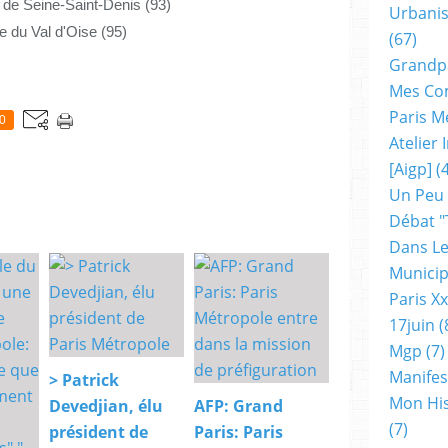
 de Seine-Saint-Denis (93)
Urbanis
e du Val d'Oise (95)
(67)
Grandp
Mes Co
Paris M
0
Atelier
[aigp]
(4
Un Peu
Débat "
Dans Le
Municip
Paris X
17juin
(
Mgp
(7)
Manifes
> Patrick
Mon His
Devedjian, élu
AFP: Grand
(7)
président de
Paris: Paris