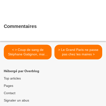
Commentaires
< > Coup de sang de
> Le Grand Paris ne passe
Stéphane Gatignon, maire
pas chez les maires >
de Sevran
Hébergé par Overblog
Top articles
Pages
Contact
Signaler un abus