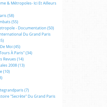
me & Métropoles- Ici Et Ailleurs
aris
(58)
mbats
(55)
etropole - Documentation
(50)
 International Du Grand Paris
5)
 De Moi
(45)
tours À Paris"
(34)
s Revues
(14)
ales 2008
(13)
xe
(10)
8)
tegrandparis
(7)
toire "secrète" Du Grand Paris