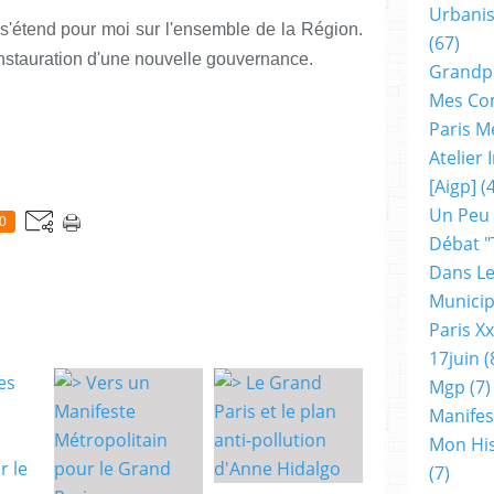
Urbanis
 s'étend pour moi sur l'ensemble de la Région.
(67)
instauration d'une nouvelle gouvernance.
Grandp
Mes Co
Paris M
Atelier
[aigp]
(4
Un Peu
0
Débat "
Dans Le
Municip
Paris X
17juin
(
Mgp
(7)
Manifes
Mon His
(7)