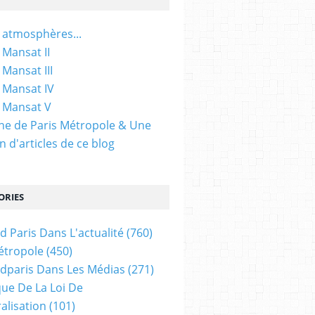
 atmosphères...
 Mansat II
 Mansat III
 Mansat IV
 Mansat V
gine de Paris Métropole & Une
n d'articles de ce blog
ORIES
d Paris Dans L'actualité
(760)
étropole
(450)
dparis Dans Les Médias
(271)
ue De La Loi De
alisation
(101)