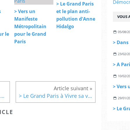
Démocra
> Le Grand Paris
s
> Vers un
et le plan anti-
VOUS A
Manifeste
pollution d'Anne
Métropolitain
Hidalgo
05/08/2
r le
pour le Grand
Paris
23/02/2
10/02/2
> Le Grand PARI(S) à la Cité de l'Architecture
> Le Grand Paris à Vivre sa ville, France Culture le 19 avril
29/01/2
ICLE