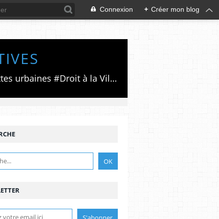
Connexion
+
Créer mon blog
TIVES
Luttes émancipatrices,recherche du forum politico/social pour des alternatives,luttes urbaines #Droit à la Ville", #Paris #GrandParis,enjeux de la métropolisation,accès aux Archives publiques par Pierre Mansat,auteur‼️Ma vie rouge. Meutre au Grand Paris‼️[PUG]Association Josette & Maurice #Audin>bénevole Secours Populaire>Comité Laghouat-France>#Mumia #INTA
RCHE
ETTER