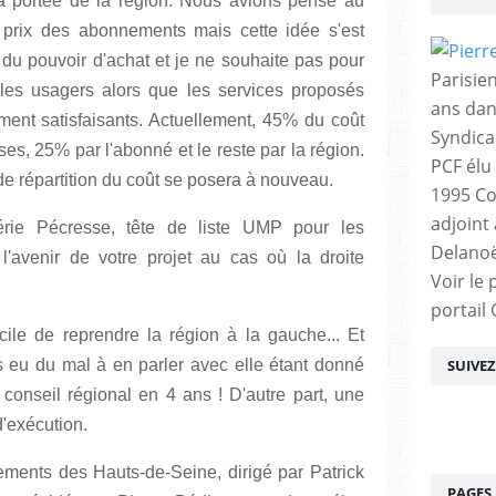
a portée de la région. Nous avions pensé au
 prix des abonnements mais cette idée s'est
 du pouvoir d'achat et je ne souhaite pas pour
Parisien
 les usagers alors que les services proposés
ans dan
ment satisfaisants. Actuellement, 45% du coût
Syndica
ses, 25% par l'abonné et le reste par la région.
PCF élu
 de répartition du coût se posera à nouveau.
1995 Co
adjoint
rie Pécresse, tête de liste UMP pour les
Delanoë
'avenir de votre projet au cas où la droite
Voir le 
portail
icile de reprendre la région à la gauche... Et
is eu du mal à en parler avec elle étant donné
SUIVE
 conseil régional en 4 ans ! D'autre part, une
d'exécution.
tements des Hauts-de-Seine, dirigé par Patrick
PAGES