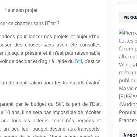
----
* sur son projet.
PIERRE
er ce chantier sans l'Etat ?
endons pour lancer nos projets et aujourd'hui
Luttes 
poser des choses sans avoir été consultés
forum p
ient jusqu'à présent et il n'est pas raisonnable
alternat
voir de décider et d'agir à l'aide du
Stif
, c'est ce
Ville", 
métropo
publiqu
lan de mobilisation pour les transports évalué
Ma vie 
[PUG]As
#Audin
aranti par le budget du Stif, la part de l'Etat
Populai
Sur 10 ans, il ne sera pas impossible de récolter
France
 an. Tous les acteurs concernés, régions et
 un peu leur budget destiné aux transports.
À PRO