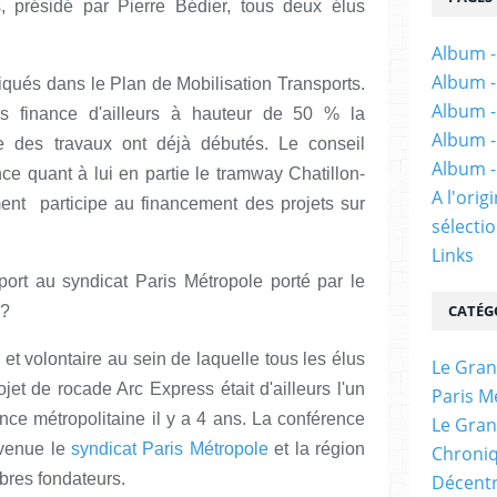
, présidé par Pierre Bédier, tous deux élus
Album -
Album -
qués dans le Plan de Mobilisation Transports.
Album -
s finance d'ailleurs à hauteur de 50 % la
Album -
le des travaux ont déjà débutés. Le conseil
Album -
ce quant à lui en partie le tramway Chatillon-
A l'ori
ent participe au financement des projets sur
sélectio
Links
pport au syndicat Paris Métropole porté par le
CATÉG
 ?
 et volontaire au sein de laquelle tous les élus
Le Gran
jet de rocade Arc Express était d'ailleurs l'un
Paris M
nce métropolitaine il y a 4 ans. La conférence
Le Gran
evenue le
syndicat Paris Métropole
et la région
Chroniq
bres fondateurs.
Décentr