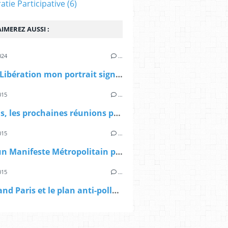
tie Participative
(6)
IMEREZ AUSSI :
024
…
> Dans Libération mon portrait signé Sibylle Vincendon: Pierre Mansat, le métropolitain
015
…
> A Paris, les prochaines réunions publiques sur le Grand Paris
015
…
> Vers un Manifeste Métropolitain pour le Grand Paris
015
…
> Le Grand Paris et le plan anti-pollution d'Anne Hidalgo