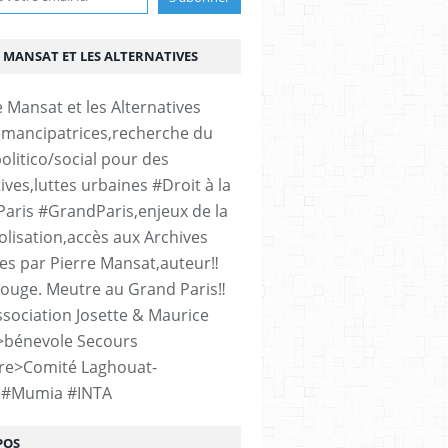
 MANSAT ET LES ALTERNATIVES
émancipatrices,recherche du
olitico/social pour des
ives,luttes urbaines #Droit à la
#Paris #GrandParis,enjeux de la
lisation,accès aux Archives
es par Pierre Mansat,auteur‼️
rouge. Meutre au Grand Paris‼️
sociation Josette & Maurice
>bénevole Secours
re>Comité Laghouat-
>#Mumia #INTA
POS