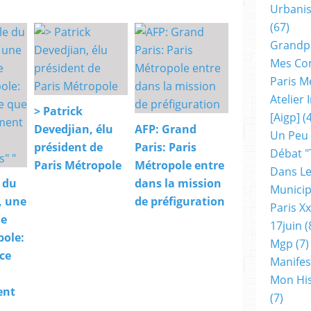
Urbanis
(67)
Grandp
Mes Co
Paris M
Atelier
> Patrick
[aigp]
(4
Devedjian, élu
AFP: Grand
Un Peu
président de
Paris: Paris
Débat "
Paris Métropole
Métropole entre
Dans Le
 du
dans la mission
Municip
, une
de préfiguration
Paris X
de
17juin
(
pole:
Mgp
(7)
 ce
Manifes
Mon His
ent
(7)