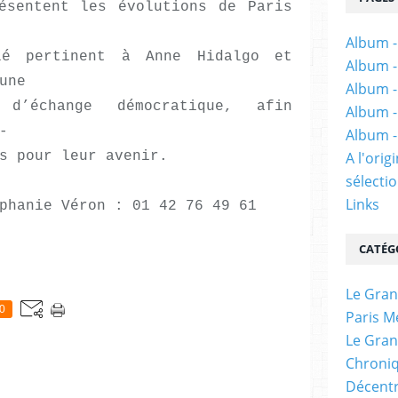
ésentent les évolutions de Paris
Album -
lé pertinent à Anne Hidalgo et
Album -
une
Album -
 d’échange démocratique, afin
Album -
-
Album -
s pour leur avenir.
A l'ori
sélectio
Links
phanie Véron : 01 42 76 49 61
CATÉG
Le Gran
0
Paris M
Le Gran
Chroniq
Décentr