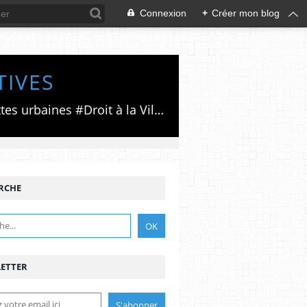
Connexion
+
Créer mon blog
TIVES
Luttes émancipatrices,recherche du forum politico/social pour des alternatives,luttes urbaines #Droit à la Ville", #Paris #GrandParis,enjeux de la métropolisation,accès aux Archives publiques par Pierre Mansat,auteur‼️Ma vie rouge. Meutre au Grand Paris‼️[PUG]Association Josette & Maurice #Audin>bénevole Secours Populaire>Comité Laghouat-France>#Mumia #INTA
RCHE
ETTER