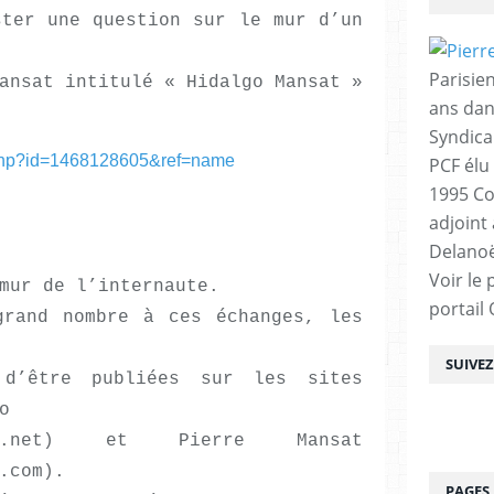
ster une question sur le mur d’un
Parisien
ansat intitulé « Hidalgo Mansat »
ans dan
Syndica
e.php?id=1468128605&ref=name
PCF élu
1995 Co
adjoint
Delanoë
Voir le 
mur de l’internaute.
portail
grand nombre à ces échanges, les
SUIVE
 d’être publiées sur les sites
o
dalgo.net) et Pierre Mansat
.com).
PAGES