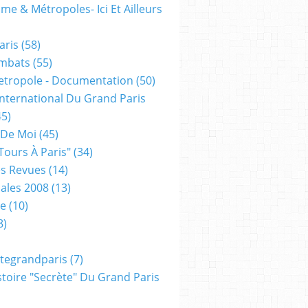
me & Métropoles- Ici Et Ailleurs
aris
(58)
mbats
(55)
etropole - Documentation
(50)
 International Du Grand Paris
5)
 De Moi
(45)
tours À Paris"
(34)
s Revues
(14)
ales 2008
(13)
xe
(10)
8)
tegrandparis
(7)
toire "secrète" Du Grand Paris