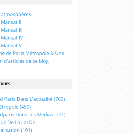
 atmosphères...
 Mansat II
 Mansat III
 Mansat IV
 Mansat V
gine de Paris Métropole & Une
n d'articles de ce blog
ORIES
d Paris Dans L'actualité
(760)
étropole
(450)
dparis Dans Les Médias
(271)
ue De La Loi De
alisation
(101)