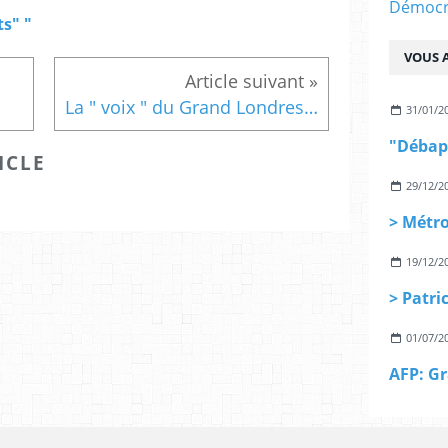
Démocra
s" "
VOUS A
La " voix " du Grand Londres par Christian Lefevre, Professeur
31/01/2
ICLE
29/12/2
19/12/2
01/07/2