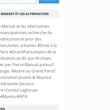
 MANSAT ET LES ALTERNATIVES
émancipatrices,recherche du
olitico/social pour des
ives,luttes urbaines #Droit à la
#Paris #GrandParis,enjeux de la
lisation,accès aux Archives
es par Pierre Mansat,auteur‼️
rouge. Meutre au Grand Paris‼️
sociation Josette & Maurice
>bénevole Secours
re>Comité Laghouat-
>#Mumia #INTA
POS