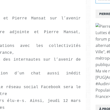
PIERRE
o et Pierre Mansat sur l’avenir
re adjointe et Pierre Mansat,
Luttes 
forum p
alternat
ations avec les collectivités
Ville", 
rance,
métropo
s des internautes sur l’avenir de
publiqu
Ma vie 
asion d’un chat aussi inédit
[PUG]As
#Audin
le réseau social Facebook sera le
Populai
tre
France
rs élu-e-s. Ainsi, jeudi 12 mars
es
À PRO