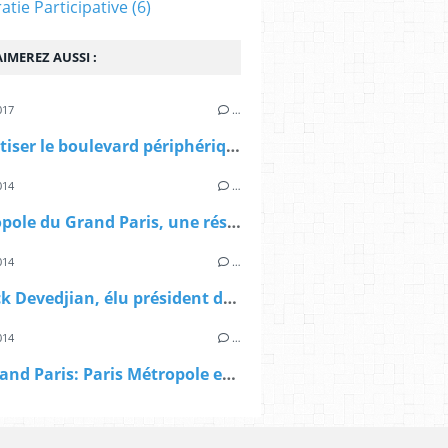
tie Participative
(6)
IMEREZ AUSSI :
017
…
"Débaptiser le boulevard périphérique de Paris" un entretien de P.Mansat avec F.Moiroux dans d'a
014
…
> Métropole du Grand Paris, une résolution de Paris Métropole: "vigilants à ce que le gouvernement respecte ses engagements" "
014
…
> Patrick Devedjian, élu président de Paris Métropole
014
…
AFP: Grand Paris: Paris Métropole entre dans la mission de préfiguration