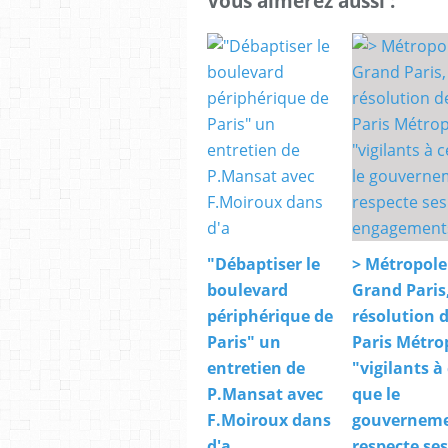
Vous aimerez aussi :
"Débaptiser le
> Métropole
boulevard
Grand Paris
périphérique de
résolution 
Paris" un
Paris Métro
entretien de
"vigilants à
P.Mansat avec
que le
F.Moiroux dans
gouvernem
d'a
respecte ses