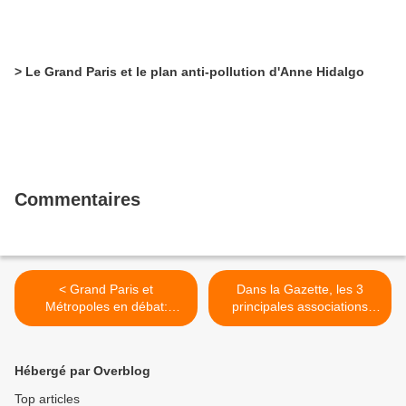
> Le Grand Paris et le plan anti-pollution d'Anne Hidalgo
Commentaires
< Grand Paris et
Dans la Gazette, les 3
Métropoles en débat:
principales associations
vidéos de Pierre Mansat à
d'élus refusent un grand
la Maison de l'architecture
soir des territoires >
Hébergé par Overblog
Top articles