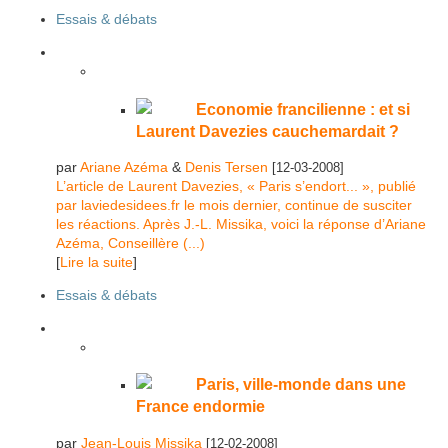
Essais & débats
Economie francilienne : et si
Laurent Davezies cauchemardait ?
par
Ariane Azéma
&
Denis Tersen
[12-03-2008]
L’article de Laurent Davezies, « Paris s’endort... », publié
par laviedesidees.fr le mois dernier, continue de susciter
les réactions. Après J.-L. Missika, voici la réponse d’Ariane
Azéma, Conseillère (...)
[
Lire la suite
]
Essais & débats
Paris, ville-monde dans une
France endormie
par
Jean-Louis Missika
[12-02-2008]