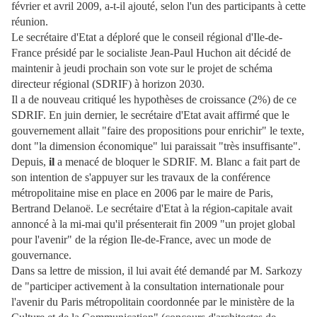
février et avril 2009, a-t-il ajouté, selon l'un des
participants à cette
réunion.
Le secrétaire d'Etat a déploré que le conseil régional d'Ile-de-
France présidé par le
socialiste Jean-Paul Huchon ait décidé de
maintenir à jeudi prochain son vote sur le
projet de schéma
directeur régional (SDRIF) à horizon 2030.
Il a de nouveau critiqué les hypothèses de croissance (2%) de ce
SDRIF.
En juin dernier, le secrétaire d'Etat avait affirmé que le
gouvernement allait "faire
des propositions pour enrichir" le texte,
dont "la dimension économique" lui paraissait
"très insuffisante".
Depuis,
il
a menacé de bloquer le SDRIF.
M. Blanc a fait part de
son intention de s'appuyer sur les travaux de la conférence
métropolitaine mise en place en 2006 par le maire de Paris,
Bertrand Delanoë.
Le secrétaire d'Etat à la région-capitale avait
annoncé à la mi-mai qu'il
présenterait fin 2009 "un projet global
pour l'avenir" de la région Ile-de-France, avec
un mode de
gouvernance.
Dans sa lettre de mission, il lui avait été demandé par M. Sarkozy
de "participer
activement à la consultation internationale pour
l'avenir du Paris métropolitain
coordonnée par le ministère de la