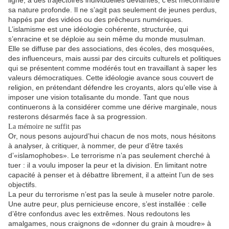
ligne, à des trajectoires individuelles déviantes, c’est méconnaître
sa nature profonde. Il ne s’agit pas seulement de jeunes perdus,
happés par des vidéos ou des prêcheurs numériques.
L’islamisme est une idéologie cohérente, structurée, qui
s’enracine et se déploie au sein même du monde musulman.
Elle se diffuse par des associations, des écoles, des mosquées,
des influenceurs, mais aussi par des circuits culturels et politiques
qui se présentent comme modérés tout en travaillant à saper les
valeurs démocratiques. Cette idéologie avance sous couvert de
religion, en prétendant défendre les croyants, alors qu’elle vise à
imposer une vision totalisante du monde. Tant que nous
continuerons à la considérer comme une dérive marginale, nous
resterons désarmés face à sa progression.
La mémoire ne suffit pas
Or, nous pesons aujourd’hui chacun de nos mots, nous hésitons
à analyser, à critiquer, à nommer, de peur d’être taxés
d’«islamophobes». Le terrorisme n’a pas seulement cherché à
tuer : il a voulu imposer la peur et la division. En limitant notre
capacité à penser et à débattre librement, il a atteint l’un de ses
objectifs.
La peur du terrorisme n’est pas la seule à museler notre parole.
Une autre peur, plus pernicieuse encore, s’est installée : celle
d’être confondus avec les extrêmes. Nous redoutons les
amalgames, nous craignons de «donner du grain à moudre» à