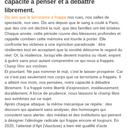
capacité à penser et à débattre
librement.
Dix ans que le terrorisme a frappé
nos rues, nos salles de
spectacle, nos vies. Dix ans depuis que le sang a coulé à Paris,
que des cris ont déchiré la nuit, que des familles ont été brisées.
Chaque année, cette période rouvre des blessures profondes et
rappelle combien cette mémoire est lourde à porter. Elle
confronte les victimes à une injonction paradoxale : être
résilientes tout en acceptant que la société détourne le regard du
réel. Or, la résilience, lorsqu’elle devient mantra ou rituel, enjoint
à guérir sans pour autant comprendre ce qui nous a frappés.
Champ libre aux extrêmes
Et pourtant. Ne pas nommer le mal, c’est le laisser prospérer. Car
ce n’est pas seulement nos corps que ce terrorisme a frappés. Il
a atteint nos mots, nos pensées, notre capacité à débattre
librement. Il a frappé notre liberté d’expression, insidieusement,
durablement. A force de prudence, nous laissons le champ libre
aux extrêmes sur ce sujet.
Après chaque attaque, la même mécanique se répète : des
discours qui apaisent sans analyser, des hommages qui
consolent sans alerter, des médias et des institutions qui peinent
à désigner l’idéologie radicale qui frappe encore et toujours. En
2025, l’attentat d’Apt (Vaucluse) a bien été qualifié d’acte