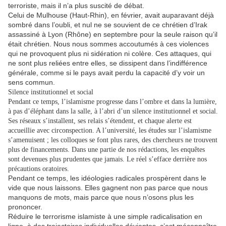
terroriste, mais il n’a plus suscité de débat.
Celui de Mulhouse (Haut-Rhin), en février, avait auparavant déjà
sombré dans l’oubli, et nul ne se souvient de ce chrétien d’Irak
assassiné à Lyon (Rhône) en septembre pour la seule raison qu’il
était chrétien. Nous nous sommes accoutumés à ces violences
qui ne provoquent plus ni sidération ni colère. Ces attaques, qui
ne sont plus reliées entre elles, se dissipent dans l’indifférence
générale, comme si le pays avait perdu la capacité d’y voir un
sens commun.
Silence institutionnel et social
Pendant ce temps, l’islamisme progresse dans l’ombre et dans la lumière,
à pas d’éléphant dans la salle, à l’abri d’un silence institutionnel et social.
Ses réseaux s’installent, ses relais s’étendent, et chaque alerte est
accueillie avec circonspection. A l’université, les études sur l’islamisme
s’amenuisent ; les colloques se font plus rares, des chercheurs ne trouvent
plus de financements. Dans une partie de nos rédactions, les enquêtes
sont devenues plus prudentes que jamais. Le réel s’efface derrière nos
précautions oratoires.
Pendant ce temps, les idéologies radicales prospèrent dans le
vide que nous laissons. Elles gagnent non pas parce que nous
manquons de mots, mais parce que nous n’osons plus les
prononcer.
Réduire le terrorisme islamiste à une simple radicalisation en