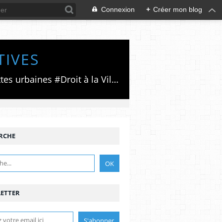
Connexion
+
Créer mon blog
TIVES
Luttes émancipatrices,recherche du forum politico/social pour des alternatives,luttes urbaines #Droit à la Ville", #Paris #GrandParis,enjeux de la métropolisation,accès aux Archives publiques par Pierre Mansat,auteur‼️Ma vie rouge. Meutre au Grand Paris‼️[PUG]Association Josette & Maurice #Audin>bénevole Secours Populaire>Comité Laghouat-France>#Mumia #INTA
RCHE
ETTER