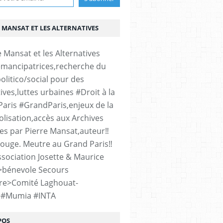
 MANSAT ET LES ALTERNATIVES
émancipatrices,recherche du
olitico/social pour des
ives,luttes urbaines #Droit à la
#Paris #GrandParis,enjeux de la
lisation,accès aux Archives
es par Pierre Mansat,auteur‼️
rouge. Meutre au Grand Paris‼️
sociation Josette & Maurice
>bénevole Secours
re>Comité Laghouat-
>#Mumia #INTA
POS