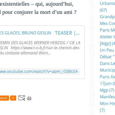
xistentielles – qui, aujourd’hui,
Urbanis
(67)
d pour conjurer la mort d’un ami ?
Grandp
Mes Co
Paris M
TEASER | SUR LE CHEMIN DES GLACES, BRUNO GESLIN
Atelier
CHEMIN DES GLACES WERNER HERZOG / CIE LA
[aigp]
(4
https://www.t-n-b.fr/sur-le-chemin-des-
Un Peu
 du cinéaste allemand Wern...
Débat "
Dans Le
Municip
/www.youtube.com/watch?v=apm_rDJBsSA
Paris X
17juin
(
Mgp
(7)
Manifes
epost
0
Mon His
(7)