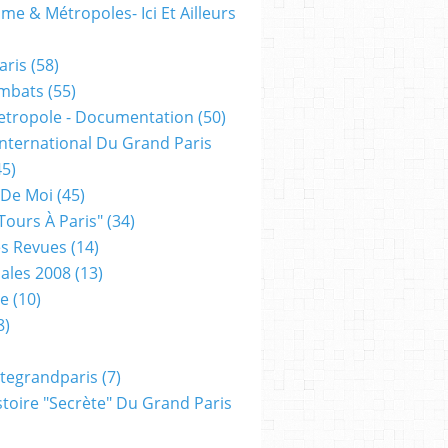
me & Métropoles- Ici Et Ailleurs
aris
(58)
mbats
(55)
etropole - Documentation
(50)
 International Du Grand Paris
5)
 De Moi
(45)
tours À Paris"
(34)
s Revues
(14)
ales 2008
(13)
xe
(10)
8)
tegrandparis
(7)
toire "secrète" Du Grand Paris