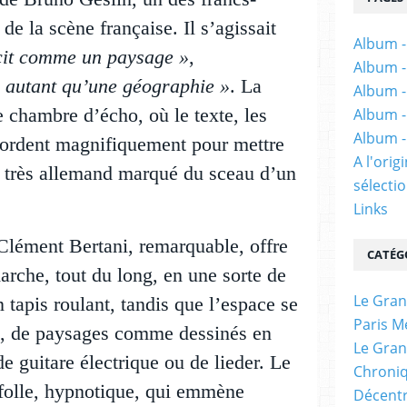
 de la scène française. Il s’agissait
Album -
écit comme un paysage »
,
Album -
e autant qu’une géographie »
. La
Album -
 chambre d’écho, où le texte, les
Album -
Album -
cordent magnifiquement pour mettre
A l'ori
e très allemand marqué du sceau d’un
sélectio
Links
, Clément Bertani, remarquable, offre
CATÉG
marche, tout du long, en une sorte de
Le Gran
 tapis roulant, tandis que l’espace se
Paris M
s, de paysages comme dessinés en
Le Gran
de guitare électrique ou de lieder. Le
Chroniq
 folle, hypnotique, qui emmène
Décentr