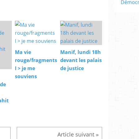
Démocra
Ma vie
Manif, lundi 18h
rouge/fragments
devant les palais
I > je me
de justice
souviens
 de
ahit