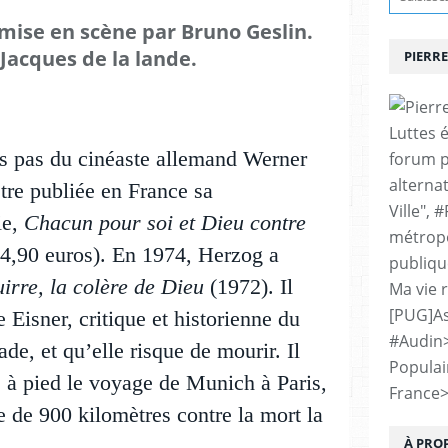
mise en scène par Bruno Geslin.
Jacques de la lande.
PIERRE
Luttes 
es pas du cinéaste allemand Werner
forum p
alternat
tre publiée en France sa
Ville", 
e,
Chacun pour soi et Dieu contre
métropo
24,90 euros). En 1974, Herzog a
publiqu
irre, la colère de Dieu
(1972). Il
Ma vie 
[PUG]As
Eisner, critique et historienne du
#Audin
e, et qu’elle risque de mourir. Il
Populai
e à pied le voyage de Munich à Paris,
France
e de 900 kilomètres contre la mort la
À PRO