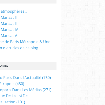
 atmosphères...
 Mansat II
 Mansat III
 Mansat IV
 Mansat V
gine de Paris Métropole & Une
n d'articles de ce blog
ORIES
d Paris Dans L'actualité
(760)
étropole
(450)
dparis Dans Les Médias
(271)
ue De La Loi De
alisation
(101)