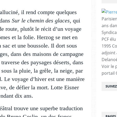
alluciné
, il rend compte quelques
Parisien
 dans
Sur le chemin des glaces
, qui
ans dan
de route, plutôt le récit d’un voyage
Syndica
ômes et la folie.
Herzog se met en
PCF élu
 sac et une boussole. Il dort sous
1995 Co
adjoint
nges, dans des maisons de campagne
Delanoë
Il traverse des paysages déserts, dans
Voir le 
 sous la pluie, la grêle, la neige, par
portail
ial. Le voyage d’hiver est une manière
SUIVE
uve, de défier la mort. Lotte Eisner
endant dix ans.
éâtral trouve une superbe traduction
 de Bruno Geslin, un des francs-
PAGES