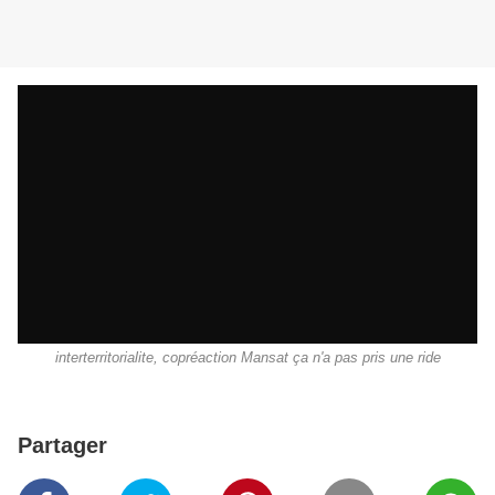
interterritorialite, copréaction Mansat ça n'a pas pris une ride
Partager