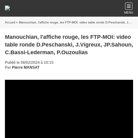
MENU
Accueil
» Manouchian, l'affiche rouge, les FTP-MOI: video table ronde D.Peschanski, J.Vigreux, JP.Sahoun, C.Bassi-Lederman, P.Ouzoulias
Manouchian, l'affiche rouge, les FTP-MOI: video
table ronde D.Peschanski, J.Vigreux, JP.Sahoun,
C.Bassi-Lederman, P.Ouzoulias
Publié le 08/02/2024 à 10:15
Par
Pierre MANSAT