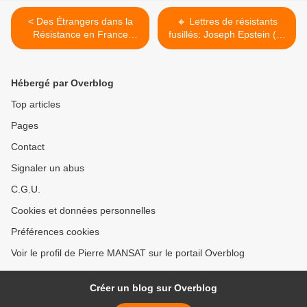
< Des Étrangers dans la
🔸️ Lettres de résistants
Résistance en France
fusillés: Joseph Epstein (II)
Mémorial de la Shoah
chef FTP région parisienne
>
Hébergé par Overblog
Top articles
Pages
Contact
Signaler un abus
C.G.U.
Cookies et données personnelles
Préférences cookies
Voir le profil de Pierre MANSAT sur le portail Overblog
Créer un blog sur Overblog