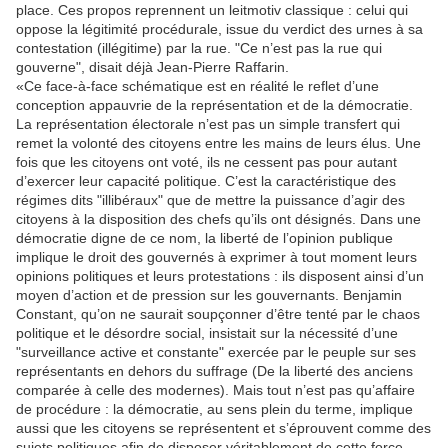
place. Ces propos reprennent un leitmotiv classique : celui qui
oppose la légitimité procédurale, issue du verdict des urnes à sa
contestation (illégitime) par la rue. "Ce n’est pas la rue qui
gouverne", disait déjà Jean-Pierre Raffarin.
«Ce face-à-face schématique est en réalité le reflet d’une
conception appauvrie de la représentation et de la démocratie.
La représentation électorale n’est pas un simple transfert qui
remet la volonté des citoyens entre les mains de leurs élus. Une
fois que les citoyens ont voté, ils ne cessent pas pour autant
d’exercer leur capacité politique. C’est la caractéristique des
régimes dits "illibéraux" que de mettre la puissance d’agir des
citoyens à la disposition des chefs qu’ils ont désignés. Dans une
démocratie digne de ce nom, la liberté de l’opinion publique
implique le droit des gouvernés à exprimer à tout moment leurs
opinions politiques et leurs protestations : ils disposent ainsi d’un
moyen d’action et de pression sur les gouvernants. Benjamin
Constant, qu’on ne saurait soupçonner d’être tenté par le chaos
politique et le désordre social, insistait sur la nécessité d’une
"surveillance active et constante" exercée par le peuple sur ses
représentants en dehors du suffrage (De la liberté des anciens
comparée à celle des modernes). Mais tout n’est pas qu’affaire
de procédure : la démocratie, au sens plein du terme, implique
aussi que les citoyens se représentent et s’éprouvent comme des
sujets politiques afin de disposer véritablement de cette force