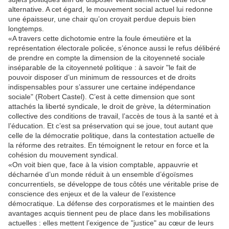
alternative. A cet égard, le mouvement social actuel lui redonne
une épaisseur, une chair qu’on croyait perdue depuis bien
longtemps.
«A travers cette dichotomie entre la foule émeutière et la
représentation électorale policée, s’énonce aussi le refus délibéré
de prendre en compte la dimension de la citoyenneté sociale
inséparable de la citoyenneté politique : à savoir "le fait de
pouvoir disposer d’un minimum de ressources et de droits
indispensables pour s’assurer une certaine indépendance
sociale" (Robert Castel). C’est à cette dimension que sont
attachés la liberté syndicale, le droit de grève, la détermination
collective des conditions de travail, l’accès de tous à la santé et à
l’éducation. Et c’est sa préservation qui se joue, tout autant que
celle de la démocratie politique, dans la contestation actuelle de
la réforme des retraites. En témoignent le retour en force et la
cohésion du mouvement syndical.
«On voit bien que, face à la vision comptable, appauvrie et
décharnée d’un monde réduit à un ensemble d’égoïsmes
concurrentiels, se développe de tous côtés une véritable prise de
conscience des enjeux et de la valeur de l’existence
démocratique. La défense des corporatismes et le maintien des
avantages acquis tiennent peu de place dans les mobilisations
actuelles : elles mettent l’exigence de "justice" au cœur de leurs