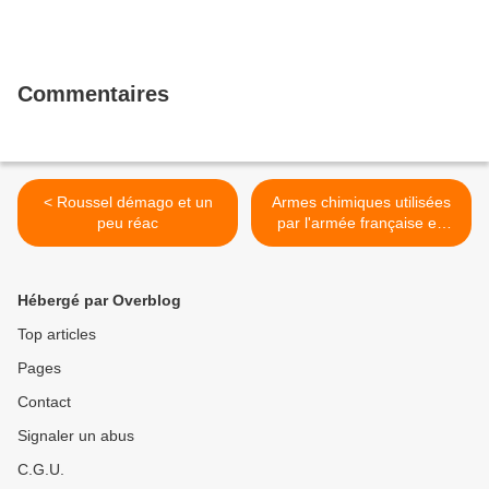
Commentaires
< Roussel démago et un
Armes chimiques utilisées
peu réac
par l'armée française en
Algérie et ouverture des
archives >
Hébergé par Overblog
Top articles
Pages
Contact
Signaler un abus
C.G.U.