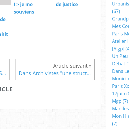
Urbanis
I > je me
de justice
(67)
souviens
Grandp
 de
Mes Co
Paris M
ahit
Atelier
[aigp]
(4
Un Peu
Débat "
Dans Le
Coup de sang à propos du SCOT du Petit Grand Paris
Dans Archivistes "une structure permanente pour défendre l'accès aux archives"
Municip
Paris X
ICLE
17juin
(
Mgp
(7)
Manifes
Mon His
(7)