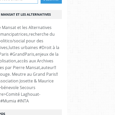
 MANSAT ET LES ALTERNATIVES
émancipatrices,recherche du
olitico/social pour des
ives,luttes urbaines #Droit à la
#Paris #GrandParis,enjeux de la
lisation,accès aux Archives
es par Pierre Mansat,auteur‼️
rouge. Meutre au Grand Paris‼️
sociation Josette & Maurice
>bénevole Secours
re>Comité Laghouat-
>#Mumia #INTA
POS