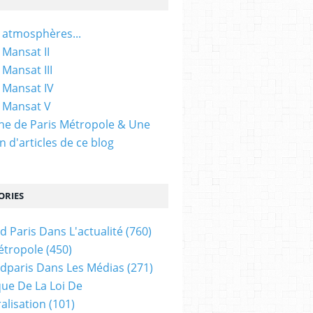
 atmosphères...
 Mansat II
 Mansat III
 Mansat IV
 Mansat V
gine de Paris Métropole & Une
n d'articles de ce blog
ORIES
d Paris Dans L'actualité
(760)
étropole
(450)
dparis Dans Les Médias
(271)
ue De La Loi De
alisation
(101)