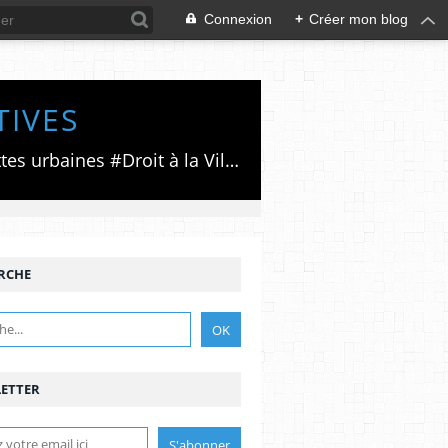
Connexion
+
Créer mon blog
TIVES
Luttes émancipatrices,recherche du forum politico/social pour des alternatives,luttes urbaines #Droit à la Ville", #Paris #GrandParis,enjeux de la métropolisation,accès aux Archives publiques par Pierre Mansat,auteur‼️Ma vie rouge. Meutre au Grand Paris‼️[PUG]Association Josette & Maurice #Audin>bénevole Secours Populaire>Comité Laghouat-France>#Mumia #INTA
RCHE
ETTER