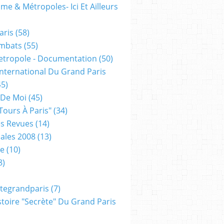
me & Métropoles- Ici Et Ailleurs
aris
(58)
mbats
(55)
etropole - Documentation
(50)
 International Du Grand Paris
5)
 De Moi
(45)
tours À Paris"
(34)
s Revues
(14)
ales 2008
(13)
xe
(10)
8)
tegrandparis
(7)
toire "secrète" Du Grand Paris