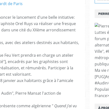
PIERRE
oncer le lancement d'une belle initiative:
graphiste Orel Ruys va réaliser une fresque
n dans une cité du XXème arrondissement
Luttes 
forum p
s, avec des ateliers destinés aux habitants,
alternat
Ville", 
ue Feu Vert prendra en charge un atelier
métropo
lté"], encadrés par les graphistes sont
publiqu
alisation, et rémunérés. Participer à la
Ma vie 
rt est valorisant.
[PUG]As
8 janvier aux habitants grâce à l'amicale
#Audin
Populai
e Audin", Pierre Mansat l'action de
France
 présente comme algérienne "
Quand j'ai vu
À PRO