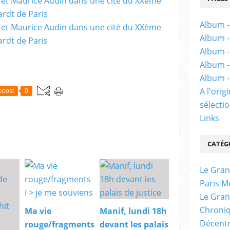
Album -
Album -
Album -
Album -
Album -
A l'ori
epost
0
sélectio
Links
CATÉG
Le Gran
Paris M
Le Gran
Chroniq
Ma vie
Manif, lundi 18h
Décentr
rouge/fragments
devant les palais