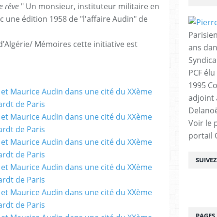
e rêve
" Un monsieur, instituteur militaire en
c une édition 1958 de "l'affaire Audin" de
Parisien
’Algérie/ Mémoires cette initiative est
ans dan
Syndica
PCF élu
1995 Co
adjoint
Delanoë
Voir le 
portail
SUIVE
PAGES