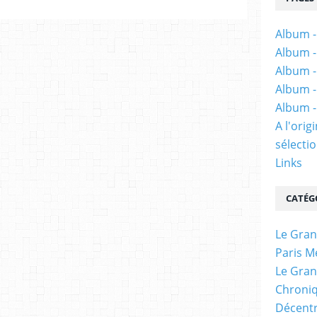
Album -
Album -
Album -
Album -
Album -
A l'ori
sélectio
Links
CATÉG
Le Gran
Paris M
Le Gran
Chroniq
Décentr