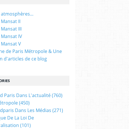
 atmosphères...
 Mansat II
 Mansat III
 Mansat IV
 Mansat V
gine de Paris Métropole & Une
n d'articles de ce blog
ORIES
d Paris Dans L'actualité
(760)
étropole
(450)
dparis Dans Les Médias
(271)
ue De La Loi De
alisation
(101)