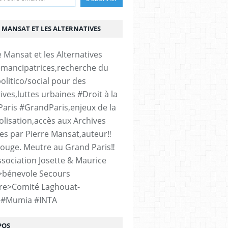
 MANSAT ET LES ALTERNATIVES
émancipatrices,recherche du
olitico/social pour des
ives,luttes urbaines #Droit à la
#Paris #GrandParis,enjeux de la
lisation,accès aux Archives
es par Pierre Mansat,auteur‼️
rouge. Meutre au Grand Paris‼️
sociation Josette & Maurice
>bénevole Secours
re>Comité Laghouat-
>#Mumia #INTA
POS