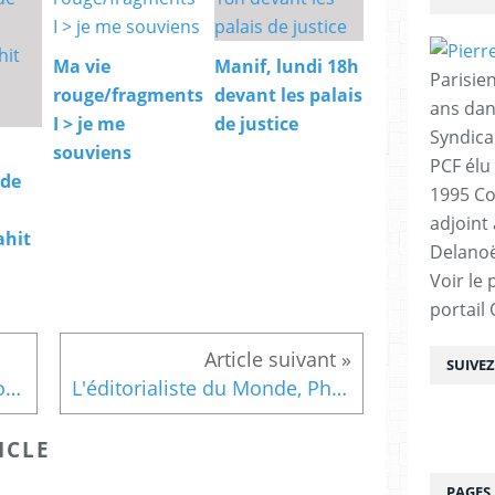
Ma vie
Manif, lundi 18h
Parisien
rouge/fragments
devant les palais
ans dan
I > je me
de justice
Syndica
souviens
PCF élu
 de
1995 Co
adjoint
ahit
Delanoë
Voir le 
portail
SUIVE
Nombreuses reprises de notre tribune "Pour un gouvernement métropolitain du Grand Paris"
L'éditorialiste du Monde, Ph.Bernard "Avec la décision de rendre payant, en 2022, le stationnement des motos et des scooters non électriques dans la capitale, Paris se comporte comme si un grand désert s’étendait au-delà du périphérique"
ICLE
PAGES