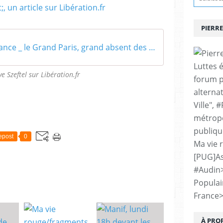
PIERRE
Ile-de-France _ le Grand Paris, grand absent des régionales – Libération
Luttes 
ve Szeftel sur Libération.fr
forum p
alternat
Ville", 
métropo
publiqu
epost
0
Ma vie 
[PUG]As
#Audin
Populai
France
À PRO