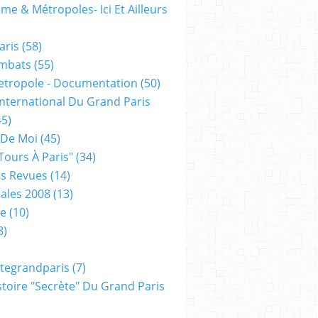
me & Métropoles- Ici Et Ailleurs
aris
(58)
mbats
(55)
etropole - Documentation
(50)
 International Du Grand Paris
5)
 De Moi
(45)
tours À Paris"
(34)
s Revues
(14)
ales 2008
(13)
xe
(10)
8)
tegrandparis
(7)
toire "secrète" Du Grand Paris