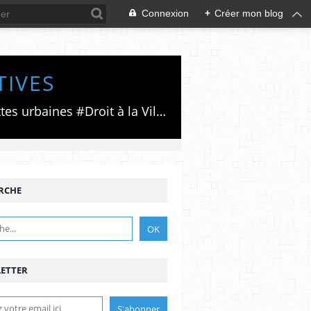
Connexion
+
Créer mon blog
TIVES
Luttes émancipatrices,recherche du forum politico/social pour des alternatives,luttes urbaines #Droit à la Ville", #Paris #GrandParis,enjeux de la métropolisation,accès aux Archives publiques par Pierre Mansat,auteur‼️Ma vie rouge. Meutre au Grand Paris‼️[PUG]Association Josette & Maurice #Audin>bénevole Secours Populaire>Comité Laghouat-France>#Mumia #INTA
RCHE
ETTER