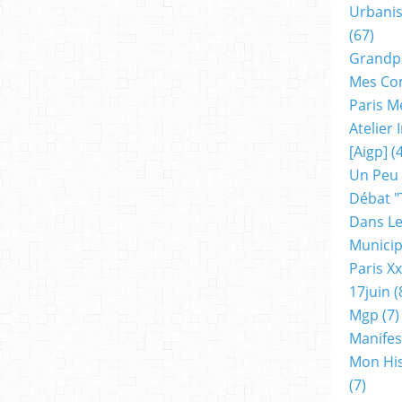
Urbanis
(67)
Grandp
Mes Co
Paris M
Atelier
[aigp]
(4
Un Peu
Débat "
Dans Le
Municip
Paris X
17juin
(
Mgp
(7)
Manifes
Mon His
(7)