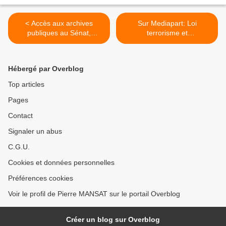
< Accès aux archives
Sur Mediapart: Loi
publiques au Sénat,
terrorisme et
l'intervention de Pierre
renseignement : une « nuit
Ouzoulias, rapporteur de la
noire pour les archives » >
commission culture
Hébergé par Overblog
Top articles
Pages
Contact
Signaler un abus
C.G.U.
Cookies et données personnelles
Préférences cookies
Voir le profil de Pierre MANSAT sur le portail Overblog
Créer un blog sur Overblog