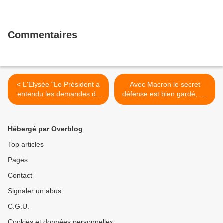
Commentaires
< L'Elysée "Le Président a
Avec Macron le secret
entendu les demandes de
défense est bien gardé, un
la communauté
article de Maud Vergnol
universitaire pour que soit
dans l"Humanité >
facilité l’accès aux archives
Hébergé par Overblog
classifiées de plus de
cinquante ans."
Top articles
Pages
Contact
Signaler un abus
C.G.U.
Cookies et données personnelles