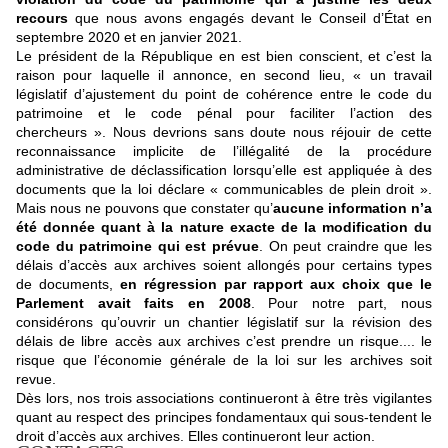
recours
que nous avons engagés devant le Conseil d’État en
septembre 2020 et en janvier 2021.
Le président de la République en est bien conscient, et c’est la
raison pour laquelle il annonce, en second lieu, « un travail
législatif d’ajustement du point de cohérence entre le code du
patrimoine et le code pénal pour faciliter l’action des
chercheurs ». Nous devrions sans doute nous réjouir de cette
reconnaissance implicite de l’illégalité de la procédure
administrative de déclassification lorsqu’elle est appliquée à des
documents que la loi déclare « communicables de plein droit ».
Mais nous ne pouvons que constater qu’
aucune information n’a
été donnée quant à la nature exacte de la modification du
code du patrimoine qui est prévue
. On peut craindre que les
délais d’accès aux archives soient allongés pour certains types
de documents,
en régression par rapport aux choix que le
Parlement avait faits en 2008
. Pour notre part, nous
considérons qu’ouvrir un chantier législatif sur la révision des
délais de libre accès aux archives c’est prendre un risque.... le
risque que l’économie générale de la loi sur les archives soit
revue.
Dès lors, nos trois associations continueron
t
à être très vigilantes
quant au respect des principes fondamentaux qui sous-tendent le
droit d
’
accès aux archives. Elles continueront leur action.