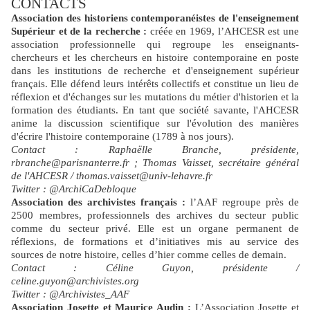
CONTACTS
Association des historiens contemporanéistes de l'enseignement
Supérieur et de la recherche :
créée en 1969, l’AHCESR est une
association professionnelle qui regroupe les enseignants-
chercheurs et les chercheurs en histoire contemporaine en poste
dans les institutions de recherche et d'enseignement supérieur
français. Elle défend leurs intérêts collectifs et constitue un lieu de
réflexion et d'échanges sur les mutations du métier d'historien et la
formation des étudiants. En tant que société savante, l'AHCESR
anime la discussion scientifique sur l'évolution des manières
d'écrire l'histoire contemporaine (1789 à nos jours).
Contact : Raphaëlle Branche, présidente,
rbranche@parisnanterre.fr
; Thomas Vaisset, secrétaire général
de l'AHCESR / thomas.vaisset@univ-lehavre.fr
Twitter : @ArchiCaDebloque
Association des archivistes français :
l’AAF regroupe près de
2500 membres, professionnels des archives du secteur public
comme du secteur privé. Elle est un organe permanent de
réflexions, de formations et d’initiatives mis au service des
sources de notre histoire, celles d’hier comme celles de demain.
Contact : Céline Guyon, présidente /
celine.guyon@archivistes.org
Twitter : @Archivistes_AAF
Association Josette et Maurice Audin :
L’Association Josette et