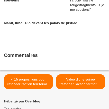
souviens
Manif, lundi 18h devant les palais de justice
Commentaires
< 15 propositions pour
Vidéo d'une soirée
refonder l'action territoriale,
"refonder l'action territoriale
un rapport pourTerravNova
et sa déclinaison Grand
par Daniel Behar et
Paris" >
Aurélien Delpirou
Hébergé par Overblog
Top articles