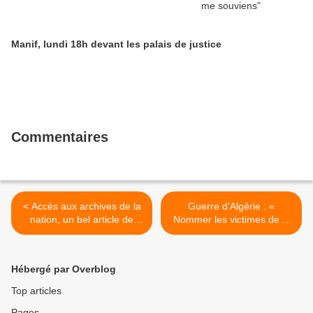
Manif, lundi 18h devant les palais de justice
Commentaires
< Accès aux archives de la
Guerre d’Algérie : «
nation, un bel article de
Nommer les victimes de la
Chloé Ripert dans OUEST-
disparition forcée vaudrait
FRANCE
réparation symbolique » >
Hébergé par Overblog
Top articles
Pages