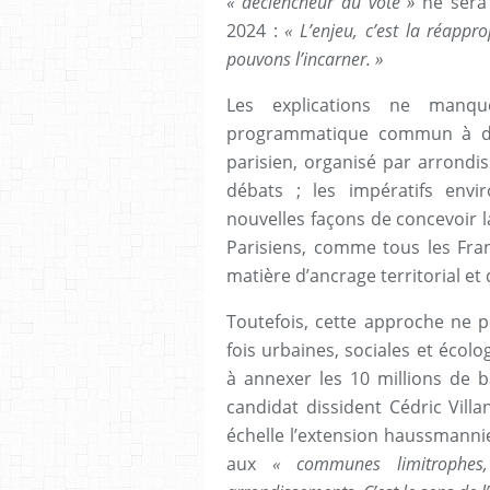
« déclencheur du vote »
ne sera 
2024 :
« L’enjeu, c’est la réappr
pouvons l’incarner. »
Les explications ne manqu
programmatique commun à diff
parisien, organisé par arrondis
débats ; les impératifs env
nouvelles façons de concevoir la
Parisiens, comme tous les Fran
matière d’ancrage territorial et 
Toutefois, cette approche ne 
fois urbaines, sociales et écolo
à annexer les 10 millions de b
candidat dissident Cédric Vill
échelle l’extension haussmanni
aux
« communes limitrophes,