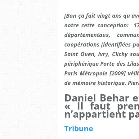
[Bon ça fait vingt ans qu'a
notre cette conception:
1
départementaux, commu
coopérations [identifiées p
Saint Ouen, Ivry, Clichy so
périphérique Porte des Lilas
Paris Métropole [2009] vélib
de mémoire historique. Pie
Daniel Behar e
« Il faut pre
n’appartient pa
Tribune