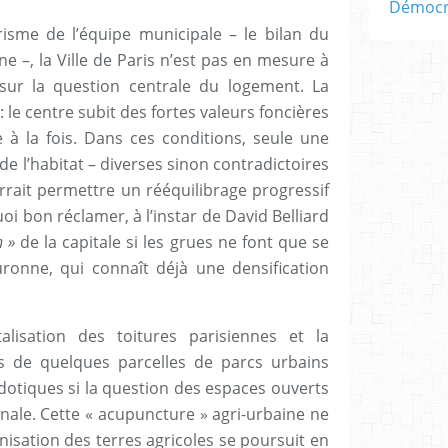
Démocra
arisme de l’équipe municipale – le bilan du
 –, la Ville de Paris n’est pas en mesure à
 sur la question centrale du logement. La
le centre subit des fortes valeurs foncières
e à la fois. Dans ces conditions, seule une
 de l’habitat – diverses sinon contradictoires
rait permettre un rééquilibrage progressif
uoi bon réclamer, à l’instar de David Belliard
n »
de la capitale si les grues ne font que se
ronne, qui connaît déjà une densification
lisation des toitures parisiennes et la
s de quelques parcelles de parcs urbains
dotiques si la question des espaces ouverts
onale. Cette « acupuncture » agri-urbaine ne
anisation des terres agricoles se poursuit en