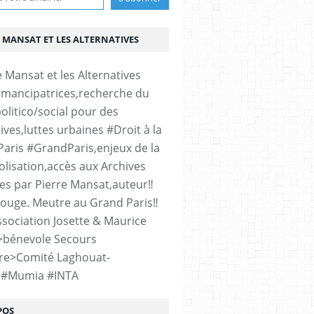
 MANSAT ET LES ALTERNATIVES
émancipatrices,recherche du
olitico/social pour des
ives,luttes urbaines #Droit à la
#Paris #GrandParis,enjeux de la
lisation,accès aux Archives
es par Pierre Mansat,auteur‼️
rouge. Meutre au Grand Paris‼️
sociation Josette & Maurice
>bénevole Secours
re>Comité Laghouat-
>#Mumia #INTA
POS