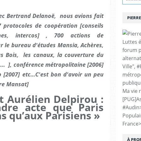
vec Bertrand Delanoë, nous avions fait
PIERRE
7 protocoles de coopération [conseils
nes, intercos] , 700 actions de
Luttes 
ar le bureau d'études Mansia, Achères,
forum p
us Bois, les canaux, la couverture du
alternat
... ], conférence métropolitaine [2006]
Ville", 
 [2007] etc...
C'est bon d'avoir un peu
métropo
publiqu
rre Mansat]
Ma vie 
t Aurélien Delpirou :
[PUG]As
ndre acte que Paris
#Audin
s qu’aux Parisiens »
Populai
France
À PRO