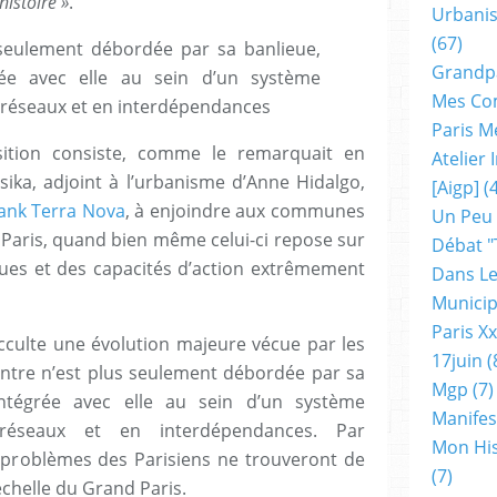
histoire »
.
Urbanis
(67)
s seulement débordée par sa banlieue,
Grandp
rée avec elle au sein d’un système
Mes Co
 réseaux et en interdépendances
Paris M
ition consiste, comme le remarquait en
Atelier
ika, adjoint à l’urbanisme d’Anne Hidalgo,
[aigp]
(4
tank Terra Nova
, à enjoindre aux communes
Un Peu
 Paris, quand bien même celui-ci repose sur
Débat "
ues et des capacités d’action extrêmement
Dans Le
Municip
Paris X
occulte une évolution majeure vécue par les
17juin
(
-centre n’est plus seulement débordée par sa
Mgp
(7)
intégrée avec elle au sein d’un système
Manifes
 réseaux et en interdépendances. Par
Mon His
s problèmes des Parisiens ne trouveront de
(7)
échelle du Grand Paris.