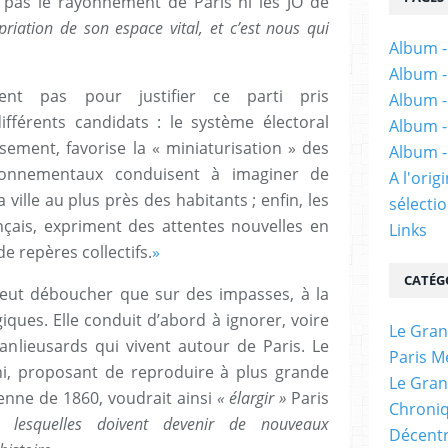
pas le rayonnement de Paris ni les JO de
opriation de son espace vital, et c’est nous qui
Album -
Album -
ent pas pour justifier ce parti pris
Album -
érents candidats : le système électoral
Album -
sement, favorise la « miniaturisation » des
Album -
ironnementaux conduisent à imaginer de
A l'ori
 ville au plus près des habitants ; enfin, les
sélectio
çais, expriment des attentes nouvelles en
Links
de repères collectifs.
»
CATÉG
peut déboucher que sur des impasses, à la
giques. Elle conduit d’abord à ignorer, voire
Le Gran
anlieusards qui vivent autour de Paris. Le
Paris M
ani, proposant de reproduire à plus grande
Le Gran
enne de 1860, voudrait ainsi
« élargir »
Paris
Chroniq
 lesquelles doivent devenir de nouveaux
Décentr