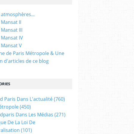
 atmosphères...
 Mansat II
 Mansat III
 Mansat IV
 Mansat V
gine de Paris Métropole & Une
n d'articles de ce blog
ORIES
d Paris Dans L'actualité
(760)
étropole
(450)
dparis Dans Les Médias
(271)
ue De La Loi De
alisation
(101)