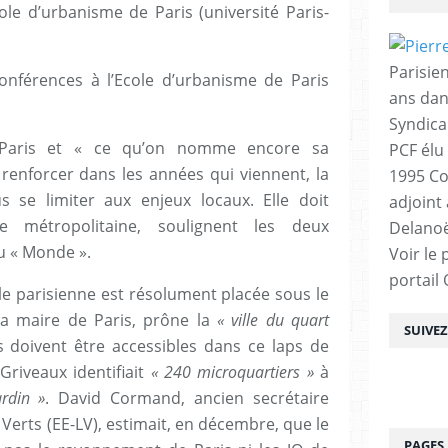
ole d’urbanisme de Paris (université Paris-
Parisien
onférences à l’Ecole d’urbanisme de Paris
ans dan
Syndica
 Paris et « ce qu’on nomme encore sa
PCF élu
 renforcer dans les années qui viennent, la
1995 Co
s se limiter aux enjeux locaux. Elle doit
adjoint
e métropolitaine, soulignent les deux
Delanoë
u « Monde ».
Voir le 
portail
e parisienne est résolument placée sous le
 la maire de Paris, prône la
« ville du quart
SUIVE
s doivent être accessibles dans ce laps de
Griveaux identifiait
« 240 microquartiers »
à
ardin »
. David Cormand, ancien secrétaire
 Verts (EE-LV), estimait, en décembre, que le
PAGES