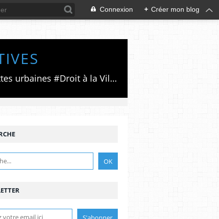
Connexion
+
Créer mon blog
TIVES
Luttes émancipatrices,recherche du forum politico/social pour des alternatives,luttes urbaines #Droit à la Ville", #Paris #GrandParis,enjeux de la métropolisation,accès aux Archives publiques par Pierre Mansat,auteur‼️Ma vie rouge. Meutre au Grand Paris‼️[PUG]Association Josette & Maurice #Audin>bénevole Secours Populaire>Comité Laghouat-France>#Mumia #INTA
RCHE
ETTER