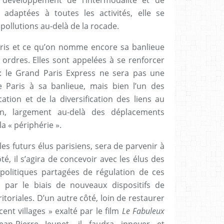
développement de l’intermodalité et de
 adaptées à toutes les activités, elle se
pollutions au-delà de la rocade.
ris et ce qu’on nomme encore sa banlieue
 ordres. Elles sont appelées à se renforcer
: le Grand Paris Express ne sera pas une
 Paris à sa banlieue, mais bien l’un des
cation et de la diversification des liens au
ain, largement au-delà des déplacements
la « périphérie ».
les futurs élus parisiens, sera de parvenir à
té, il s’agira de concevoir avec les élus des
olitiques partagées de régulation de ces
par le biais de nouveaux dispositifs de
ritoriales. D’un autre côté, loin de restaurer
cent villages » exalté par le film
Le Fabuleux