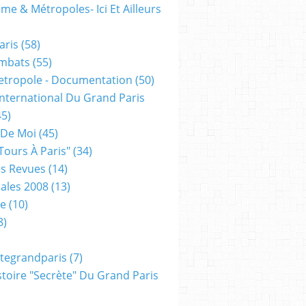
me & Métropoles- Ici Et Ailleurs
aris
(58)
mbats
(55)
etropole - Documentation
(50)
 International Du Grand Paris
5)
 De Moi
(45)
tours À Paris"
(34)
s Revues
(14)
ales 2008
(13)
xe
(10)
8)
tegrandparis
(7)
toire "secrète" Du Grand Paris