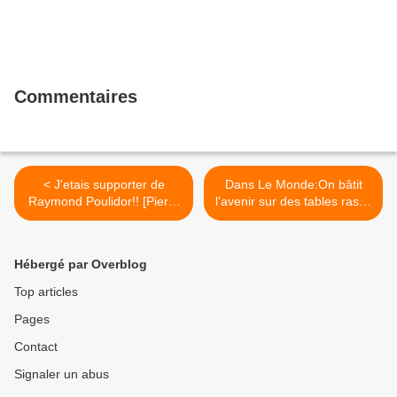
Commentaires
< J'etais supporter de
Dans Le Monde:On bâtit
Raymond Poulidor!! [Pierre
l’avenir sur des tables rases
Mansat]
quand l’urgence écologique
et sociale commande un
urbanisme de la réparation
Hébergé par Overblog
par Grégoire Allix >
Top articles
Pages
Contact
Signaler un abus