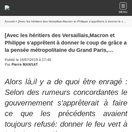
MENU
Accueil
» [Avec les héritiers des Versaillais,Macron et Philippe s'apprêtent à donner le coup de grâce a la pensée métropolitaine du Grand Paris, j'enrage]Pierre Mansat
[Avec les héritiers des Versaillais,Macron et
Philippe s'apprêtent à donner le coup de grâce a
la pensée métropolitaine du Grand Paris,
j'enrage]Pierre Mansat
Publié le 16/07/2019 à 17:40
Par
Pierre MANSAT
Alors là,il y a de quoi être enragé :
Selon des rumeurs concordantes le
gouvernement s'apprêterait à faire
ce que les précédents avaient
toujours refusé: donner le feu vert à