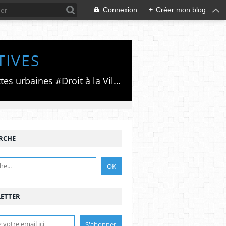
Connexion
+
Créer mon blog
TIVES
Luttes émancipatrices,recherche du forum politico/social pour des alternatives,luttes urbaines #Droit à la Ville", #Paris #GrandParis,enjeux de la métropolisation,accès aux Archives publiques par Pierre Mansat,auteur‼️Ma vie rouge. Meutre au Grand Paris‼️[PUG]Association Josette & Maurice #Audin>bénevole Secours Populaire>Comité Laghouat-France>#Mumia #INTA
RCHE
ETTER