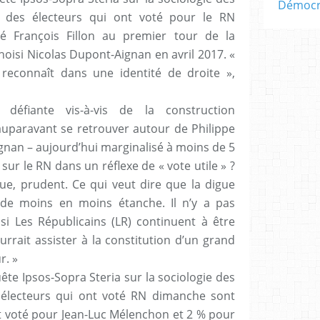
Démocra
% des électeurs qui ont voté pour le RN
é François Fillon au premier tour de la
choisi Nicolas Dupont-Aignan en avril 2017. «
 reconnaît dans une identité de droite »,
 défiante vis-à-vis de la construction
auparavant se retrouver autour de Philippe
ignan – aujourd’hui marginalisé à moins de 5
 sur le RN dans un réflexe de « vote utile » ?
gue, prudent. Ce qui veut dire que la digue
 de moins en moins étanche. Il n’y a pas
 si Les Républicains (LR) continuent à être
urrait assister à la constitution d’un grand
r. »
ête Ipsos-Sopra Steria sur la sociologie des
 électeurs qui ont voté RN dimanche sont
t voté pour Jean-Luc Mélenchon et 2 % pour