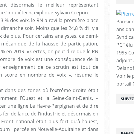
ent désormais le meilleur représentant
uoi s’inquiéter », explique Sylvain Crépon.
3 % des voix, le RN a ravi la première place
Parisien
dimanche soir. Moins que les 24,8 % d’il y a
ans dan
x de plus. Pour certains analystes, ce demi-
Syndica
t mécanique de la hausse de participation,
PCF élu
 % en 2019. « Certes, on peut dire que le RN
1995 Co
nombre de voix est une conséquence de la
adjoint
r enseignement de ce scrutin est tout de
Delanoë
 score en nombre de voix », résume le
Voir le 
portail
 dans des zones où l’extrême droite était
amment l’Ouest et la Seine-Saint-Denis. «
SUIVE
cer une ligne Le Havre-Perpignan et de dire
dis fer de lance de l’industrie et désormais en
 Front national était plus fort qu’à l’ouest,
 boum ! percée en Nouvelle-Aquitaine et dans
PAGES