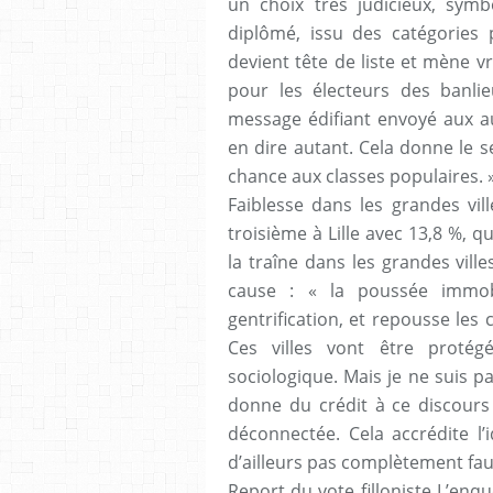
un choix très judicieux, symb
diplômé, issu des catégories 
devient tête de liste et mène v
pour les électeurs des banli
message édifiant envoyé aux au
en dire autant. Cela donne le s
chance aux classes populaires. 
Faiblesse dans les grandes vil
troisième à Lille avec 13,8 %, 
la traîne dans les grandes ville
cause : « la poussée immob
gentrification, et repousse les 
Ces villes vont être protég
sociologique. Mais je ne suis pas
donne du crédit à ce discours p
déconnectée. Cela accrédite l’
d’ailleurs pas complètement fau
Report du vote filloniste L’enqu