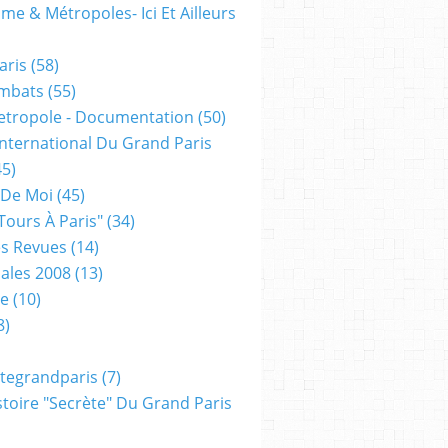
me & Métropoles- Ici Et Ailleurs
aris
(58)
mbats
(55)
etropole - Documentation
(50)
 International Du Grand Paris
5)
 De Moi
(45)
tours À Paris"
(34)
s Revues
(14)
ales 2008
(13)
xe
(10)
8)
tegrandparis
(7)
toire "secrète" Du Grand Paris