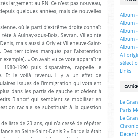
t très largement au RN. Ce n’est pas nouveau,
 depuis quelques années, mais de nouvelles
Album -
Album -
ienne, où le parti d’extrême droite connaît
Album -
 tête à Aulnay-sous-Bois, Sevran, Villepinte
Album -
Denis, mais aussi à Orly et Villeneuve-Saint-
Album -
 Des territoires marqués par l’abstention
A l'ori
r exemple). « On avait vu ce vote apparaître
sélectio
1980-1990 puis disparaître, rappelle le
Links
e. Et le voilà revenu. Il y a un effet de
laires issues de l’immigration qui votaient
CATÉG
plus dans les partis de gauche et cèdent à
“petits Blancs” qui semblent se mobiliser en
Le Gran
tion raciale se substituait à la question
Paris M
Le Gran
e de liste de 23 ans, qui n’a cessé de répéter
Chroniq
ance en Seine-Saint-Denis ? « Bardella était
Décentr