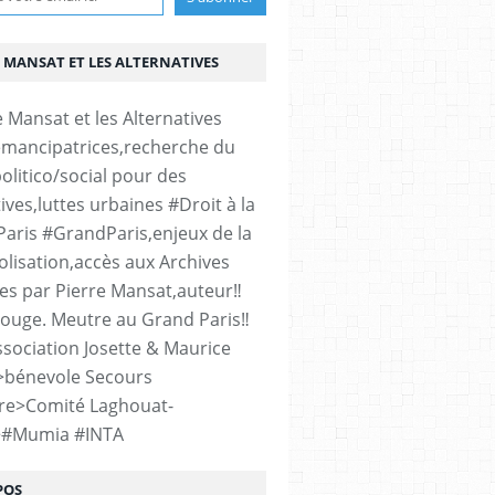
 MANSAT ET LES ALTERNATIVES
émancipatrices,recherche du
olitico/social pour des
ives,luttes urbaines #Droit à la
#Paris #GrandParis,enjeux de la
lisation,accès aux Archives
es par Pierre Mansat,auteur‼️
rouge. Meutre au Grand Paris‼️
sociation Josette & Maurice
>bénevole Secours
re>Comité Laghouat-
>#Mumia #INTA
POS