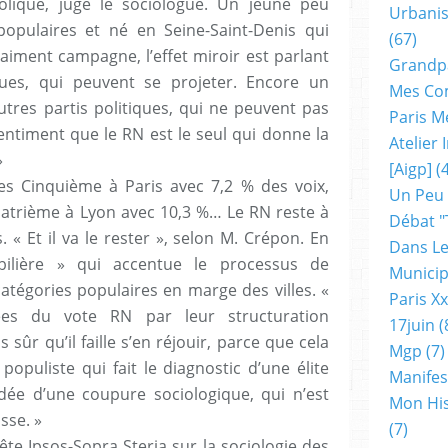
olique, juge le sociologue. Un jeune peu
Urbanis
populaires et né en Seine-Saint-Denis qui
(67)
raiment campagne, l’effet miroir est parlant
Grandp
eues, qui peuvent se projeter. Encore un
Mes Co
tres partis politiques, qui ne peuvent pas
Paris M
entiment que le RN est le seul qui donne la
Atelier
»
[aigp]
(4
les Cinquième à Paris avec 7,2 % des voix,
Un Peu
quatrième à Lyon avec 10,3 %… Le RN reste à
Débat "
s. « Et il va le rester », selon M. Crépon. En
Dans Le
ilière » qui accentue le processus de
Municip
catégories populaires en marge des villes. «
Paris X
ées du vote RN par leur structuration
17juin
(
 sûr qu’il faille s’en réjouir, parce que cela
Mgp
(7)
opuliste qui fait le diagnostic d’une élite
Manifes
idée d’une coupure sociologique, qui n’est
Mon His
sse. »
(7)
ête Ipsos-Sopra Steria sur la sociologie des