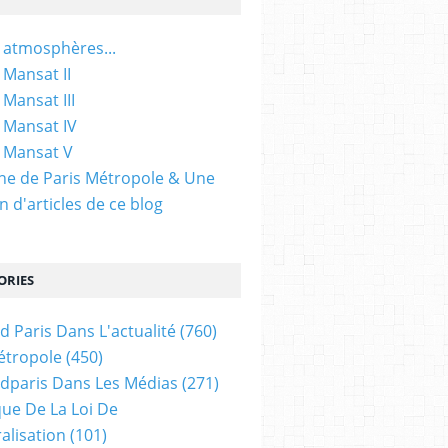
 atmosphères...
 Mansat II
 Mansat III
 Mansat IV
 Mansat V
gine de Paris Métropole & Une
n d'articles de ce blog
ORIES
d Paris Dans L'actualité
(760)
étropole
(450)
dparis Dans Les Médias
(271)
ue De La Loi De
alisation
(101)