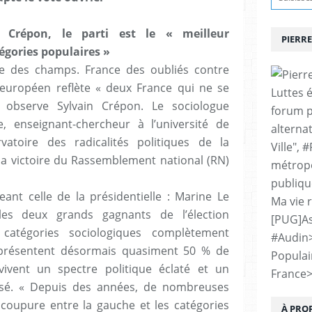
n Crépon, le parti est le « meilleur
PIERRE
égories populaires »
ce des champs. France des oubliés contre
européen reflète « deux France qui ne se
Luttes 
, observe Sylvain Crépon. Le sociologue
forum p
e, enseignant-chercheur à l’université de
alternat
atoire des radicalités politiques de la
Ville", 
 la victoire du Rassemblement national (RN)
métropo
publiqu
ant celle de la présidentielle : Marine Le
Ma vie 
s deux grands gagnants de l’élection
[PUG]As
catégories sociologiques complètement
#Audin
représentent désormais quasiment 50 % de
Populai
rvivent un spectre politique éclaté et un
France
osé. « Depuis des années, de nombreuses
coupure entre la gauche et les catégories
À PRO