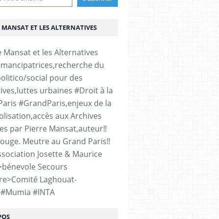
 MANSAT ET LES ALTERNATIVES
émancipatrices,recherche du
olitico/social pour des
ives,luttes urbaines #Droit à la
#Paris #GrandParis,enjeux de la
lisation,accès aux Archives
es par Pierre Mansat,auteur‼️
rouge. Meutre au Grand Paris‼️
sociation Josette & Maurice
>bénevole Secours
re>Comité Laghouat-
>#Mumia #INTA
POS