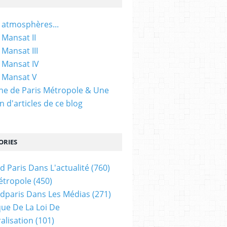
 atmosphères...
 Mansat II
 Mansat III
 Mansat IV
 Mansat V
gine de Paris Métropole & Une
n d'articles de ce blog
ORIES
d Paris Dans L'actualité
(760)
étropole
(450)
dparis Dans Les Médias
(271)
ue De La Loi De
alisation
(101)