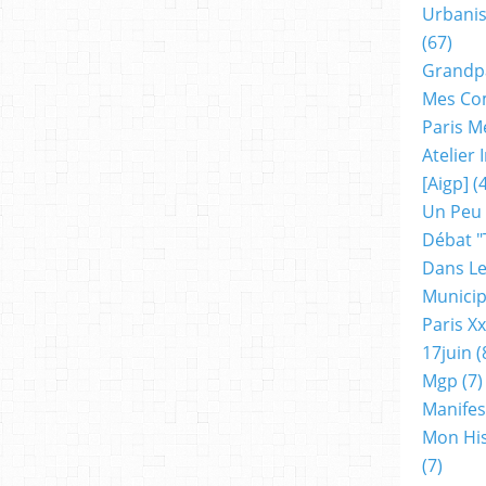
Urbanis
(67)
Grandp
Mes Co
Paris M
Atelier
[aigp]
(4
Un Peu
Débat "
Dans Le
Municip
Paris X
17juin
(
Mgp
(7)
Manifes
Mon His
(7)