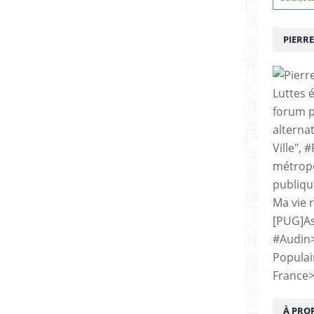
PIERRE
Luttes 
forum p
alternat
Ville", 
métropo
publiqu
Ma vie 
[PUG]As
#Audin
Populai
France
À PRO