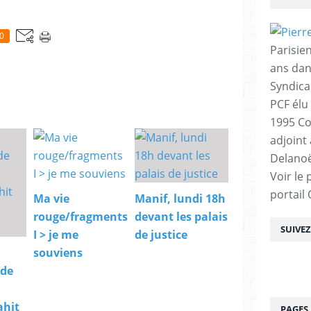
0
Parisien
ans dan
Syndica
PCF élu
1995 Co
adjoint
Delanoë
Voir le 
portail
Ma vie
Manif, lundi 18h
rouge/fragments
devant les palais
SUIVE
I > je me
de justice
souviens
 de
ahit
PAGES