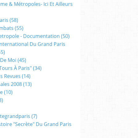
me & Métropoles- Ici Et Ailleurs
aris
(58)
mbats
(55)
etropole - Documentation
(50)
 International Du Grand Paris
5)
 De Moi
(45)
tours À Paris"
(34)
s Revues
(14)
ales 2008
(13)
xe
(10)
8)
tegrandparis
(7)
toire "secrète" Du Grand Paris