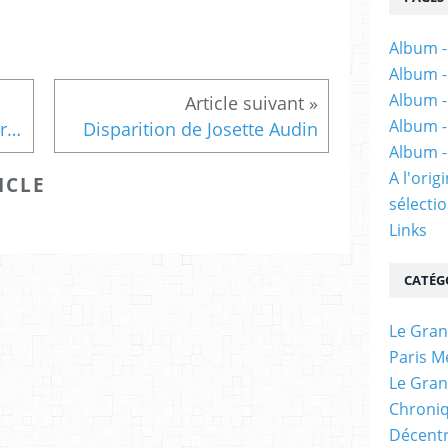
Album -
Album -
Album -
Album -
Navré, mais les Pinçon-Charlot ne produisent plus une analyse convainquante de la sociologie parisienne
Disparition de Josette Audin
Album -
A l'ori
ICLE
sélectio
Links
CATÉG
Le Gran
Paris M
Le Gran
Chroniq
Décentr