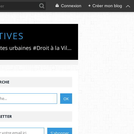
Connexion
+
Créer mon blog
TIVES
Luttes émancipatrices,recherche du forum politico/social pour des alternatives,luttes urbaines #Droit à la Ville", #Paris #GrandParis,enjeux de la métropolisation,accès aux Archives publiques par Pierre Mansat,auteur‼️Ma vie rouge. Meutre au Grand Paris‼️[PUG]Association Josette & Maurice #Audin>bénevole Secours Populaire>Comité Laghouat-France>#Mumia #INTA
RCHE
ETTER