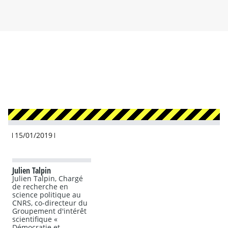
ENTRE
Gra
nd
déb
15/01/2019
at :
«
Ce
son
Julien Talpin
t
Julien Talpin, Chargé
enc
de recherche en
science politique au
ore
CNRS, co-directeur du
les
Groupement d'intérêt
élu
scientifique «
s
Démocratie et