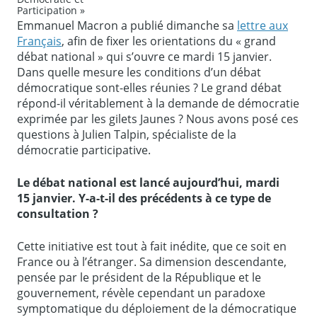
Participation »
qui
Emmanuel Macron a publié dimanche sa
lettre aux
fixe
Français
, afin de fixer les orientations du « grand
nt
les
débat national » qui s’ouvre ce mardi 15 janvier.
règl
Dans quelle mesure les conditions d’un débat
es
démocratique sont-elles réunies ? Le grand débat
du
répond-il véritablement à la demande de démocratie
jeu
exprimée par les gilets Jaunes ? Nous avons posé ces
»
questions à Julien Talpin, spécialiste de la
démocratie participative.
Le débat national est lancé aujourd’hui, mardi
15
janvier. Y-a-t-il des précédents à ce type de
consultation ?
Cette initiative est tout à fait inédite, que ce soit en
France ou à l’étranger. Sa dimension descendante,
pensée par le président de la République et le
gouvernement, révèle cependant un paradoxe
symptomatique du déploiement de la démocratique