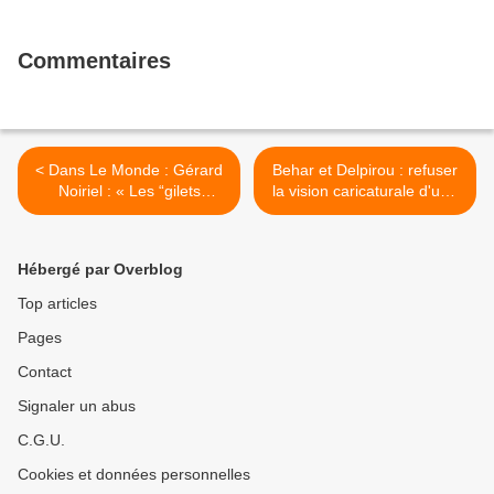
Commentaires
< Dans Le Monde : Gérard
Behar et Delpirou : refuser
Noiriel : « Les “gilets
la vision caricaturale d'une
jaunes” replacent la
France coupée en deux ,
question sociale au centre
dans Le Moonde >
du jeu politique »
Hébergé par Overblog
Top articles
Pages
Contact
Signaler un abus
C.G.U.
Cookies et données personnelles