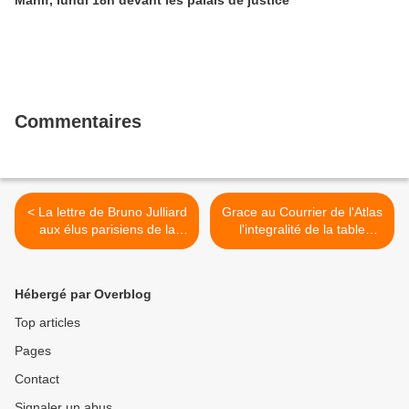
Manif, lundi 18h devant les palais de justice
Commentaires
< La lettre de Bruno Julliard
Grace au Courrier de l'Atlas
aux élus parisiens de la
l'integralité de la table
majorité
ronde Maurice Audin, à la
Fete de l'Humanité >
Hébergé par Overblog
Top articles
Pages
Contact
Signaler un abus